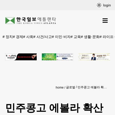
login
#
정치
#
경제
#
사회
#
사건/사고
#
이민·비자
#
교육
#
생활·문화
#
라이프
글로벌
민주콩고 에볼라 확산세… 의심 670건·사망자 160명
home
민주콩고 에볼라 확산