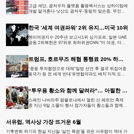
고급 세단, 광저우차 플랫폼 활용렉서스는 상하이팀에
개발 맡겨혼다·닛산도 광저우·둥펑차 맞손중, 무인화
·AI·희토류 경쟁력 압도 전 세계 완성차 업계 1위인 도
요타자동차가 3월
한국 '세계 여권파워' 2위 유지…미국 10위
헨리여권지수 20주년 보고서1위 싱가포르, 일본·UAE
공동 2위북한은 97위로 최하위권CNN "미 여권, 더이
상 세계 최강 아냐"헨리 여권 지수짙은 색일수록 여권
지수가 높은 국
트럼프, 호르무즈 해협 통행료 20% 하루 만에 번복
“중동 투자협정으로 대체"일방 선언 후 결국 뒤집어중
동국가 등 전 세계 반대‘유엔협약과도 배치’지적 도널
드 트럼프 대통령이 호르무즈 해협 통행료 20% 부과
를 발표했다가 전 세계
“투우용 황소와 함께 달려라”… 아찔한 스페인 산 페르만 축제
스페인 나바라주 팜플로냐에서 열린 산 페르만 축제
중 지난 9일 소몰이 행사 참가자들이 황소들과 함께
골목길을 질주하고 있다. 소몰이는 산 페르만 축제가
열리는 기간 매일 오전 8
서유럽, 역사상 가장 뜨거운 6월
기후변화 위기의 현실 지난달 ‘살인 폭염’을 겪은 서유럽이 역대 가