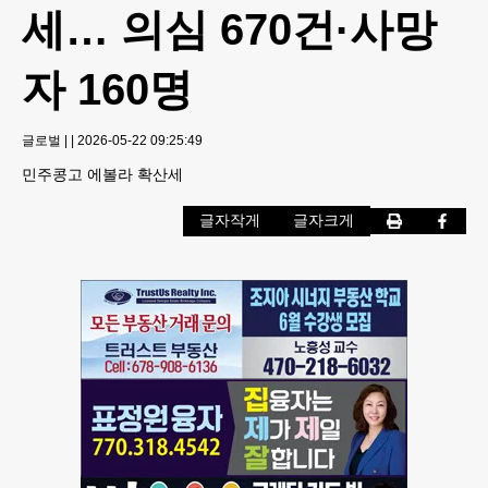
세… 의심 670건·사망
자 160명
글로벌
|
|
2026-05-22 09:25:49
민주콩고 에볼라 확산세
글자작게
글자크게