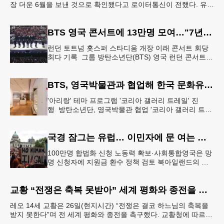
장 더운 6월을 보낸 것으로 확인됐다고 로이터통신이 전했다. 유럽
연합(EU)의 기후변화 감시기구인 코페르니쿠스 기
BTS 영국 콘서트에 13만명 모여…"7년전 웸블리 감동 다시 느껴"
런던 토트넘 홋스퍼 스타디움 개장 이래 콘서트 회당
최다 기록 그룹 방탄소년단(BTS) 영국 런던 콘서트
[빅히트뮤직 제공. 재판매 및 DB 금지] 그룹 방탄소년
단(BTS)이 지난
BTS, 영국박물관과 협업해 한국 문화유산 알린다
'아리랑' 테마 프로그램 '코리아 갤러리 트레일' 진
행 방탄소년단, 영국박물관 협업 '코리아 갤러리 트레
일'[하이브 제공. 재판매 및 DB 금지] 그룹 방탄소년단
(BTS)이 대영
국경 잠그는 유럽… 이민자에 문 여는 스페인
100만명 합법화 신청 노동력 확보·사회통합영국은 망
명 신청자에 지원금 환수 정책 검토 북아일랜드의 벨
파스트에서 지난 6월 이민자 인종차별에 반대하는 시
위가 열리고 있다. [로이터
교황 “전쟁은 축복 못받아” 세계 평화와 종전을 촉구
레오 14세 교황은 26일(현지시간) “전쟁은 결코 하느님의 축복을
받지 못한다”며 전 세계 평화와 종전을 촉구했다. 교황청에 따르면
교황은 이날 추기경 회의 개막 연설에서 “첨단