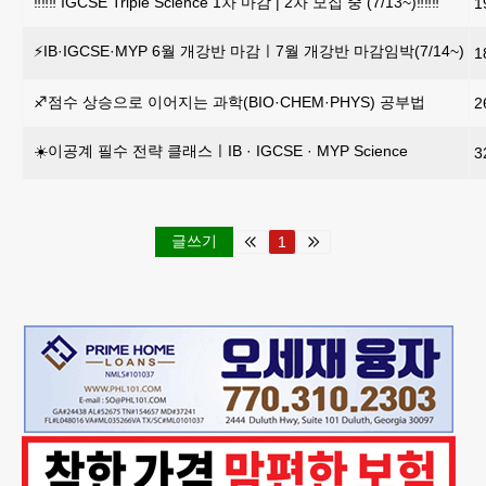
‼️‼️‼️ IGCSE Triple Science 1차 마감 | 2차 모집 중 (7/13~)‼️‼️‼️
1
⚡IB·IGCSE·MYP 6월 개강반 마감ㅣ7월 개강반 마감임박(7/14~)
1
♐점수 상승으로 이어지는 과학(BIO·CHEM·PHYS) 공부법
2
☀️이공계 필수 전략 클래스ㅣIB · IGCSE · MYP Science
3
글쓰기
1