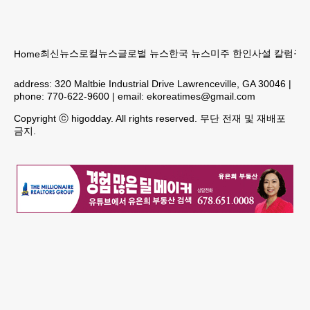
최신뉴스
로컬뉴스
글로벌 뉴스
한국 뉴스
미주 한인
사설 칼럼
구인
Home
address:
320 Maltbie Industrial Drive Lawrenceville, GA 30046
|
phone:
770-622-9600
| email:
ekoreatimes@gmail.com
Copyright ⓒ higodday. All rights reserved. 무단 전재 및 재배포
금지.