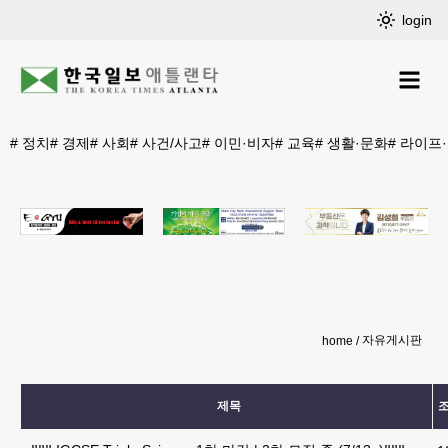
login
#
정치
#
경제
#
사회
#
사건/사고
#
이민·비자
#
교육
#
생활·문화
#
라이프
자유게시판
home
제목