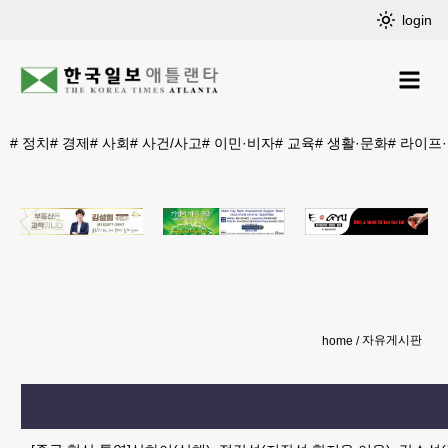
login
#
정치
#
경제
#
사회
#
사건/사고
#
이민·비자
#
교육
#
생활·문화
#
라이프
자유게시판
home