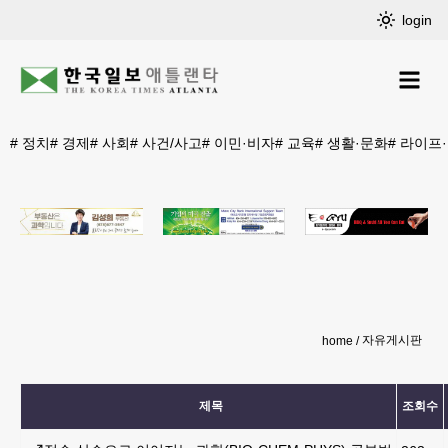
login
#
정치
#
경제
#
사회
#
사건/사고
#
이민·비자
#
교육
#
생활·문화
#
라이프
자유게시판
home
제목
조회수