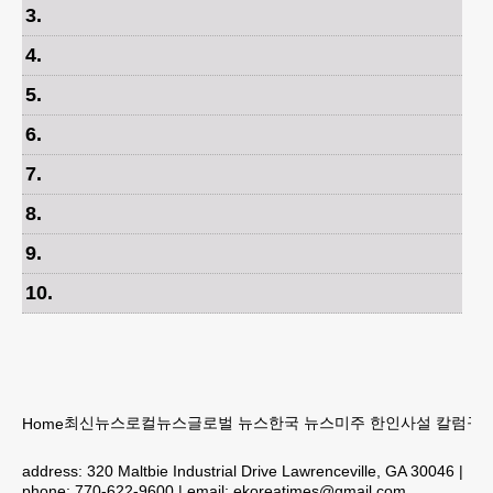
3
.
4
.
5
.
6
.
7
.
8
.
9
.
10
.
최신뉴스
로컬뉴스
글로벌 뉴스
한국 뉴스
미주 한인
사설 칼럼
구인
Home
address:
320 Maltbie Industrial Drive Lawrenceville, GA 30046
|
phone:
770-622-9600
| email:
ekoreatimes@gmail.com