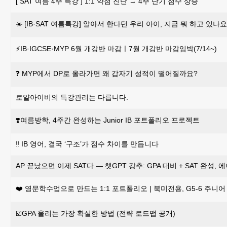
[ SAT 여름 4주 특강 ] 1:1 약점 진단 → 4주 단기 점수 상승
☀️ [IB·SAT 여름특강] 알아서 한다던 우리 아이, 지금 뭐 하고 있나요
⚡IB·IGCSE·MYP 6월 개강반 마감ㅣ7월 개강반 마감임박(7/14~)
❓ MYP에서 DP로 올라가면 왜 갑자기 성적이 떨어질까요?
로얄아이비의 특강관리는 다릅니다.
❣️여름방학, 4주간 완성하는 Junior IB 포트폴리오 프로젝트
‼️ IB 영어, 결국 ‘구조’가 점수 차이를 만듭니다
AP 끝났으면 이제 SAT다 — 챗GPT 강추: GPA 대비 + SAT 완성
❤️ 영문학수업으로 만드는 1:1 포트폴리오 | 북미전용, G5-6 주니
☑️GPA 올리는 가장 확실한 방법 (전략 로드맵 공개)