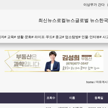
이상무가 간다
최신뉴스
로컬뉴스
글로벌 뉴스
한국
비자
#
교육
#
생활·문화
#
라이프·푸드
#
종교
#
업소탐방
#
인물·인터뷰
#
사
자유게시
home
조회수
이름
등록일