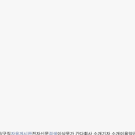
/구직
자유게시판
전자신문
검색
이상무가 간다
회사 소개
기자 소개
이용약