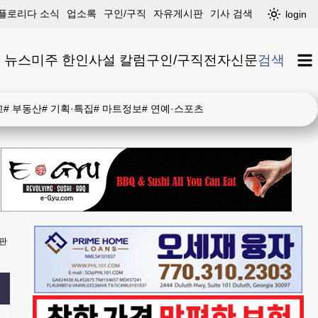
플로리다 소식
업소록
구인/구직
자유게시판
기사 검색
login
 뉴스
미주 한인
사설 칼럼
구인/구직
전자신문
검색
고
#
부동산
#
기획·특집
#
마트정보
#
연예·스포츠
판