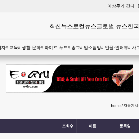
이상무가 간다
최신뉴스
로컬뉴스
글로벌 뉴스
한국
비자
#
교육
#
생활·문화
#
라이프·푸드
#
종교
#
업소탐방
#
인물·인터뷰
#
사
자유게시
home
조회수
이름
등록일