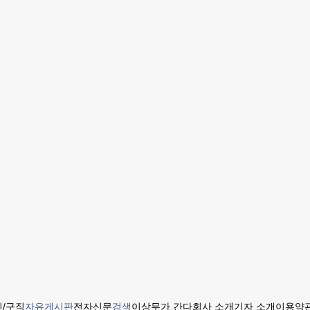
/구직
자유게시판
전자신문
검색
이상무가 간다
회사 소개
기자 소개
이용약