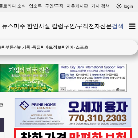
플로리다 소식
업소록
구인/구직
자유게시판
기사 검색
login
 뉴스
미주 한인
사설 칼럼
구인/구직
전자신문
검색
고
#
부동산
#
기획·특집
#
마트정보
#
연예·스포츠
판