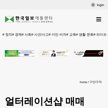
login
#
정치
#
경제
#
사회
#
사건/사고
#
이민·비자
#
교육
#
생활·문화
#
라이프
구인/구직
home
얼터레이션샵 매매