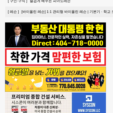
[
구인·구직
]
즐겁게 배우는 피아노레슨
[
레슨
]
[바이올린 레슨] 1:1 관리형 바이올린 레슨 | 기본기 · 학교