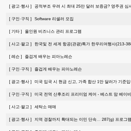
[
광고·행사
]
공적부조 우려 시 최대 25만 달러 보증금? 영주권 심
[
구인·구직
]
Software 리셀러 모집
[
기타
]
올인원 비즈니스 관리 프로그램
[
사고·팔고
]
한국및 전 세계 항공(관광)특가 한우리여행사(213-388-
[
레슨
]
즐겁게 배우는 피아노레슨
[
구인·구직
]
즐겁게 배우는 피아노레슨
[
광고·행사
]
미국 입국 시 현금 신고, 가족 합산 1만 달러가 기준입
[
구인·구직
]
미국 전역 산후조리 프리미엄 케어 - 베스트 맘 베이비 
[
사고·팔고
]
세탁소 매매
[
광고·행사
]
지역 경찰까지 확대되는 이민 단속… 287(g) 프로그