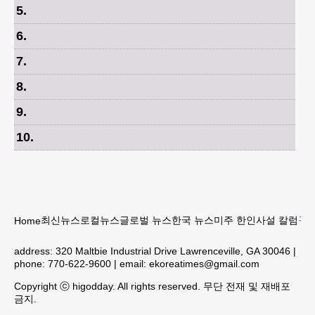
5
.
6
.
7
.
8
.
9
.
10
.
최신뉴스
로컬뉴스
글로벌 뉴스
한국 뉴스
미주 한인
사설 칼럼
구인
Home
address:
320 Maltbie Industrial Drive Lawrenceville, GA 30046
|
phone:
770-622-9600
| email:
ekoreatimes@gmail.com
Copyright ⓒ higodday. All rights reserved. 무단 전재 및 재배포
금지.