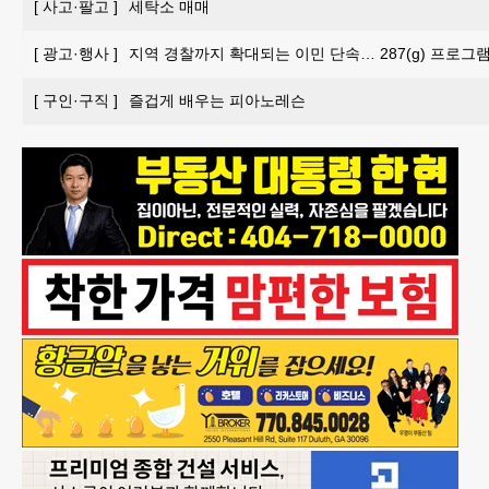
[
사고·팔고
]
세탁소 매매
[
광고·행사
]
지역 경찰까지 확대되는 이민 단속… 287(g) 프로그
[
구인·구직
]
즐겁게 배우는 피아노레슨