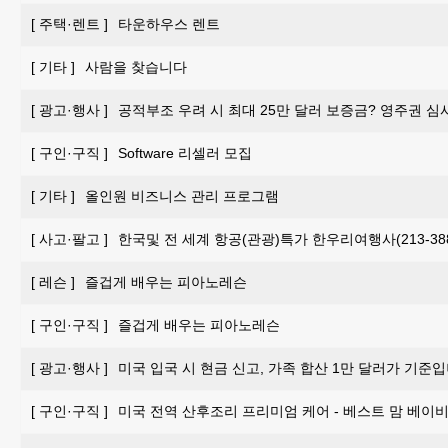
[
주택·렌트
]
타운하우스 렌트
[
기타
]
사람을 찾습니다
[
광고·행사
]
공적부조 우려 시 최대 25만 달러 보증금? 영주권 심
[
구인·구직
]
Software 리셀러 모집
[
기타
]
올인원 비즈니스 관리 프로그램
[
사고·팔고
]
한국및 전 세계 항공(관광)특가 한우리여행사(213-388-
[
레슨
]
즐겁게 배우는 피아노레슨
[
구인·구직
]
즐겁게 배우는 피아노레슨
[
광고·행사
]
미국 입국 시 현금 신고, 가족 합산 1만 달러가 기준입
[
구인·구직
]
미국 전역 산후조리 프리미엄 케어 - 베스트 맘 베이비 