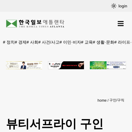
login
#
정치
#
경제
#
사회
#
사건/사고
#
이민·비자
#
교육
#
생활·문화
#
라이프
구인/구직
home
뷰티서프라이 구인