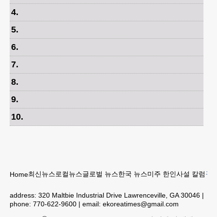
4
.
5
.
6
.
7
.
8
.
9
.
10
.
최신뉴스
로컬뉴스
글로벌 뉴스
한국 뉴스
미주 한인
사설 칼럼
구인
Home
address:
320 Maltbie Industrial Drive Lawrenceville, GA 30046
|
phone:
770-622-9600
| email:
ekoreatimes@gmail.com