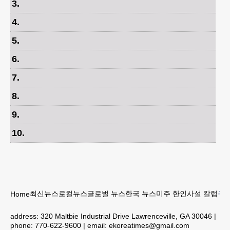
3
.
4
.
5
.
6
.
7
.
8
.
9
.
10
.
최신뉴스
로컬뉴스
글로벌 뉴스
한국 뉴스
미주 한인
사설 칼럼
구인
Home
address:
320 Maltbie Industrial Drive Lawrenceville, GA 30046
|
phone:
770-622-9600
| email:
ekoreatimes@gmail.com