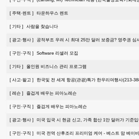
[
주택·렌트
]
타운하우스 렌트
[
기타
]
사람을 찾습니다
[
광고·행사
]
공적부조 우려 시 최대 25만 달러 보증금? 영주권 심
[
구인·구직
]
Software 리셀러 모집
[
기타
]
올인원 비즈니스 관리 프로그램
[
사고·팔고
]
한국및 전 세계 항공(관광)특가 한우리여행사(213-388-
[
레슨
]
즐겁게 배우는 피아노레슨
[
구인·구직
]
즐겁게 배우는 피아노레슨
[
광고·행사
]
미국 입국 시 현금 신고, 가족 합산 1만 달러가 기준입
[
구인·구직
]
미국 전역 산후조리 프리미엄 케어 - 베스트 맘 베이비 