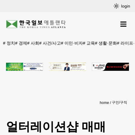
login
#
정치
#
경제
#
사회
#
사건/사고
#
이민·비자
#
교육
#
생활·문화
#
라이프
구인/구직
home
얼터레이션샵 매매