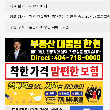
[
사고·팔고
]
세탁소 매매
[
광고·행사
]
지역 경찰까지 확대되는 이민 단속… 287(g) 프로그
[
구인·구직
]
즐겁게 배우는 피아노레슨