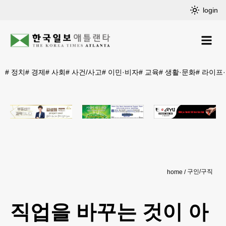
login
#
정치
#
경제
#
사회
#
사건/사고
#
이민·비자
#
교육
#
생활·문화
#
라이프
구인/구직
home
직업을 바꾸는 것이 아