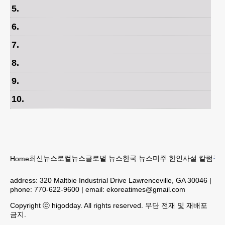
5
.
6
.
7
.
8
.
9
.
10
.
최신뉴스
로컬뉴스
글로벌 뉴스
한국 뉴스
미주 한인
사설 칼럼
구인
Home
address:
320 Maltbie Industrial Drive Lawrenceville, GA 30046
|
phone:
770-622-9600
| email:
ekoreatimes@gmail.com
Copyright ⓒ higodday. All rights reserved. 무단 전재 및 재배포
금지.