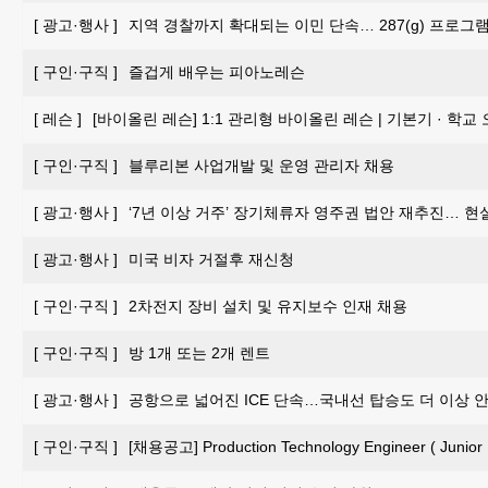
[
광고·행사
]
지역 경찰까지 확대되는 이민 단속… 287(g) 프로그
[
구인·구직
]
즐겁게 배우는 피아노레슨
[
레슨
]
[바이올린 레슨] 1:1 관리형 바이올린 레슨 | 기본기 · 학교
[
구인·구직
]
블루리본 사업개발 및 운영 관리자 채용
[
광고·행사
]
‘7년 이상 거주’ 장기체류자 영주권 법안 재추진… 현
[
광고·행사
]
미국 비자 거절후 재신청
[
구인·구직
]
2차전지 장비 설치 및 유지보수 인재 채용
[
구인·구직
]
방 1개 또는 2개 렌트
[
광고·행사
]
공항으로 넓어진 ICE 단속…국내선 탑승도 더 이상 
[
구인·구직
]
[채용공고] Production Technology Engineer ( Junior 