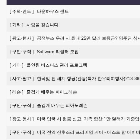
[
주택·렌트
]
타운하우스 렌트
[
기타
]
사람을 찾습니다
[
광고·행사
]
공적부조 우려 시 최대 25만 달러 보증금? 영주권 심
[
구인·구직
]
Software 리셀러 모집
[
기타
]
올인원 비즈니스 관리 프로그램
[
사고·팔고
]
한국및 전 세계 항공(관광)특가 한우리여행사(213-388-
[
레슨
]
즐겁게 배우는 피아노레슨
[
구인·구직
]
즐겁게 배우는 피아노레슨
[
광고·행사
]
미국 입국 시 현금 신고, 가족 합산 1만 달러가 기준입
[
구인·구직
]
미국 전역 산후조리 프리미엄 케어 - 베스트 맘 베이비 