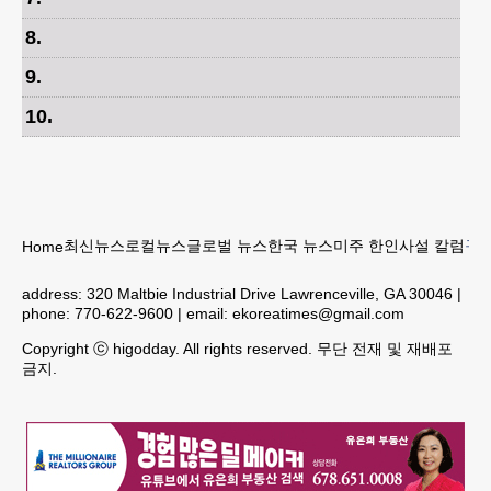
8
.
9
.
10
.
최신뉴스
로컬뉴스
글로벌 뉴스
한국 뉴스
미주 한인
사설 칼럼
구인
Home
address:
320 Maltbie Industrial Drive Lawrenceville, GA 30046
|
phone:
770-622-9600
| email:
ekoreatimes@gmail.com
Copyright ⓒ higodday. All rights reserved. 무단 전재 및 재배포
금지.