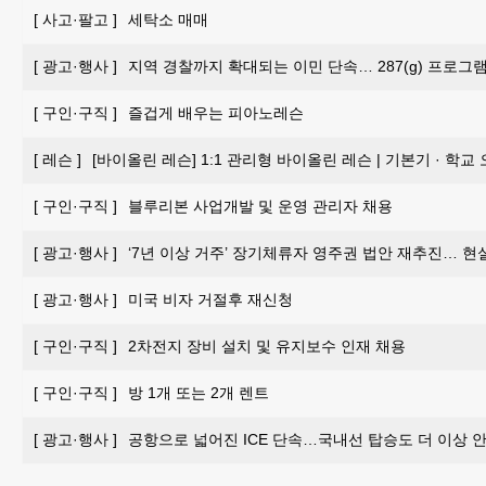
[
사고·팔고
]
세탁소 매매
[
광고·행사
]
지역 경찰까지 확대되는 이민 단속… 287(g) 프로그
[
구인·구직
]
즐겁게 배우는 피아노레슨
[
레슨
]
[바이올린 레슨] 1:1 관리형 바이올린 레슨 | 기본기 · 학교
[
구인·구직
]
블루리본 사업개발 및 운영 관리자 채용
[
광고·행사
]
‘7년 이상 거주’ 장기체류자 영주권 법안 재추진… 현
[
광고·행사
]
미국 비자 거절후 재신청
[
구인·구직
]
2차전지 장비 설치 및 유지보수 인재 채용
[
구인·구직
]
방 1개 또는 2개 렌트
[
광고·행사
]
공항으로 넓어진 ICE 단속…국내선 탑승도 더 이상 