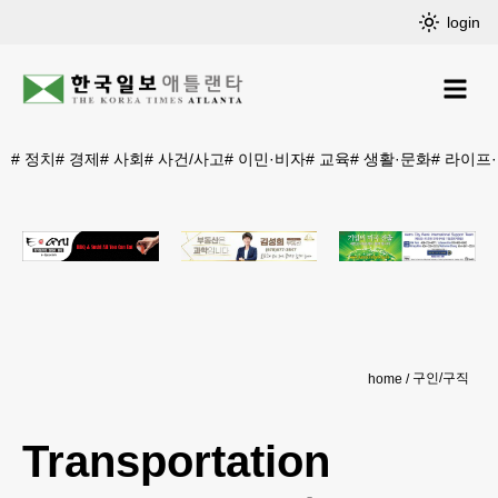
login
#
정치
#
경제
#
사회
#
사건/사고
#
이민·비자
#
교육
#
생활·문화
#
라이프
구인/구직
home
Transportation