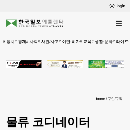
login
#
정치
#
경제
#
사회
#
사건/사고
#
이민·비자
#
교육
#
생활·문화
#
라이프
구인/구직
home
물류 코디네이터