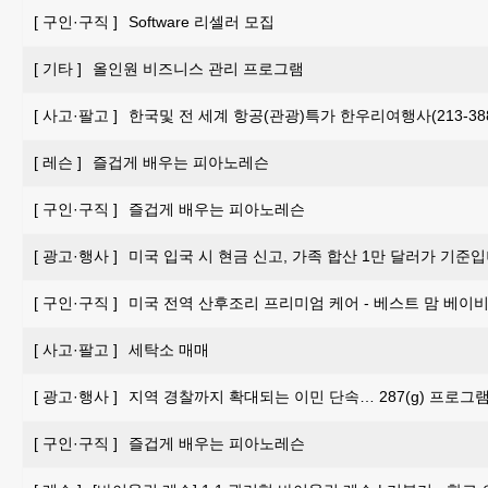
[
구인·구직
]
Software 리셀러 모집
[
기타
]
올인원 비즈니스 관리 프로그램
[
사고·팔고
]
한국및 전 세계 항공(관광)특가 한우리여행사(213-388-
[
레슨
]
즐겁게 배우는 피아노레슨
[
구인·구직
]
즐겁게 배우는 피아노레슨
[
광고·행사
]
미국 입국 시 현금 신고, 가족 합산 1만 달러가 기준입
[
구인·구직
]
미국 전역 산후조리 프리미엄 케어 - 베스트 맘 베이비 
[
사고·팔고
]
세탁소 매매
[
광고·행사
]
지역 경찰까지 확대되는 이민 단속… 287(g) 프로그
[
구인·구직
]
즐겁게 배우는 피아노레슨