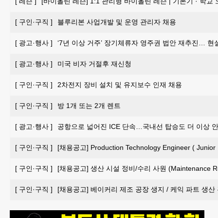
[
레슨
]
[바이올린 레슨] 1:1 관리형 바이올린 레슨 | 기본기 · 학교
[
구인·구직
]
블루리본 사업개발 및 운영 관리자 채용
[
광고·행사
]
‘7년 이상 거주’ 장기체류자 영주권 법안 재추진… 현
[
광고·행사
]
미국 비자 거절후 재신청
[
구인·구직
]
2차전지 장비 설치 및 유지보수 인재 채용
[
구인·구직
]
방 1개 또는 2개 렌트
[
광고·행사
]
공항으로 넓어진 ICE 단속…국내선 탑승도 더 이상 
[
구인·구직
]
[채용공고] Production Technology Engineer ( Junior 
[
구인·구직
]
[채용공고] 생산 시설 정비/수리 사원 (Maintenance Repai
[
구인·구직
]
[채용공고] 베이커리 제조 공장 생지 / 케익 파트 생산 관리 담당자