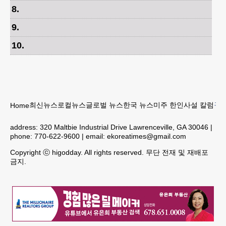
8
.
9
.
10
.
최신뉴스
로컬뉴스
글로벌 뉴스
한국 뉴스
미주 한인
사설 칼럼
구인
Home
address:
320 Maltbie Industrial Drive Lawrenceville, GA 30046
|
phone:
770-622-9600
| email:
ekoreatimes@gmail.com
Copyright ⓒ higodday. All rights reserved. 무단 전재 및 재배포
금지.