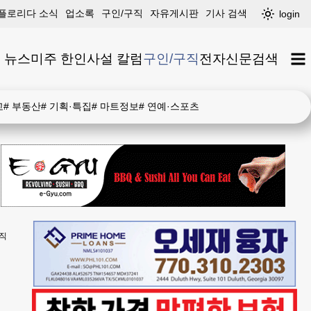
플로리다 소식
업소록
구인/구직
자유게시판
기사 검색
login
 뉴스
미주 한인
사설 칼럼
구인/구직
전자신문
검색
고
#
부동산
#
기획·특집
#
마트정보
#
연예·스포츠
직