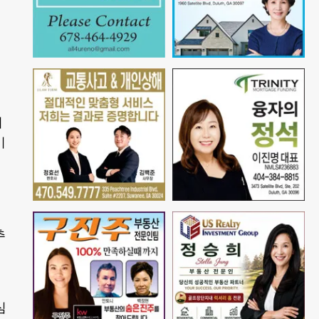
떠
미
추
심