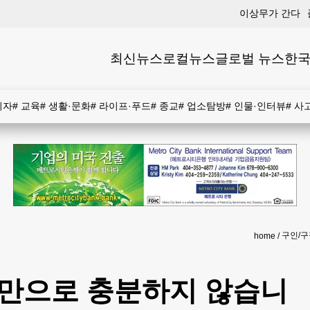
이상무가 간다
최신뉴스
로컬뉴스
글로벌 뉴스
한국
비자
#
교육
#
생활·문화
#
라이프·푸드
#
종교
#
업소탐방
#
인물·인터뷰
#
사
구인/구
home
만으로 충분하지 않습니