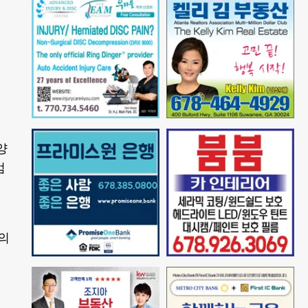
.
양
엄
의