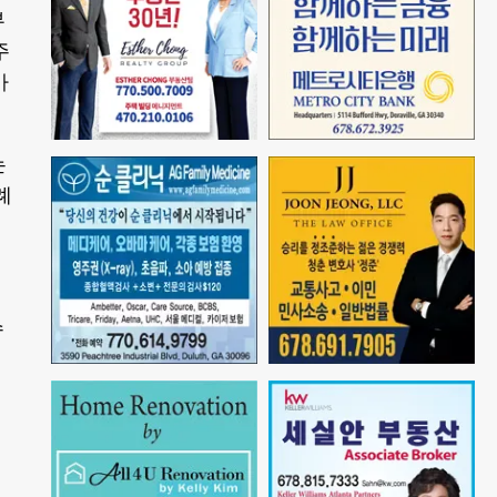
부
주
가
는
례
수
해