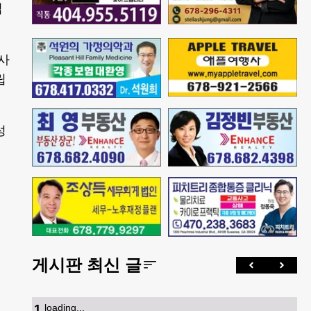
입
사
립
성
게시판 최신 글
1
.
loading...