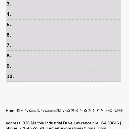
3
.
4
.
5
.
6
.
7
.
8
.
9
.
10
.
최신뉴스
로컬뉴스
글로벌 뉴스
한국 뉴스
미주 한인
사설 칼럼
구인
Home
address:
320 Maltbie Industrial Drive Lawrenceville, GA 30046
|
phone:
770-622-9600
| email:
ekoreatimes@gmail.com