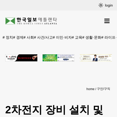
login
#
정치
#
경제
#
사회
#
사건/사고
#
이민·비자
#
교육
#
생활·문화
#
라이프
구인/구직
home
2차전지 장비 설치 및