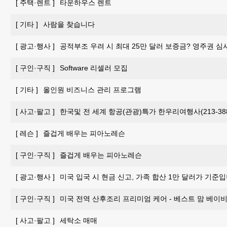
[
주택·렌트
]
타운하우스 렌트
[
기타
]
사람을 찾습니다
[
광고·행사
]
공적부조 우려 시 최대 25만 달러 보증금? 영주권 심
[
구인·구직
]
Software 리셀러 모집
[
기타
]
올인원 비즈니스 관리 프로그램
[
사고·팔고
]
한국및 전 세계 항공(관광)특가 한우리여행사(213-388-
[
레슨
]
즐겁게 배우는 피아노레슨
[
구인·구직
]
즐겁게 배우는 피아노레슨
[
광고·행사
]
미국 입국 시 현금 신고, 가족 합산 1만 달러가 기준입
[
구인·구직
]
미국 전역 산후조리 프리미엄 케어 - 베스트 맘 베이비 
[
사고·팔고
]
세탁소 매매