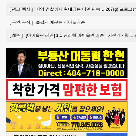
[
광고·행사
]
지역 경찰까지 확대되는 이민 단속… 287(g) 프로그
[
구인·구직
]
즐겁게 배우는 피아노레슨
[
레슨
]
[바이올린 레슨] 1:1 관리형 바이올린 레슨 | 기본기 · 학교