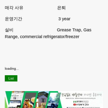
매각 사유 은퇴
운영기간 3 year
설비 Grease Trap, Gas
Range, commercial refrigerator/freezer
loading...
List