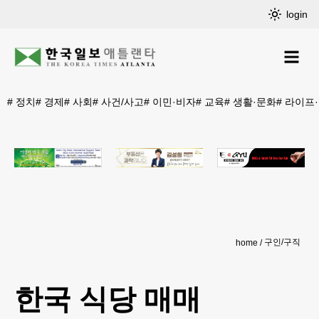
login
#
정치
#
경제
#
사회
#
사건/사고
#
이민·비자
#
교육
#
생활·문화
#
라이프
구인/구직
home
한국 식당 매매