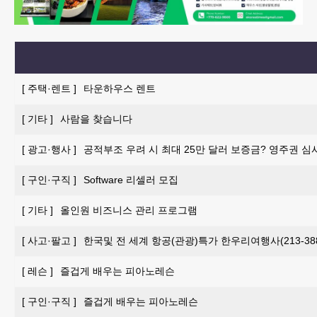
[
주택·렌트
]
타운하우스 렌트
[
기타
]
사람을 찾습니다
[
광고·행사
]
공적부조 우려 시 최대 25만 달러 보증금? 영주권 심
[
구인·구직
]
Software 리셀러 모집
[
기타
]
올인원 비즈니스 관리 프로그램
[
사고·팔고
]
한국및 전 세계 항공(관광)특가 한우리여행사(213-388-
[
레슨
]
즐겁게 배우는 피아노레슨
[
구인·구직
]
즐겁게 배우는 피아노레슨