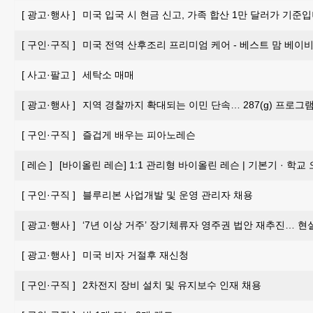
[
광고·행사
]
미국 입국 시 현금 신고, 가족 합산 1만 달러가 기준입
[
구인·구직
]
미국 전역 산후조리 프리미엄 케어 - 베스트 맘 베이비 
[
사고·팔고
]
세탁소 매매
[
광고·행사
]
지역 경찰까지 확대되는 이민 단속… 287(g) 프로그
[
구인·구직
]
즐겁게 배우는 피아노레슨
[
레슨
]
[바이올린 레슨] 1:1 관리형 바이올린 레슨 | 기본기 · 학교
[
구인·구직
]
블루리본 사업개발 및 운영 관리자 채용
[
광고·행사
]
‘7년 이상 거주’ 장기체류자 영주권 법안 재추진… 현
[
광고·행사
]
미국 비자 거절후 재신청
[
구인·구직
]
2차전지 장비 설치 및 유지보수 인재 채용