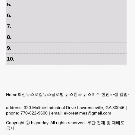
5
.
6
.
7
.
8
.
9
.
10
.
최신뉴스
로컬뉴스
글로벌 뉴스
한국 뉴스
미주 한인
사설 칼럼
구인
Home
address:
320 Maltbie Industrial Drive Lawrenceville, GA 30046
|
phone:
770-622-9600
| email:
ekoreatimes@gmail.com
Copyright ⓒ higodday. All rights reserved. 무단 전재 및 재배포
금지.