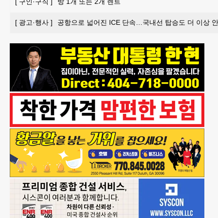
[
구인·구직
]
방 1개 또는 2개 렌트
[
광고·행사
]
공항으로 넓어진 ICE 단속…국내선 탑승도 더 이상 