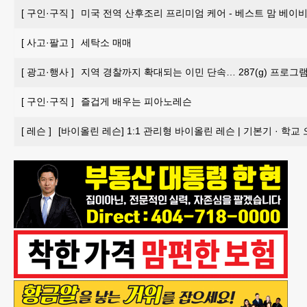
[
구인·구직
]
미국 전역 산후조리 프리미엄 케어 - 베스트 맘 베이비 
[
사고·팔고
]
세탁소 매매
[
광고·행사
]
지역 경찰까지 확대되는 이민 단속… 287(g) 프로그
[
구인·구직
]
즐겁게 배우는 피아노레슨
[
레슨
]
[바이올린 레슨] 1:1 관리형 바이올린 레슨 | 기본기 · 학교