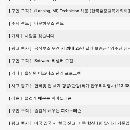
[
구인·구직
]
(Lansing, MI) Technician 채용 (한국출장교육기회제
[
주택·렌트
]
타운하우스 렌트
[
기타
]
사람을 찾습니다
[
광고·행사
]
공적부조 우려 시 최대 25만 달러 보증금? 영주권 심
[
구인·구직
]
Software 리셀러 모집
[
기타
]
올인원 비즈니스 관리 프로그램
[
사고·팔고
]
한국및 전 세계 항공(관광)특가 한우리여행사(213-388-
[
레슨
]
즐겁게 배우는 피아노레슨
[
구인·구직
]
즐겁게 배우는 피아노레슨
[
광고·행사
]
미국 입국 시 현금 신고, 가족 합산 1만 달러가 기준입