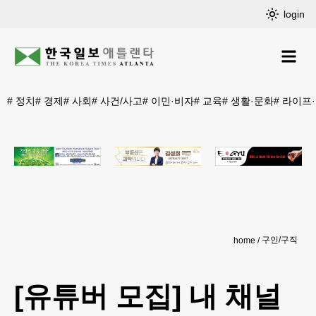
login
#
정치
#
경제
#
사회
#
사건/사고
#
이민·비자
#
교육
#
생활·문화
#
라이프
구인/구직
home
[유튜버 모집] 내 채널