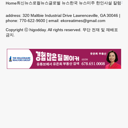
최신뉴스
로컬뉴스
글로벌 뉴스
한국 뉴스
미주 한인
사설 칼럼
구인
Home
address:
320 Maltbie Industrial Drive Lawrenceville, GA 30046
|
phone:
770-622-9600
| email:
ekoreatimes@gmail.com
Copyright ⓒ higodday. All rights reserved. 무단 전재 및 재배포
금지.