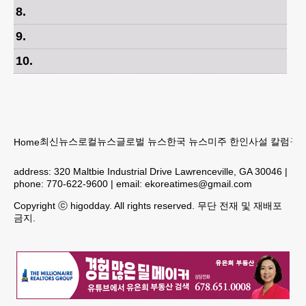
8
.
9
.
10
.
최신뉴스
로컬뉴스
글로벌 뉴스
한국 뉴스
미주 한인
사설 칼럼
구인
Home
address:
320 Maltbie Industrial Drive Lawrenceville, GA 30046
|
phone:
770-622-9600
| email:
ekoreatimes@gmail.com
Copyright ⓒ higodday. All rights reserved. 무단 전재 및 재배포
금지.