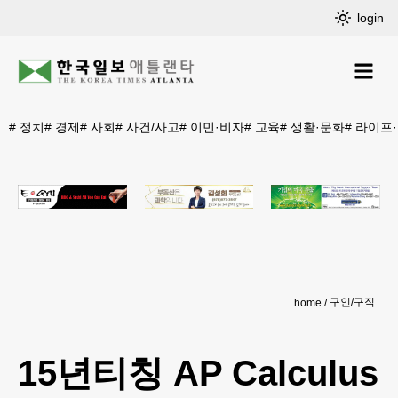
login
#
정치
#
경제
#
사회
#
사건/사고
#
이민·비자
#
교육
#
생활·문화
#
라이프
구인/구직
home
15년티칭 AP Calculus