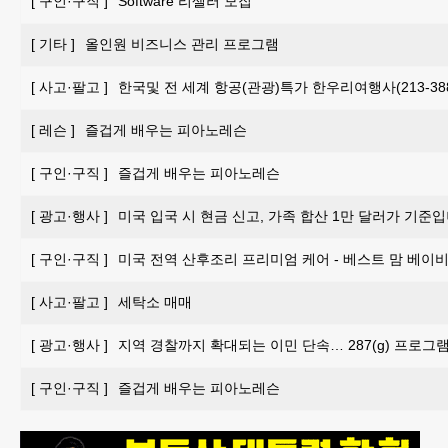
[
구인·구직
]
Software 리셀러 모집
[
기타
]
올인원 비즈니스 관리 프로그램
[
사고·팔고
]
한국및 전 세계 항공(관광)특가 한우리여행사(213-388-
[
레슨
]
즐겁게 배우는 피아노레슨
[
구인·구직
]
즐겁게 배우는 피아노레슨
[
광고·행사
]
미국 입국 시 현금 신고, 가족 합산 1만 달러가 기준입
[
구인·구직
]
미국 전역 산후조리 프리미엄 케어 - 베스트 맘 베이비 
[
사고·팔고
]
세탁소 매매
[
광고·행사
]
지역 경찰까지 확대되는 이민 단속… 287(g) 프로그
[
구인·구직
]
즐겁게 배우는 피아노레슨