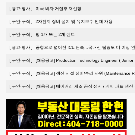
[
광고·행사
]
미국 비자 거절후 재신청
[
구인·구직
]
2차전지 장비 설치 및 유지보수 인재 채용
[
구인·구직
]
방 1개 또는 2개 렌트
[
광고·행사
]
공항으로 넓어진 ICE 단속…국내선 탑승도 더 이상 
[
구인·구직
]
[채용공고] Production Technology Engineer ( Junior 
[
구인·구직
]
[채용공고] 생산 시설 정비/수리 사원 (Maintenance Repai
[
구인·구직
]
[채용공고] 베이커리 제조 공장 생지 / 케익 파트 생산 관리 담당자