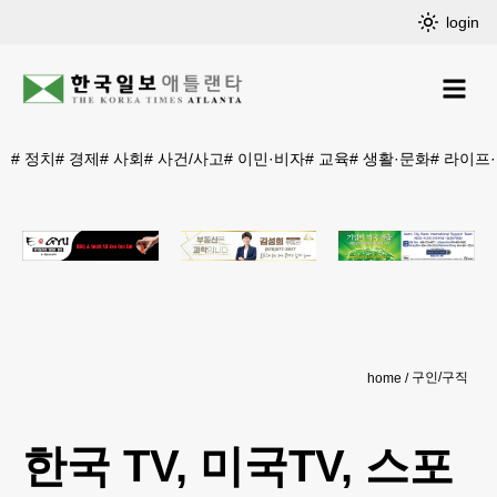
login
#
정치
#
경제
#
사회
#
사건/사고
#
이민·비자
#
교육
#
생활·문화
#
라이프
구인/구직
home
한국 TV, 미국TV, 스포