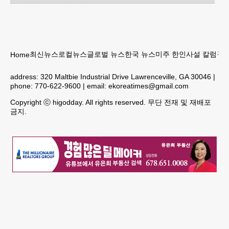
최신뉴스
로컬뉴스
글로벌 뉴스
한국 뉴스
미주 한인
사설 칼럼
구인
Home
address:
320 Maltbie Industrial Drive Lawrenceville, GA 30046
|
phone:
770-622-9600
| email:
ekoreatimes@gmail.com
Copyright ⓒ higodday. All rights reserved. 무단 전재 및 재배포
금지.