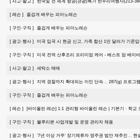
[
사고·팔고
]
한국및 전 세계 항공(관광)특가 한우리여행사(213-388-
[
레슨
]
즐겁게 배우는 피아노레슨
[
구인·구직
]
즐겁게 배우는 피아노레슨
[
광고·행사
]
미국 입국 시 현금 신고, 가족 합산 1만 달러가 기준입
[
구인·구직
]
미국 전역 산후조리 프리미엄 케어 - 베스트 맘 베이비 
[
사고·팔고
]
세탁소 매매
[
광고·행사
]
지역 경찰까지 확대되는 이민 단속… 287(g) 프로그
[
구인·구직
]
즐겁게 배우는 피아노레슨
[
레슨
]
[바이올린 레슨] 1:1 관리형 바이올린 레슨 | 기본기 · 학교
[
구인·구직
]
블루리본 사업개발 및 운영 관리자 채용
[
광고·행사
]
‘7년 이상 거주’ 장기체류자 영주권 법안 재추진… 현