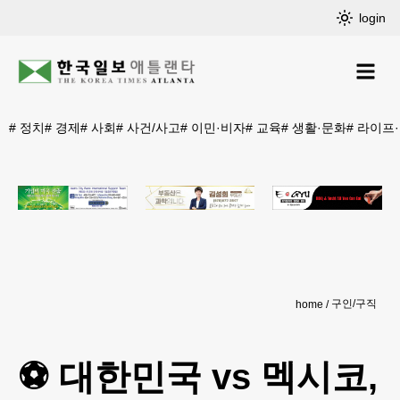
login
#
정치
#
경제
#
사회
#
사건/사고
#
이민·비자
#
교육
#
생활·문화
#
라이프
구인/구직
home
⚽️ 대한민국 vs 멕시코,