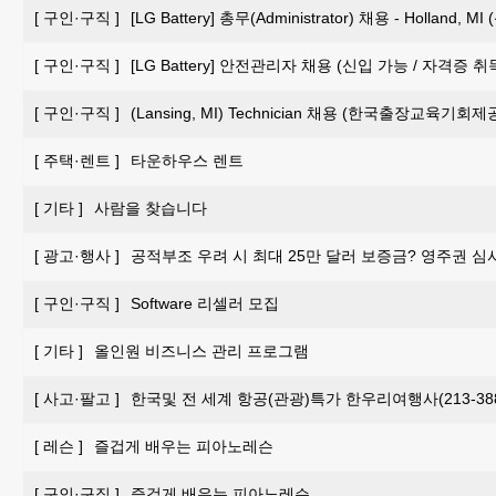
[
구인·구직
]
[LG Battery] 총무(Administrator) 채용 - Holland, 
[
구인·구직
]
[LG Battery] 안전관리자 채용 (신입 가능 / 자격증 
[
구인·구직
]
(Lansing, MI) Technician 채용 (한국출장교육기회제
[
주택·렌트
]
타운하우스 렌트
[
기타
]
사람을 찾습니다
[
광고·행사
]
공적부조 우려 시 최대 25만 달러 보증금? 영주권 심
[
구인·구직
]
Software 리셀러 모집
[
기타
]
올인원 비즈니스 관리 프로그램
[
사고·팔고
]
한국및 전 세계 항공(관광)특가 한우리여행사(213-388-
[
레슨
]
즐겁게 배우는 피아노레슨
[
구인·구직
]
즐겁게 배우는 피아노레슨