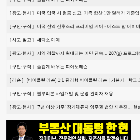
[
광고·행사
]
미국 입국 시 현금 신고, 가족 합산 1만 달러가 기준입
[
구인·구직
]
미국 전역 산후조리 프리미엄 케어 - 베스트 맘 베이비 
[
사고·팔고
]
세탁소 매매
[
광고·행사
]
지역 경찰까지 확대되는 이민 단속… 287(g) 프로그
[
구인·구직
]
즐겁게 배우는 피아노레슨
[
레슨
]
[바이올린 레슨] 1:1 관리형 바이올린 레슨 | 기본기 · 학교
[
구인·구직
]
블루리본 사업개발 및 운영 관리자 채용
[
광고·행사
]
‘7년 이상 거주’ 장기체류자 영주권 법안 재추진… 현