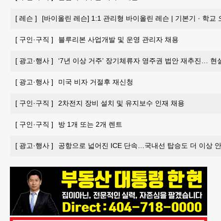
[
레슨
]
[바이올린 레슨] 1:1 관리형 바이올린 레슨 | 기본기 · 학교
[
구인·구직
]
블루리본 사업개발 및 운영 관리자 채용
[
광고·행사
]
‘7년 이상 거주’ 장기체류자 영주권 법안 재추진… 현
[
광고·행사
]
미국 비자 거절후 재신청
[
구인·구직
]
2차전지 장비 설치 및 유지보수 인재 채용
[
구인·구직
]
방 1개 또는 2개 렌트
[
광고·행사
]
공항으로 넓어진 ICE 단속…국내선 탑승도 더 이상 