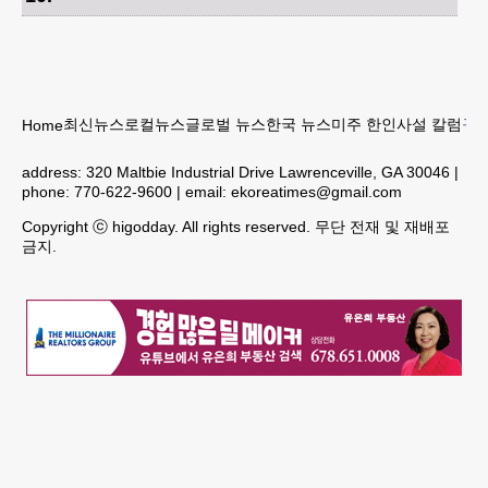
최신뉴스
로컬뉴스
글로벌 뉴스
한국 뉴스
미주 한인
사설 칼럼
구인
Home
address:
320 Maltbie Industrial Drive Lawrenceville, GA 30046
|
phone:
770-622-9600
| email:
ekoreatimes@gmail.com
Copyright ⓒ higodday. All rights reserved. 무단 전재 및 재배포
금지.