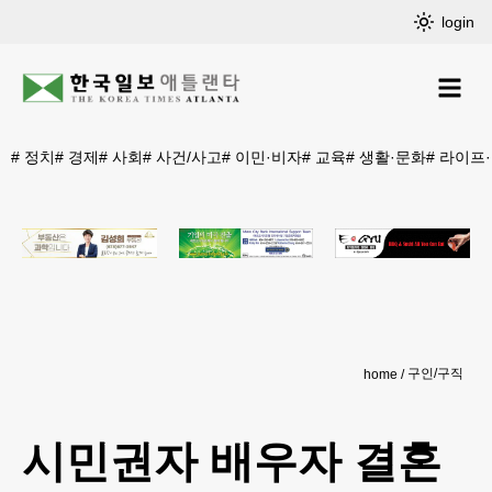
login
#
정치
#
경제
#
사회
#
사건/사고
#
이민·비자
#
교육
#
생활·문화
#
라이프
구인/구직
home
시민권자 배우자 결혼