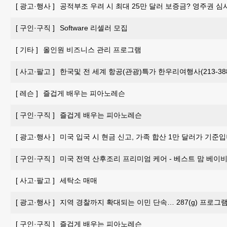
[
광고·행사
]
공적부조 우려 시 최대 25만 달러 보증금? 영주권 심
[
구인·구직
]
Software 리셀러 모집
[
기타
]
올인원 비즈니스 관리 프로그램
[
사고·팔고
]
한국및 전 세계 항공(관광)특가 한우리여행사(213-388-
[
레슨
]
즐겁게 배우는 피아노레슨
[
구인·구직
]
즐겁게 배우는 피아노레슨
[
광고·행사
]
미국 입국 시 현금 신고, 가족 합산 1만 달러가 기준입
[
구인·구직
]
미국 전역 산후조리 프리미엄 케어 - 베스트 맘 베이비 
[
사고·팔고
]
세탁소 매매
[
광고·행사
]
지역 경찰까지 확대되는 이민 단속… 287(g) 프로그
[
구인·구직
]
즐겁게 배우는 피아노레슨