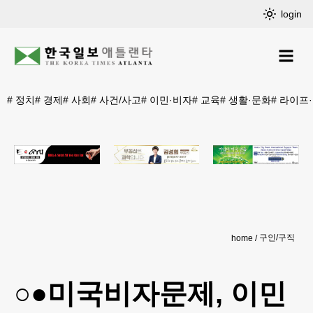
login
#
정치
#
경제
#
사회
#
사건/사고
#
이민·비자
#
교육
#
생활·문화
#
라이프
구인/구직
home
○●미국비자문제, 이민