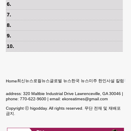
6
.
7
.
8
.
9
.
10
.
최신뉴스
로컬뉴스
글로벌 뉴스
한국 뉴스
미주 한인
사설 칼럼
구인
Home
address:
320 Maltbie Industrial Drive Lawrenceville, GA 30046
|
phone:
770-622-9600
| email:
ekoreatimes@gmail.com
Copyright ⓒ higodday. All rights reserved. 무단 전재 및 재배포
금지.