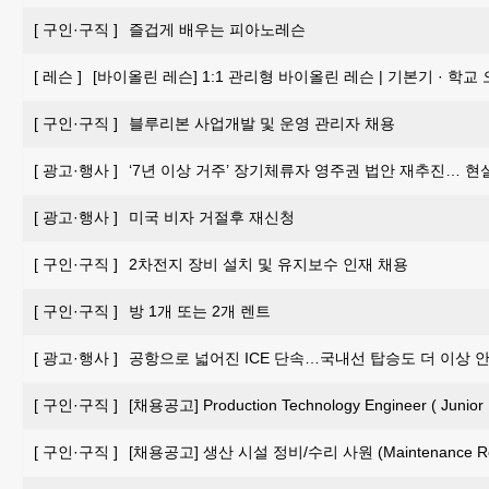
[
구인·구직
]
즐겁게 배우는 피아노레슨
[
레슨
]
[바이올린 레슨] 1:1 관리형 바이올린 레슨 | 기본기 · 학교
[
구인·구직
]
블루리본 사업개발 및 운영 관리자 채용
[
광고·행사
]
‘7년 이상 거주’ 장기체류자 영주권 법안 재추진… 현
[
광고·행사
]
미국 비자 거절후 재신청
[
구인·구직
]
2차전지 장비 설치 및 유지보수 인재 채용
[
구인·구직
]
방 1개 또는 2개 렌트
[
광고·행사
]
공항으로 넓어진 ICE 단속…국내선 탑승도 더 이상 
[
구인·구직
]
[채용공고] Production Technology Engineer ( Junior 
[
구인·구직
]
[채용공고] 생산 시설 정비/수리 사원 (Maintenance Repai