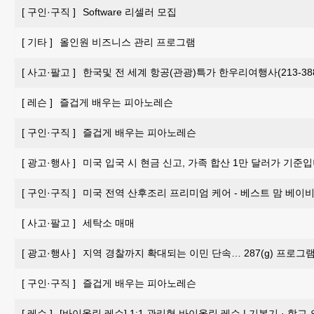
[
구인·구직
]
Software 리셀러 모집
[
기타
]
올인원 비즈니스 관리 프로그램
[
사고·팔고
]
한국및 전 세계 항공(관광)특가 한우리여행사(213-388-
[
레슨
]
즐겁게 배우는 피아노레슨
[
구인·구직
]
즐겁게 배우는 피아노레슨
[
광고·행사
]
미국 입국 시 현금 신고, 가족 합산 1만 달러가 기준입
[
구인·구직
]
미국 전역 산후조리 프리미엄 케어 - 베스트 맘 베이비 
[
사고·팔고
]
세탁소 매매
[
광고·행사
]
지역 경찰까지 확대되는 이민 단속… 287(g) 프로그
[
구인·구직
]
즐겁게 배우는 피아노레슨
[
레슨
]
[바이올린 레슨] 1:1 관리형 바이올린 레슨 | 기본기 · 학교