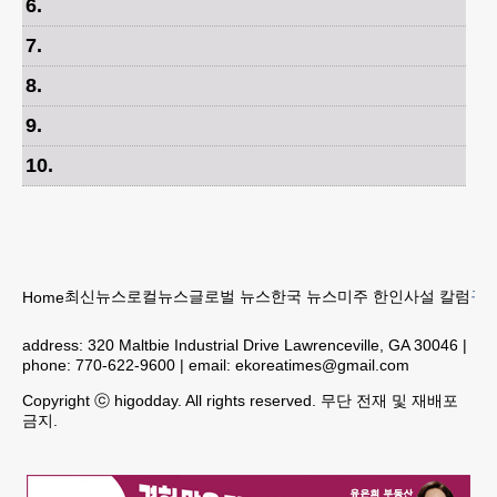
6
.
7
.
8
.
9
.
10
.
최신뉴스
로컬뉴스
글로벌 뉴스
한국 뉴스
미주 한인
사설 칼럼
구인
Home
address:
320 Maltbie Industrial Drive Lawrenceville, GA 30046
|
phone:
770-622-9600
| email:
ekoreatimes@gmail.com
Copyright ⓒ higodday. All rights reserved. 무단 전재 및 재배포
금지.