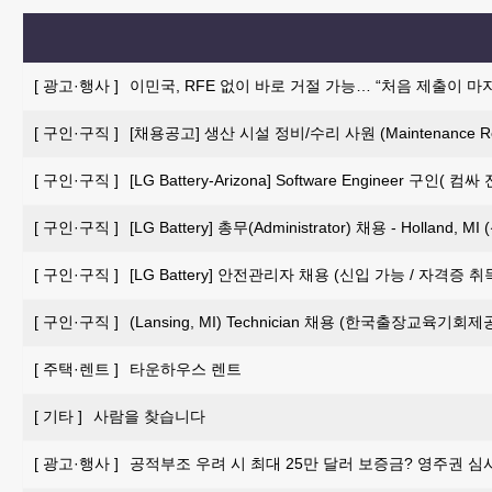
[
광고·행사
]
이민국, RFE 없이 바로 거절 가능… “처음 제출이 마
[
구인·구직
]
[채용공고] 생산 시설 정비/수리 사원 (Maintenance Repai
[
구인·구직
]
[LG Battery-Arizona] Software Engineer 구인
[
구인·구직
]
[LG Battery] 총무(Administrator) 채용 - Holland, 
[
구인·구직
]
[LG Battery] 안전관리자 채용 (신입 가능 / 자격증 
[
구인·구직
]
(Lansing, MI) Technician 채용 (한국출장교육기회제
[
주택·렌트
]
타운하우스 렌트
[
기타
]
사람을 찾습니다
[
광고·행사
]
공적부조 우려 시 최대 25만 달러 보증금? 영주권 심