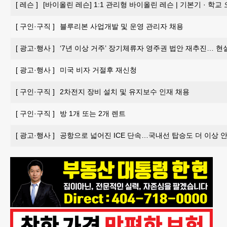
[
레슨
]
[바이올린 레슨] 1:1 관리형 바이올린 레슨 | 기본기 · 학교
[
구인·구직
]
블루리본 사업개발 및 운영 관리자 채용
[
광고·행사
]
‘7년 이상 거주’ 장기체류자 영주권 법안 재추진… 현
[
광고·행사
]
미국 비자 거절후 재신청
[
구인·구직
]
2차전지 장비 설치 및 유지보수 인재 채용
[
구인·구직
]
방 1개 또는 2개 렌트
[
광고·행사
]
공항으로 넓어진 ICE 단속…국내선 탑승도 더 이상 