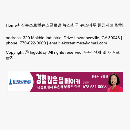
최신뉴스
로컬뉴스
글로벌 뉴스
한국 뉴스
미주 한인
사설 칼럼
구인
Home
address:
320 Maltbie Industrial Drive Lawrenceville, GA 30046
|
phone:
770-622-9600
| email:
ekoreatimes@gmail.com
Copyright ⓒ higodday. All rights reserved. 무단 전재 및 재배포
금지.