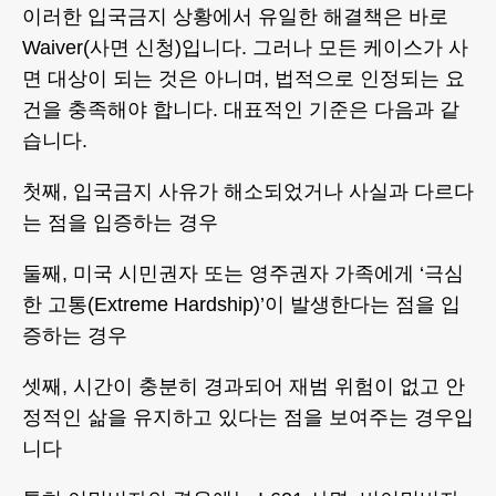
이러한 입국금지 상황에서 유일한 해결책은 바로
Waiver(사면 신청)입니다. 그러나 모든 케이스가 사
면 대상이 되는 것은 아니며, 법적으로 인정되는 요
건을 충족해야 합니다. 대표적인 기준은 다음과 같
습니다.
첫째, 입국금지 사유가 해소되었거나 사실과 다르다
는 점을 입증하는 경우
둘째, 미국 시민권자 또는 영주권자 가족에게 ‘극심
한 고통(Extreme Hardship)’이 발생한다는 점을 입
증하는 경우
셋째, 시간이 충분히 경과되어 재범 위험이 없고 안
정적인 삶을 유지하고 있다는 점을 보여주는 경우입
니다