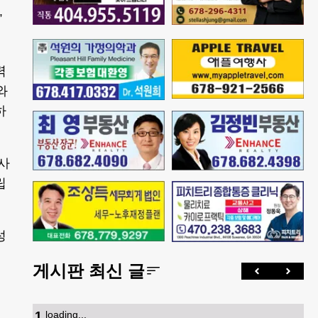
”
력
와
하
사
립
성
게시판 최신 글
1
.
loading...