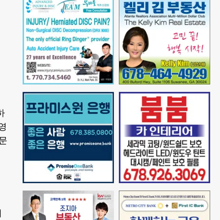
하
 영
질문
러