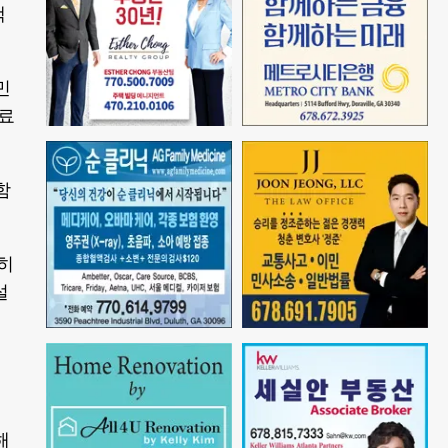
택
민
만료
함
히
설
해