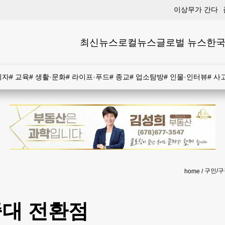
이상무가 간다
최신뉴스
로컬뉴스
글로벌 뉴스
한국
비자
#
교육
#
생활·문화
#
라이프·푸드
#
종교
#
업소탐방
#
인물·인터뷰
#
사
구인/구
home
중대 전환점