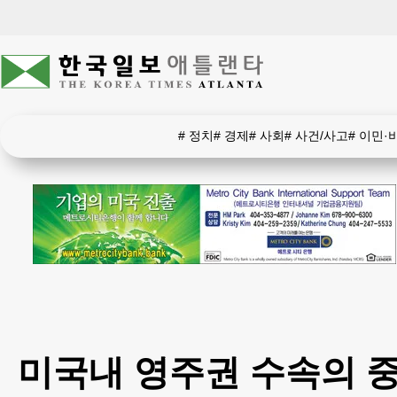
#
정치
#
경제
#
사회
#
사건/사고
#
이민·
미국내 영주권 수속의 