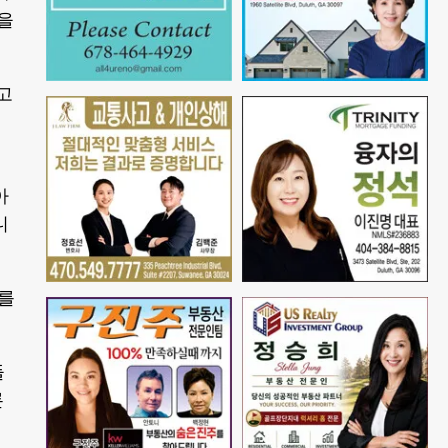
을
고
아
니
대를
들
론