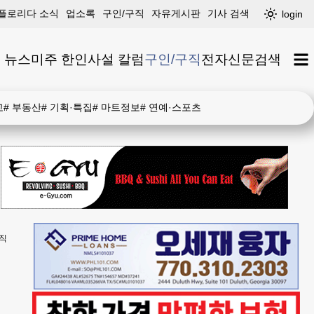
플로리다 소식
업소록
구인/구직
자유게시판
기사 검색
login
 뉴스
미주 한인
사설 칼럼
구인/구직
전자신문
검색
고
#
부동산
#
기획·특집
#
마트정보
#
연예·스포츠
직