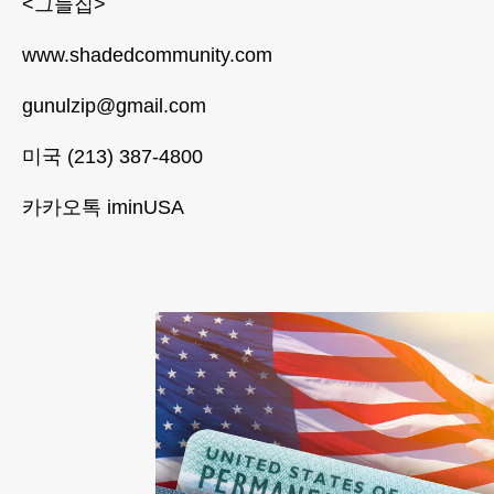
<그늘집>
www.shadedcommunity.com
gunulzip@gmail.com
미국 (213) 387-4800
카카오톡 iminUSA