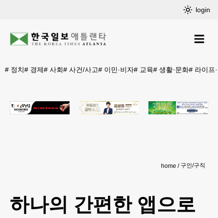
login
#
정치
#
경제
#
사회
#
사건/사고
#
이민·비자
#
교육
#
생활·문화
#
라이프
구인/구직
home
하나의 간편한 앱으로