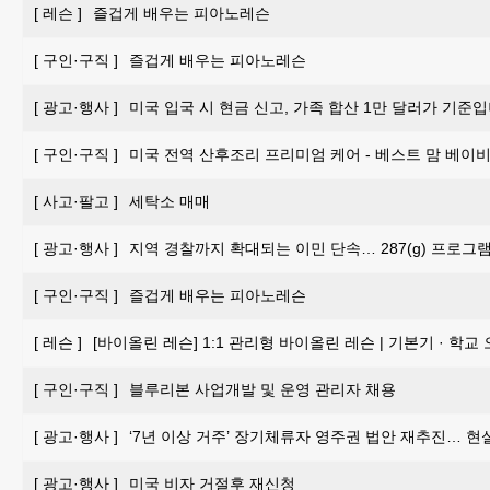
[
레슨
]
즐겁게 배우는 피아노레슨
[
구인·구직
]
즐겁게 배우는 피아노레슨
[
광고·행사
]
미국 입국 시 현금 신고, 가족 합산 1만 달러가 기준입
[
구인·구직
]
미국 전역 산후조리 프리미엄 케어 - 베스트 맘 베이비 
[
사고·팔고
]
세탁소 매매
[
광고·행사
]
지역 경찰까지 확대되는 이민 단속… 287(g) 프로그
[
구인·구직
]
즐겁게 배우는 피아노레슨
[
레슨
]
[바이올린 레슨] 1:1 관리형 바이올린 레슨 | 기본기 · 학교
[
구인·구직
]
블루리본 사업개발 및 운영 관리자 채용
[
광고·행사
]
‘7년 이상 거주’ 장기체류자 영주권 법안 재추진… 현
[
광고·행사
]
미국 비자 거절후 재신청