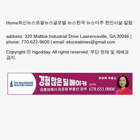
최신뉴스
로컬뉴스
글로벌 뉴스
한국 뉴스
미주 한인
사설 칼럼
구인
Home
address:
320 Maltbie Industrial Drive Lawrenceville, GA 30046
|
phone:
770-622-9600
| email:
ekoreatimes@gmail.com
Copyright ⓒ higodday. All rights reserved. 무단 전재 및 재배포
금지.