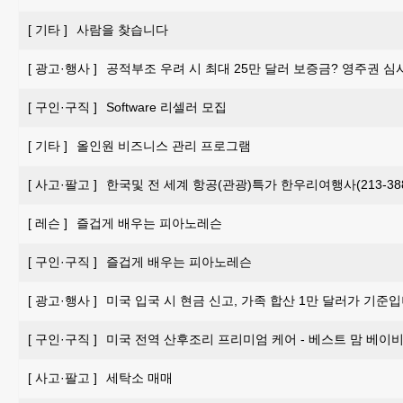
[
기타
]
사람을 찾습니다
[
광고·행사
]
공적부조 우려 시 최대 25만 달러 보증금? 영주권 심
[
구인·구직
]
Software 리셀러 모집
[
기타
]
올인원 비즈니스 관리 프로그램
[
사고·팔고
]
한국및 전 세계 항공(관광)특가 한우리여행사(213-388-
[
레슨
]
즐겁게 배우는 피아노레슨
[
구인·구직
]
즐겁게 배우는 피아노레슨
[
광고·행사
]
미국 입국 시 현금 신고, 가족 합산 1만 달러가 기준입
[
구인·구직
]
미국 전역 산후조리 프리미엄 케어 - 베스트 맘 베이비 
[
사고·팔고
]
세탁소 매매