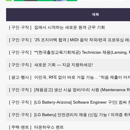
제목
[
구인·구직
]
집에서 시작하는 새로운 원격 근무 기회
[
구인·구직
]
'25 조지아텍 합격 | MIDI 음악 작곡/편곡 프로듀싱 
[
구인·구직
]
**(한국출장교육기회제공) Technician 채용(Lansing, M
[
구인·구직
]
새로운 기회 — 지금 지원하세요!
[
광고·행사
]
이민국, RFE 없이 바로 거절 가능… “처음 제출이 마
[
구인·구직
]
[채용공고] 생산 시설 정비/수리 사원 (Maintenance Repai
[
구인·구직
]
[LG Battery-Arizona] Software Engineer 구인
[
구인·구직
]
[LG Battery] 안전관리자 채용 (신입 가능 / 자격증 
[
주택·렌트
]
타운하우스 렌트