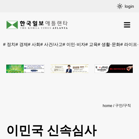
login
#
정치
#
경제
#
사회
#
사건/사고
#
이민·비자
#
교육
#
생활·문화
#
라이프
구인/구직
home
이민국 신속심사