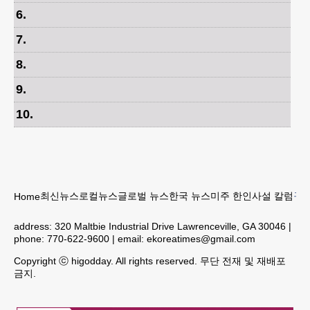
6
.
7
.
8
.
9
.
10
.
최신뉴스
로컬뉴스
글로벌 뉴스
한국 뉴스
미주 한인
사설 칼럼
구인
Home
address:
320 Maltbie Industrial Drive Lawrenceville, GA 30046
|
phone:
770-622-9600
| email:
ekoreatimes@gmail.com
Copyright ⓒ higodday. All rights reserved. 무단 전재 및 재배포
금지.