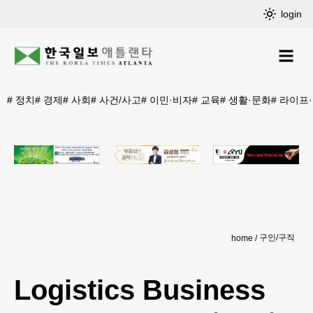
login
#
정치
#
경제
#
사회
#
사건/사고
#
이민·비자
#
교육
#
생활·문화
#
라이프
구인/구직
home
Logistics Business