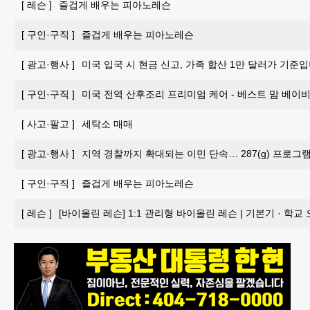
[
레슨
]
즐겁게 배우는 피아노레슨
[
구인·구직
]
즐겁게 배우는 피아노레슨
[
광고·행사
]
미국 입국 시 현금 신고, 가족 합산 1만 달러가 기준입
[
구인·구직
]
미국 전역 산후조리 프리미엄 케어 - 베스트 맘 베이비 
[
사고·팔고
]
세탁소 매매
[
광고·행사
]
지역 경찰까지 확대되는 이민 단속… 287(g) 프로그
[
구인·구직
]
즐겁게 배우는 피아노레슨
[
레슨
]
[바이올린 레슨] 1:1 관리형 바이올린 레슨 | 기본기 · 학교