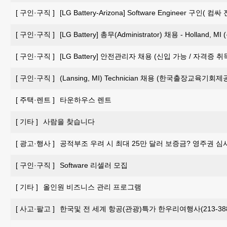
[
구인·구직
]
[LG Battery-Arizona] Software Engineer 구인
[
구인·구직
]
[LG Battery] 총무(Administrator) 채용 - Holland, 
[
구인·구직
]
[LG Battery] 안전관리자 채용 (신입 가능 / 자격증 
[
구인·구직
]
(Lansing, MI) Technician 채용 (한국출장교육기회제
[
주택·렌트
]
타운하우스 렌트
[
기타
]
사람을 찾습니다
[
광고·행사
]
공적부조 우려 시 최대 25만 달러 보증금? 영주권 심
[
구인·구직
]
Software 리셀러 모집
[
기타
]
올인원 비즈니스 관리 프로그램
[
사고·팔고
]
한국및 전 세계 항공(관광)특가 한우리여행사(213-388-