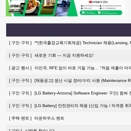
[
구인·구직
]
**(한국출장교육기회제공) Technician 채용(Lansing, M
[
구인·구직
]
새로운 기회 — 지금 지원하세요!
[
광고·행사
]
이민국, RFE 없이 바로 거절 가능… “처음 제출이 마
[
구인·구직
]
[채용공고] 생산 시설 정비/수리 사원 (Maintenance Repai
[
구인·구직
]
[LG Battery-Arizona] Software Engineer 구인
[
구인·구직
]
[LG Battery] 안전관리자 채용 (신입 가능 / 자격증 
[
주택·렌트
]
타운하우스 렌트
[
기타
]
사람을 찾습니다