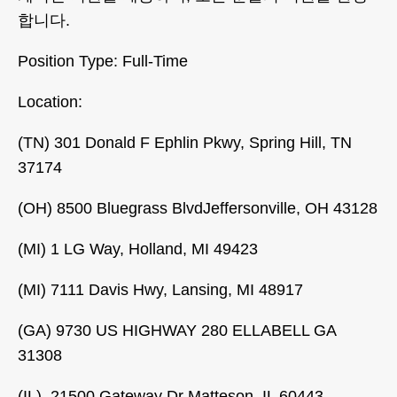
합니다.
Position Type: Full-Time
Location:
(TN) 301 Donald F Ephlin Pkwy, Spring Hill, TN
37174
(OH) 8500 Bluegrass BlvdJeffersonville, OH 43128
(MI) 1 LG Way, Holland, MI 49423
(MI) 7111 Davis Hwy, Lansing, MI 48917
(GA) 9730 US HIGHWAY 280 ELLABELL GA
31308
(IL) 21500 Gateway Dr Matteson, IL 60443