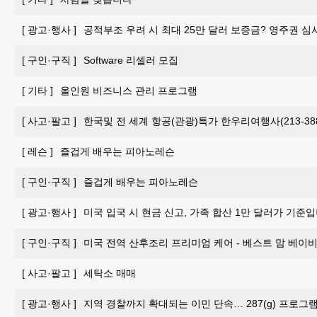
[
광고·행사
]
공적부조 우려 시 최대 25만 달러 보증금? 영주권 심
[
구인·구직
]
Software 리셀러 모집
[
기타
]
올인원 비즈니스 관리 프로그램
[
사고·팔고
]
한국및 전 세계 항공(관광)특가 한우리여행사(213-388-
[
레슨
]
즐겁게 배우는 피아노레슨
[
구인·구직
]
즐겁게 배우는 피아노레슨
[
광고·행사
]
미국 입국 시 현금 신고, 가족 합산 1만 달러가 기준입
[
구인·구직
]
미국 전역 산후조리 프리미엄 케어 - 베스트 맘 베이비 
[
사고·팔고
]
세탁소 매매
[
광고·행사
]
지역 경찰까지 확대되는 이민 단속… 287(g) 프로그