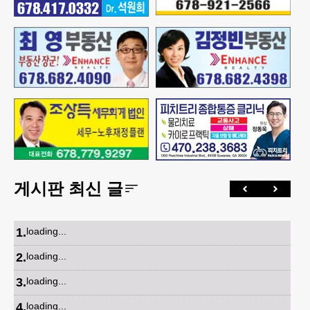
게시판 최신 글
1
.
loading...
2
.
loading...
3
.
loading...
4
.
loading...