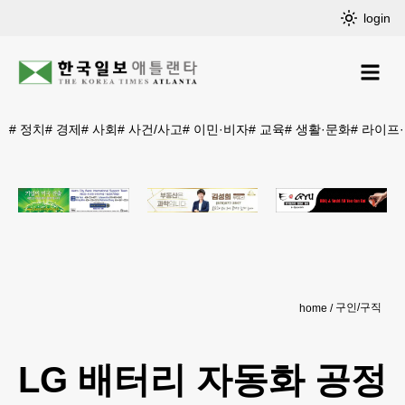
login
#
정치
#
경제
#
사회
#
사건/사고
#
이민·비자
#
교육
#
생활·문화
#
라이프
구인/구직
home
LG 배터리 자동화 공정