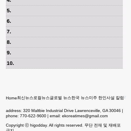
4
.
5
.
6
.
7
.
8
.
9
.
10
.
최신뉴스
로컬뉴스
글로벌 뉴스
한국 뉴스
미주 한인
사설 칼럼
구인
Home
address:
320 Maltbie Industrial Drive Lawrenceville, GA 30046
|
phone:
770-622-9600
| email:
ekoreatimes@gmail.com
Copyright ⓒ higodday. All rights reserved. 무단 전재 및 재배포
금지.