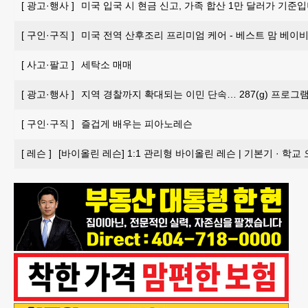
[
광고·행사
]
미국 입국 시 현금 신고, 가족 합산 1만 달러가 기준입
[
구인·구직
]
미국 전역 산후조리 프리미엄 케어 - 베스트 맘 베이비 
[
사고·팔고
]
세탁소 매매
[
광고·행사
]
지역 경찰까지 확대되는 이민 단속… 287(g) 프로그
[
구인·구직
]
즐겁게 배우는 피아노레슨
[
레슨
]
[바이올린 레슨] 1:1 관리형 바이올린 레슨 | 기본기 · 학교