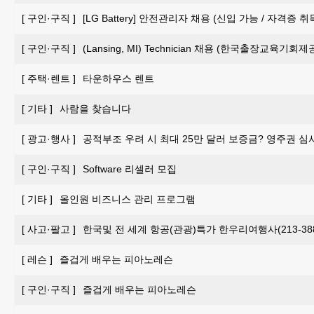
[
구인·구직
]
[LG Battery] 안전관리자 채용 (신입 가능 / 자격증 
[
구인·구직
]
(Lansing, MI) Technician 채용 (한국출장교육기회제
[
주택·렌트
]
타운하우스 렌트
[
기타
]
사람을 찾습니다
[
광고·행사
]
공적부조 우려 시 최대 25만 달러 보증금? 영주권 심
[
구인·구직
]
Software 리셀러 모집
[
기타
]
올인원 비즈니스 관리 프로그램
[
사고·팔고
]
한국및 전 세계 항공(관광)특가 한우리여행사(213-388-
[
레슨
]
즐겁게 배우는 피아노레슨
[
구인·구직
]
즐겁게 배우는 피아노레슨