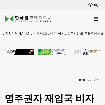
login
#
정치
#
경제
#
사회
#
사건/사고
#
이민·비자
#
교육
#
생활·문화
#
라이프
구인/구직
home
영주권자 재입국 비자