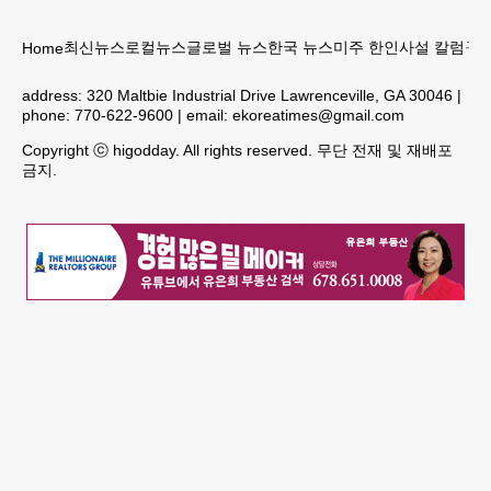
최신뉴스
로컬뉴스
글로벌 뉴스
한국 뉴스
미주 한인
사설 칼럼
구인
Home
address:
320 Maltbie Industrial Drive Lawrenceville, GA 30046
|
phone:
770-622-9600
| email:
ekoreatimes@gmail.com
Copyright ⓒ higodday. All rights reserved. 무단 전재 및 재배포
금지.