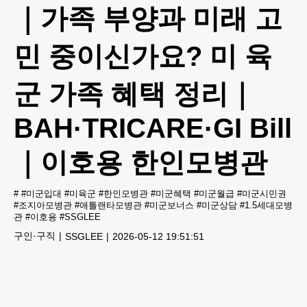
｜가족 부양과 미래 고
민 중이신가요? 미 육
군 가족 혜택 정리｜
BAH·TRICARE·GI Bill
｜이호용 한인모병관
#
#미군입대 #미육군 #한인모병관 #미군혜택 #미군월급 #미군시민권
#조지아모병관 #애틀랜타모병관 #미군보너스 #미군상담 #1.5세대모병
관 #이호용 #SSGLEE
구인·구직
SSGLEE
2026-05-12 19:51:51