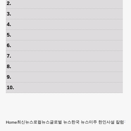
2
.
3
.
4
.
5
.
6
.
7
.
8
.
9
.
10
.
최신뉴스
로컬뉴스
글로벌 뉴스
한국 뉴스
미주 한인
사설 칼럼
구인
Home