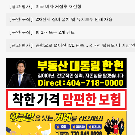
[
광고·행사
]
미국 비자 거절후 재신청
[
구인·구직
]
2차전지 장비 설치 및 유지보수 인재 채용
[
구인·구직
]
방 1개 또는 2개 렌트
[
광고·행사
]
공항으로 넓어진 ICE 단속…국내선 탑승도 더 이상 