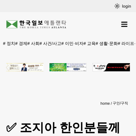
login
#
정치
#
경제
#
사회
#
사건/사고
#
이민·비자
#
교육
#
생활·문화
#
라이프
구인/구직
home
✅ 조지아 한인분들께