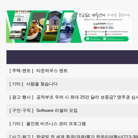
[
주택·렌트
]
타운하우스 렌트
[
기타
]
사람을 찾습니다
[
광고·행사
]
공적부조 우려 시 최대 25만 달러 보증금? 영주권 심
[
구인·구직
]
Software 리셀러 모집
[
기타
]
올인원 비즈니스 관리 프로그램
[
사고·팔고
]
한국및 전 세계 항공(관광)특가 한우리여행사(213-388-