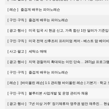
[
레슨
]
즐겁게 배우는 피아노레슨
[
구인·구직
]
즐겁게 배우는 피아노레슨
[
광고·행사
]
미국 입국 시 현금 신고, 가족 합산 1만 달러가 기준입
[
구인·구직
]
미국 전역 산후조리 프리미엄 케어 - 베스트 맘 베이비 
[
사고·팔고
]
세탁소 매매
[
광고·행사
]
지역 경찰까지 확대되는 이민 단속… 287(g) 프로그
[
구인·구직
]
즐겁게 배우는 피아노레슨
[
레슨
]
[바이올린 레슨] 1:1 관리형 바이올린 레슨 | 기본기 · 학교
[
구인·구직
]
블루리본 사업개발 및 운영 관리자 채용
[
광고·행사
]
‘7년 이상 거주’ 장기체류자 영주권 법안 재추진… 현