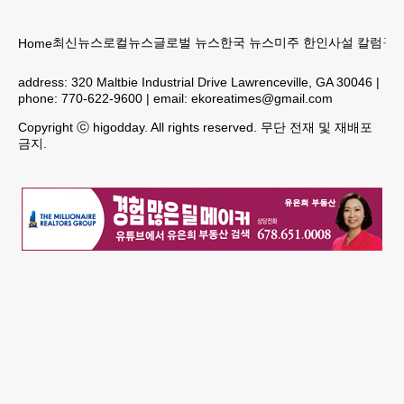
최신뉴스
로컬뉴스
글로벌 뉴스
한국 뉴스
미주 한인
사설 칼럼
구인
Home
address:
320 Maltbie Industrial Drive Lawrenceville, GA 30046
|
phone:
770-622-9600
| email:
ekoreatimes@gmail.com
Copyright ⓒ higodday. All rights reserved. 무단 전재 및 재배포
금지.