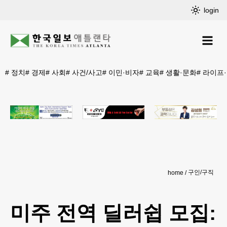
login
#
정치
#
경제
#
사회
#
사건/사고
#
이민·비자
#
교육
#
생활·문화
#
라이프
구인/구직
home
미주 전역 딜러쉽 모집: