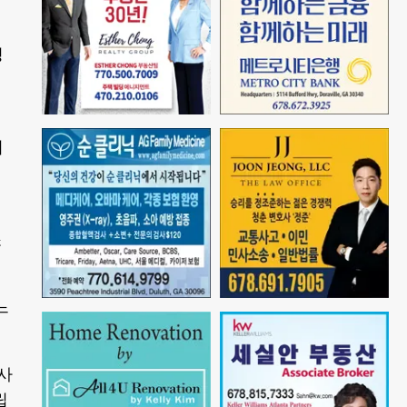
성
이
소
느
사
립