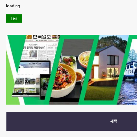
loading...
List
제목