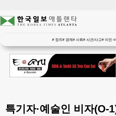
#
정치
#
경제
#
사회
#
사건/사고
#
이민·
특기자·예술인 비자(O-1