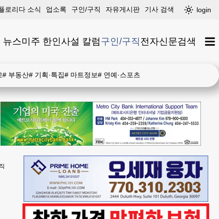
플로리다 소식
업소록
구인/구직
자유게시판
기사 검색
login
 뉴스
미주 한인
사설 칼럼
구인/구직
전자신문
검색
고
#
부동산
#
기획·특집
#
마트정보
#
연예·스포츠
직