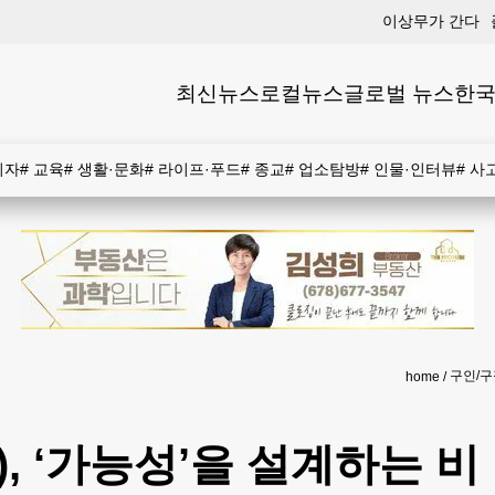
이상무가 간다
최신뉴스
로컬뉴스
글로벌 뉴스
한국
비자
#
교육
#
생활·문화
#
라이프·푸드
#
종교
#
업소탐방
#
인물·인터뷰
#
사
구인/구
home
), ‘가능성’을 설계하는 비