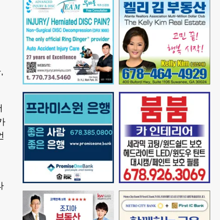
,
서
카
언
라