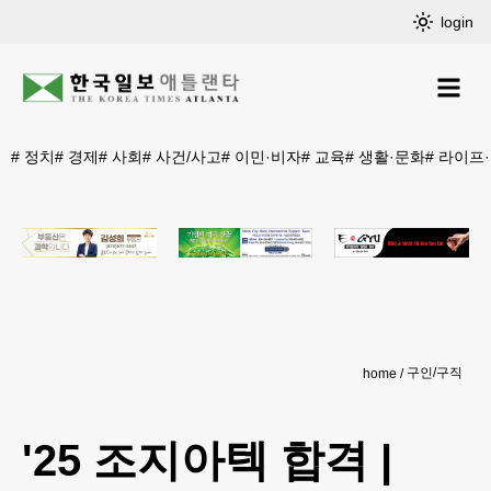
login
#
정치
#
경제
#
사회
#
사건/사고
#
이민·비자
#
교육
#
생활·문화
#
라이프
구인/구직
home
'25 조지아텍 합격 |