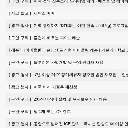
[
구인·구직
]
미국 전역 산후조리 프리미엄 케어 - 베스트 맘 베이비 
[
사고·팔고
]
세탁소 매매
[
광고·행사
]
지역 경찰까지 확대되는 이민 단속… 287(g) 프로그
[
구인·구직
]
즐겁게 배우는 피아노레슨
[
레슨
]
[바이올린 레슨] 1:1 관리형 바이올린 레슨 | 기본기 · 학교
[
구인·구직
]
블루리본 사업개발 및 운영 관리자 채용
[
광고·행사
]
‘7년 이상 거주’ 장기체류자 영주권 법안 재추진… 현
[
광고·행사
]
미국 비자 거절후 재신청
[
구인·구직
]
2차전지 장비 설치 및 유지보수 인재 채용
[
구인·구직
]
방 1개 또는 2개 렌트
[
광고·행사
]
공항으로 넓어진 ICE 단속…국내선 탑승도 더 이상 