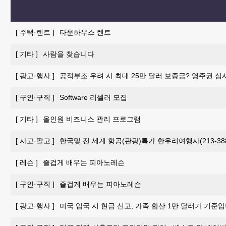
[
주택·렌트
]
타운하우스 렌트
[
기타
]
사람을 찾습니다
[
광고·행사
]
공적부조 우려 시 최대 25만 달러 보증금? 영주권 심
[
구인·구직
]
Software 리셀러 모집
[
기타
]
올인원 비즈니스 관리 프로그램
[
사고·팔고
]
한국및 전 세계 항공(관광)특가 한우리여행사(213-388-
[
레슨
]
즐겁게 배우는 피아노레슨
[
구인·구직
]
즐겁게 배우는 피아노레슨
[
광고·행사
]
미국 입국 시 현금 신고, 가족 합산 1만 달러가 기준입