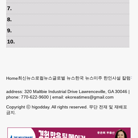
7
.
8
.
9
.
10
.
최신뉴스
로컬뉴스
글로벌 뉴스
한국 뉴스
미주 한인
사설 칼럼
구인
Home
address:
320 Maltbie Industrial Drive Lawrenceville, GA 30046
|
phone:
770-622-9600
| email:
ekoreatimes@gmail.com
Copyright ⓒ higodday. All rights reserved. 무단 전재 및 재배포
금지.