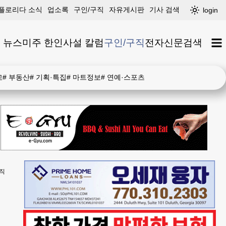
플로리다 소식
업소록
구인/구직
자유게시판
기사 검색
login
 뉴스
미주 한인
사설 칼럼
구인/구직
전자신문
검색
고
#
부동산
#
기획·특집
#
마트정보
#
연예·스포츠
직