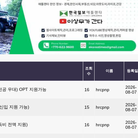
조회
이름
등록일
수
2026-
( 컴싸 전공 우대) OPT 지원가능
16
hrcpnp
08-07
2026-
MI (신입 지원 가능)
15
hrcpnp
08-07
2026-
취득비 전액 지원)
16
hrcpnp
08-07