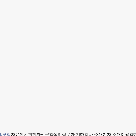
/구직
자유게시판
전자신문
검색
이상무가 간다
회사 소개
기자 소개
이용약