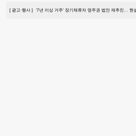
[
광고·행사
]
‘7년 이상 거주’ 장기체류자 영주권 법안 재추진… 현