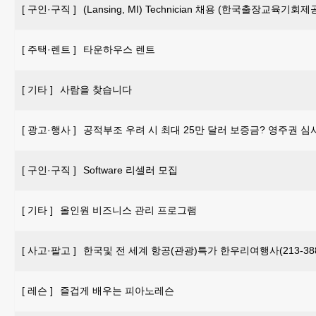
[
구인·구직
]
(Lansing, MI) Technician 채용 (한국출장교육기회제
[
주택·렌트
]
타운하우스 렌트
[
기타
]
사람을 찾습니다
[
광고·행사
]
공적부조 우려 시 최대 25만 달러 보증금? 영주권 심
[
구인·구직
]
Software 리셀러 모집
[
기타
]
올인원 비즈니스 관리 프로그램
[
사고·팔고
]
한국및 전 세계 항공(관광)특가 한우리여행사(213-388-
[
레슨
]
즐겁게 배우는 피아노레슨