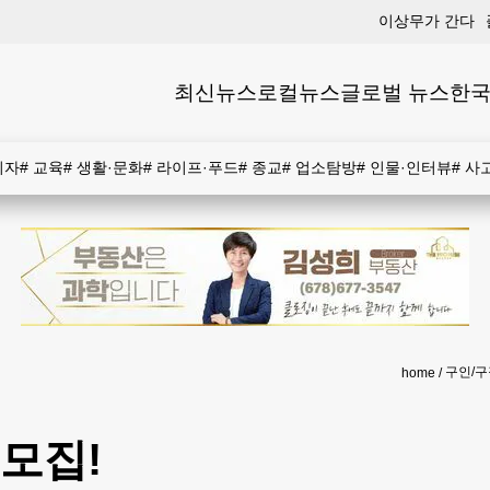
이상무가 간다
최신뉴스
로컬뉴스
글로벌 뉴스
한국
비자
#
교육
#
생활·문화
#
라이프·푸드
#
종교
#
업소탐방
#
인물·인터뷰
#
사
구인/구
home
 모집!