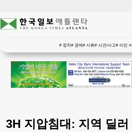
#
정치
#
경제
#
사회
#
사건/사고
#
이민·
3H 지압침대: 지역 딜러