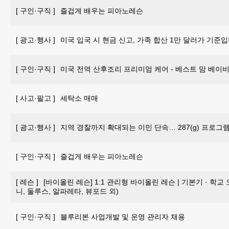
[
구인·구직
]
즐겁게 배우는 피아노레슨
[
광고·행사
]
미국 입국 시 현금 신고, 가족 합산 1만 달러가 기준입
[
구인·구직
]
미국 전역 산후조리 프리미엄 케어 - 베스트 맘 베이비 
[
사고·팔고
]
세탁소 매매
[
광고·행사
]
지역 경찰까지 확대되는 이민 단속… 287(g) 프로그
[
구인·구직
]
즐겁게 배우는 피아노레슨
[
레슨
]
[바이올린 레슨] 1:1 관리형 바이올린 레슨 | 기본기 · 학교
니, 둘루스, 알파레타, 뷰포드 외)
[
구인·구직
]
블루리본 사업개발 및 운영 관리자 채용