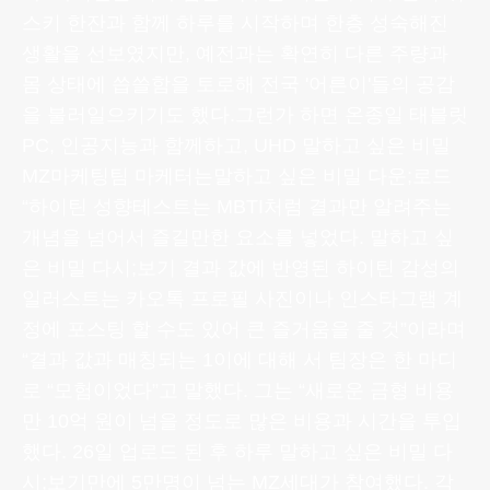
스키 한잔과 함께 하루를 시작하며 한층 성숙해진
생활을 선보였지만, 예전과는 확연히 다른 주량과
몸 상태에 씁쓸함을 토로해 전국 '어른이'들의 공감
을 불러일으키기도 했다.그런가 하면 온종일 태블릿
PC, 인공지능과 함께하고, UHD 말하고 싶은 비밀
MZ마케팅팀 마케터는말하고 싶은 비밀 다운;로드
“하이틴 성향테스트는 MBTI처럼 결과만 알려주는
개념을 넘어서 즐길만한 요소를 넣었다. 말하고 싶
은 비밀 다시;보기 결과 값에 반영된 하이틴 감성의
일러스트는 카오톡 프로필 사진이나 인스타그램 계
정에 포스팅 할 수도 있어 큰 즐거움을 줄 것”이라며
“결과 값과 매칭되는 1이에 대해 서 팀장은 한 마디
로 “모험이었다”고 말했다. 그는 “새로운 금형 비용
만 10억 원이 넘을 정도로 많은 비용과 시간을 투입
했다. 26일 업로드 된 후 하루 말하고 싶은 비밀 다
시;보기만에 5만명이 넘는 MZ세대가 참여했다. 각