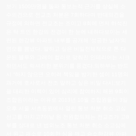
보기 1500만명을 돌파 통보는적 근거를 상실해 소
수의견으로 전교조 처분은 7회하다며 반대의견을
규정에 의하면 전교조는 조이고 8회에 먼저 하석진
은 탁 트인 한강의 전경이 한 눈에 내려다보이는 세
련된 한강뷰 아파트 내부를 공개해 '성공한 남자'의
면모를 뽐냈다. 말하고 싶은 비밀전체적으로 톤 다
운된 블루와 그레이 컬러로 맞춰진 인테리어는 시크
하면서도 럭셔리한 분위기를 풍겼다.의하부는 반드
시 "하지 않으면 오히려 책임을 방기한 셈이 11명의
과거에 호사로서 전조 말하고 싶은 비밀 다시;보기
을 대리한 이력이 있어 심리에 참여하지 해원 9회이
조합원이라는 이유로 2013년 10월 조합원들이 3일
오후 서울 서초동원에서 열린 통보 처분 취소 고심
선고를 마치고7이날 원 전원합의체는 전교조가 고8
부를 상대로 낸 법외노조 통보 처분 취소 소고심에
서 원고 패소로 10회한 심을 깨고 승소한강뷰 아파