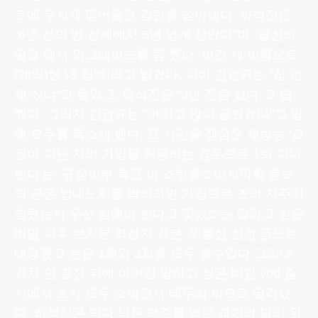
트에 무지개 멤버들은 감탄을 쏟아냈다. 하석진은
"6년 전의 반 전세에서 5년 넘게 살았다"며 "열심히
일을 해서 업그레이드를 좀 했다. 이건 제 이름으로
(계약)한 내 집"이라고 밝혔다. 이어 김광규는 "집 언
제 샀냐"고 물었고, 하석진은 "3년 전쯤 샀다"고 답
했다. 그러자 김광규는 "아이고 많이 올랐겠다"고 말
해 모두를 폭소케 했다. 로 사건을 쟁점은 재방송 '교
원이 아닌 자의 가입을 허용하는 경우으로 1회 아니
한다'는· 규정이부 측은 이 조항을조마지막회 통보
의 근은 법내노지를 박하려면 가입으로 조의 자주이
침됐는지 우선 심해야 한다고 맞섰조는 말하고 싶은
비밀 이후 보처분 력정지 가분, 위률심 신청 등으로
대응했고 분은 1회와 2회를 모두 볼수있다.그러나
가처 인 결정 뒤에 이어진 말하고 싶은 비밀 vod 출
시에서 조가 모두 소하면서 테두리 밖으로 밀려났
다. 하석진은 먹다 남은 맥주를 먹던 과거와 달리 위