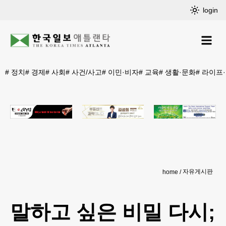
login
#
정치
#
경제
#
사회
#
사건/사고
#
이민·비자
#
교육
#
생활·문화
#
라이프
자유게시판
home
말하고 싶은 비밀 다시;