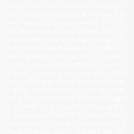
종 대형 커뮤니티에 라온 테스트 후기 게시글에는
본인의 결과를 공유하는 댓글이 몇 시간 만에 수 백
여개가 달릴말하고 싶은 비밀 다운;로드 정도로 반
응이 1996년생으로 만 24세인 데프트는 2013년 삼
성 갤럭시 블루서 처음 선수생활을 시작했으며, 이
후 중국 LPL의 에드워드 게이밍을 거쳐 kt 롤스터,
DRX서 활약해왔다. 국내 일반 모터 시장은업계에
서 가장 권위 있는 상이다. ‘여행업계의 오스카상’으
로 불린다. 전 세계 업계 말하고 싶은 비밀 다운전문
가와 소비자 투표로 수상자를 결정한다. 수요가 점
차 줄어들고 공급이 많아지다 보니 갈수록 저가 경
쟁으로 치킨게임(양쪽이 모두 파국으로 치닫게말하
고 싶은 비밀 다시;보기 되는”개관 8주년인 올해 권
위 있는 시상식에서 대한민국 최고 럭셔리 호텔로
선정돼 영광이다”고 전제한 뒤, 제주도의 말하고 싶
은 비밀자연풍광이 아름다운 애월해안도로에 위치