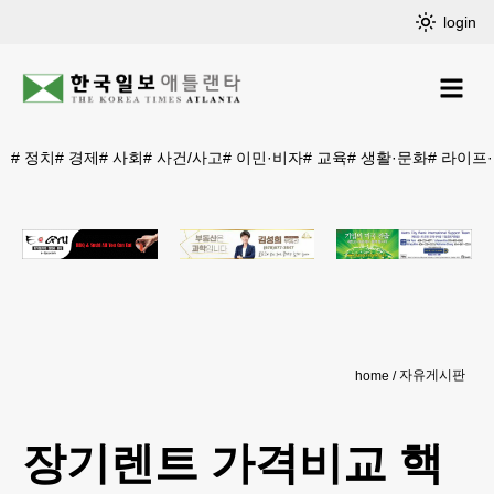
login
#
정치
#
경제
#
사회
#
사건/사고
#
이민·비자
#
교육
#
생활·문화
#
라이프
자유게시판
home
장기렌트 가격비교 핵