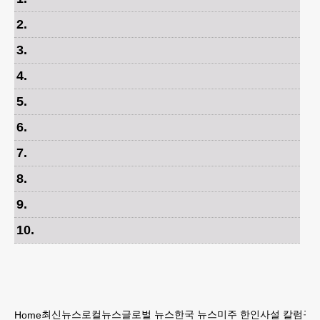
2
.
3
.
4
.
5
.
6
.
7
.
8
.
9
.
10
.
최신뉴스
로컬뉴스
글로벌 뉴스
한국 뉴스
미주 한인
사설 칼럼
구인
Home