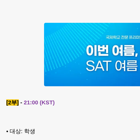
[2부]
-
21:00 (KST)
• 대상: 학생