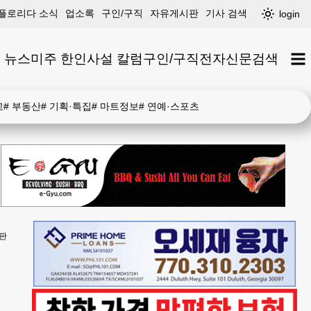
플로리다 소식
업소록
구인/구직
자유게시판
기사 검색
login
 뉴스
미주 한인
사설 칼럼
구인/구직
전자신문
검색
고
#
부동산
#
기획·특집
#
마트정보
#
연예·스포츠
판