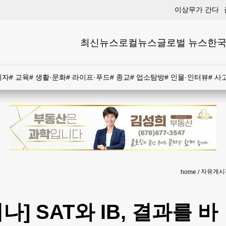
이상무가 간다
최신뉴스
로컬뉴스
글로벌 뉴스
한국
비자
#
교육
#
생활·문화
#
라이프·푸드
#
종교
#
업소탐방
#
인물·인터뷰
#
사
자유게시
home
] SAT와 IB, 결과를 바