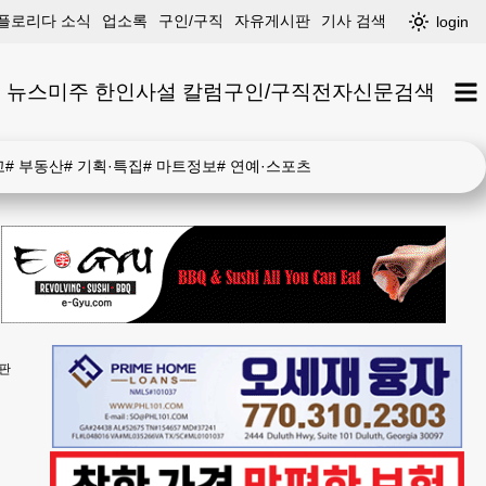
플로리다 소식
업소록
구인/구직
자유게시판
기사 검색
login
 뉴스
미주 한인
사설 칼럼
구인/구직
전자신문
검색
고
#
부동산
#
기획·특집
#
마트정보
#
연예·스포츠
판