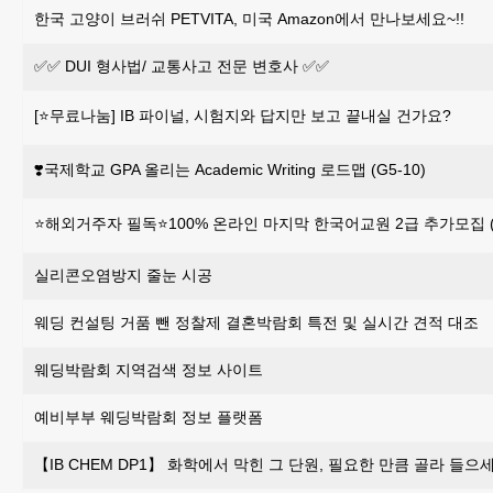
한국 고양이 브러쉬 PETVITA, 미국 Amazon에서 만나보세요~!!
✅✅ DUI 형사법/ 교통사고 전문 변호사 ✅✅
[⭐무료나눔] IB 파이널, 시험지와 답지만 보고 끝내실 건가요?
❣️국제학교 GPA 올리는 Academic Writing 로드맵 (G5-10)
⭐해외거주자 필독⭐100% 온라인 마지막 한국어교원 2급 추가모집 (~
실리콘오염방지 줄눈 시공
웨딩 컨설팅 거품 뺀 정찰제 결혼박람회 특전 및 실시간 견적 대조
웨딩박람회 지역검색 정보 사이트
예비부부 웨딩박람회 정보 플랫폼
【IB CHEM DP1】 화학에서 막힌 그 단원, 필요한 만큼 골라 들으세