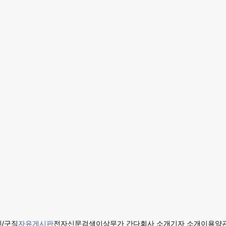
/구직
자유게시판
전자신문
검색
이상무가 간다
회사 소개
기자 소개
이용약