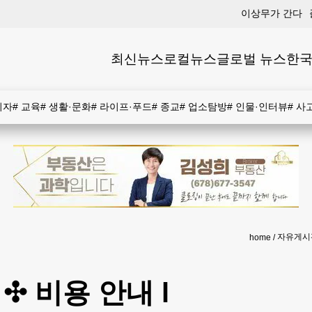
이상무가 간다
최신뉴스
로컬뉴스
글로벌 뉴스
한국
비자
#
교육
#
생활·문화
#
라이프·푸드
#
종교
#
업소탐방
#
인물·인터뷰
#
사
자유게시
home
 비용 안내 l