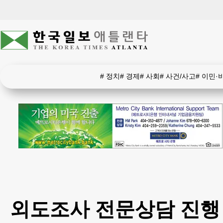
#
정치
#
경제
#
사회
#
사건/사고
#
이민·
외도조사 전문상담 진행 ✣