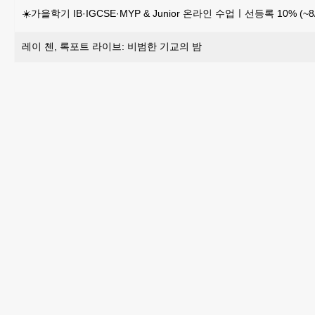
☀️가을학기 IB·IGCSE·MYP & Junior 온라인 수업ㅣ선등록 10% (~8/
레이 첸, 록포트 라이브: 비범한 기교의 밤