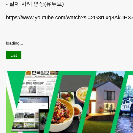
- 실제 사례 영상(유튜브)
https://www.youtube.com/watch?si=2G3rLxq8Ak-IHX
loading...
List