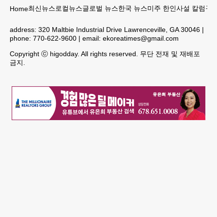
최신뉴스
로컬뉴스
글로벌 뉴스
한국 뉴스
미주 한인
사설 칼럼
구인
Home
address:
320 Maltbie Industrial Drive Lawrenceville, GA 30046
|
phone:
770-622-9600
| email:
ekoreatimes@gmail.com
Copyright ⓒ higodday. All rights reserved. 무단 전재 및 재배포
금지.