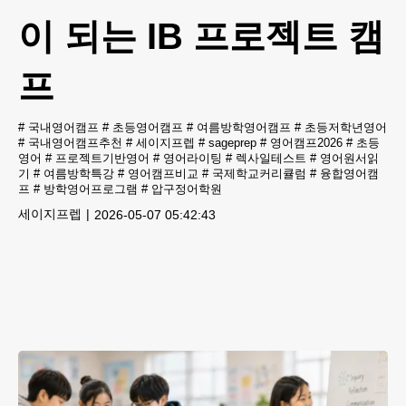
이 되는 IB 프로젝트 캠
프
#
국내영어캠프
#
초등영어캠프
#
여름방학영어캠프
#
초등저학년영어
#
국내영어캠프추천
#
세이지프렙
#
sageprep
#
영어캠프2026
#
초등
영어
#
프로젝트기반영어
#
영어라이팅
#
렉사일테스트
#
영어원서읽
기
#
여름방학특강
#
영어캠프비교
#
국제학교커리큘럼
#
융합영어캠
프
#
방학영어프로그램
#
압구정어학원
세이지프렙
2026-05-07 05:42:43