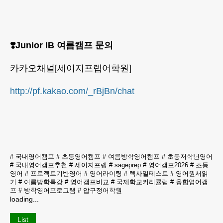
❣️Junior IB 여름캠프 문의
카카오채널[세이지프렙어학원]
http://pf.kakao.com/_rBjBn/chat
#
국내영어캠프
#
초등영어캠프
#
여름방학영어캠프
#
초등저학년영어
#
국내영어캠프추천
#
세이지프렙
#
sageprep
#
영어캠프2026
#
초등
영어
#
프로젝트기반영어
#
영어라이팅
#
렉사일테스트
#
영어원서읽
기
#
여름방학특강
#
영어캠프비교
#
국제학교커리큘럼
#
융합영어캠
프
#
방학영어프로그램
#
압구정어학원
loading...
List