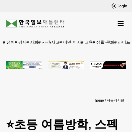
login
#
정치
#
경제
#
사회
#
사건/사고
#
이민·비자
#
교육
#
생활·문화
#
라이프
자유게시판
home
⭐️초등 여름방학, 스펙