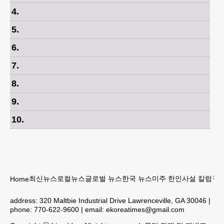
4
.
5
.
6
.
7
.
8
.
9
.
10
.
최신뉴스
로컬뉴스
글로벌 뉴스
한국 뉴스
미주 한인
사설 칼럼
구인
Home
address:
320 Maltbie Industrial Drive Lawrenceville, GA 30046
|
phone:
770-622-9600
| email:
ekoreatimes@gmail.com