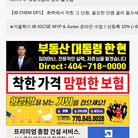
【IB CHEM DP1】 화학에서 막힌 그 단원, 필요한 만큼 골라 들으세
☀️가을학기 IB·IGCSE·MYP & Junior 온라인 수업ㅣ선등록 10% (~8/