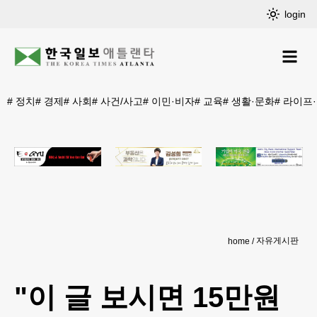
login
#
정치
#
경제
#
사회
#
사건/사고
#
이민·비자
#
교육
#
생활·문화
#
라이프
자유게시판
home
"이 글 보시면 15만원