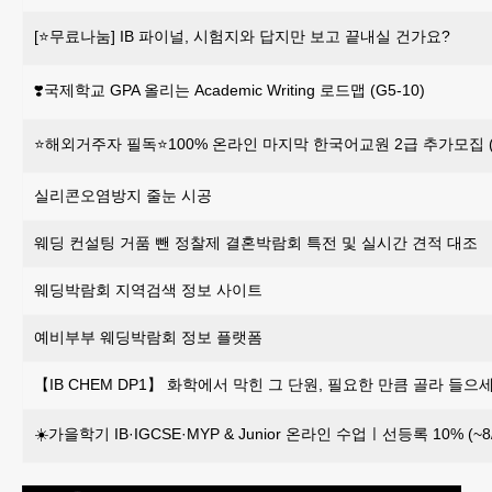
[⭐무료나눔] IB 파이널, 시험지와 답지만 보고 끝내실 건가요?
❣️국제학교 GPA 올리는 Academic Writing 로드맵 (G5-10)
⭐해외거주자 필독⭐100% 온라인 마지막 한국어교원 2급 추가모집 (~
실리콘오염방지 줄눈 시공
웨딩 컨설팅 거품 뺀 정찰제 결혼박람회 특전 및 실시간 견적 대조
웨딩박람회 지역검색 정보 사이트
예비부부 웨딩박람회 정보 플랫폼
【IB CHEM DP1】 화학에서 막힌 그 단원, 필요한 만큼 골라 들으세
☀️가을학기 IB·IGCSE·MYP & Junior 온라인 수업ㅣ선등록 10% (~8/