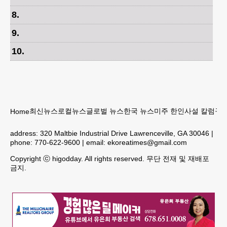
8
.
9
.
10
.
최신뉴스
로컬뉴스
글로벌 뉴스
한국 뉴스
미주 한인
사설 칼럼
구인
Home
address:
320 Maltbie Industrial Drive Lawrenceville, GA 30046
|
phone:
770-622-9600
| email:
ekoreatimes@gmail.com
Copyright ⓒ higodday. All rights reserved. 무단 전재 및 재배포
금지.