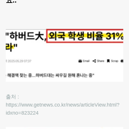
요.."
출처 :
https://www.getnews.co.kr/news/articleView.html?
idxno=823224