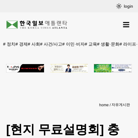
login
#
정치
#
경제
#
사회
#
사건/사고
#
이민·비자
#
교육
#
생활·문화
#
라이프
자유게시판
home
[현지 무료설명회] 충