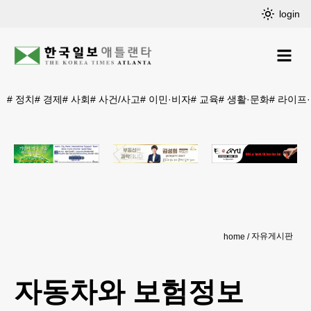
login
#
정치
#
경제
#
사회
#
사건/사고
#
이민·비자
#
교육
#
생활·문화
#
라이프
자유게시판
home
자동차와 보험정보