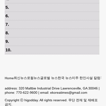
5
.
6
.
7
.
8
.
9
.
10
.
최신뉴스
로컬뉴스
글로벌 뉴스
한국 뉴스
미주 한인
사설 칼럼
구인
Home
address:
320 Maltbie Industrial Drive Lawrenceville, GA 30046
|
phone:
770-622-9600
| email:
ekoreatimes@gmail.com
Copyright ⓒ higodday. All rights reserved. 무단 전재 및 재배포
금지.