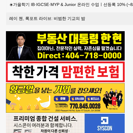
☀️가을학기 IB·IGCSE·MYP & Junior 온라인 수업ㅣ선등록 10% (~8/
레이 첸, 록포트 라이브: 비범한 기교의 밤