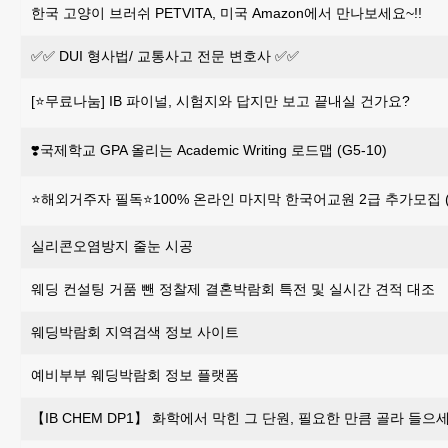
한국 고양이 브러쉬 PETVITA, 미국 Amazon에서 만나보세요~!!
✅✅ DUI 형사법/ 교통사고 전문 변호사 ✅✅
[⭐무료나눔] IB 파이널, 시험지와 답지만 보고 끝내실 건가요?
❣️국제학교 GPA 올리는 Academic Writing 로드맵 (G5-10)
⭐해외거주자 필독⭐100% 온라인 마지막 한국어교원 2급 추가모집 (~
실리콘오염방지 줄눈 시공
웨딩 컨설팅 거품 뺀 정찰제 결혼박람회 특전 및 실시간 견적 대조
웨딩박람회 지역검색 정보 사이트
예비부부 웨딩박람회 정보 플랫폼
【IB CHEM DP1】 화학에서 막힌 그 단원, 필요한 만큼 골라 들으세