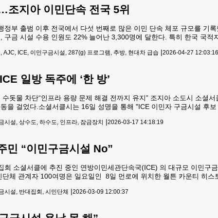
명…조지아 이민단속 전국 5위
행정부 출범 이후 전국에서 다섯 번째로 많은 이민 단속 체포 규모를 기록했
, 구금 시설 수용 인원도 22% 늘어난 3,300명에 달한다. 특히 한국 
여파로 분석된다. 지방정부의 287(g) 프로그램 가입 의무화가 주요 요인
|
 AJC, ICE, 이민구금시설, 287(g) 프로그램, 추방, 현대차 급습
2026-04-27 12:03:1
CE 일방 독주에 ‘한 방’
 수돗물 차단“인프라 용량 문제 해결 전까지 유지” 조지아 소도시 소셜서
동을 걸었다.소셜서클시는 16일 성명을 통해 "ICE 이민자 구금시설 후보
니저는 별도 발표를 통해 “해당 시설 수도 계량기에 잠금 조치를 시행했다
|
구금시설, 상수도, 하수도, 인프라, 잠금장치
2026-03-17 14:18:19
을 내놓기 전까지는 잠금 조치를 풀 계획이 없다”
주민 “이민구금시설 No”
집회 소셜서클에 추진 중인 연방이민세관단속국(ICE) 의 대규모 이민구
민단체 관계자 100여명은 일요일인 8일 먼로에 위치한 월튼 카운티 히
회 참가자들은 “구금시설은 이곳에 필요없다”는 구호를 외치며 반대 의
|
구금시설, 반대집회, 시민단체
2026-03-09 12:00:37
를 비난하는 내용이 담긴 팻말도 다수 등장했다.집회를 주최