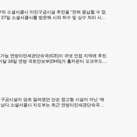
부의 소셜서클시 이민구금시설 추진을 “전혀 용납할 수 없
27일 소셜서클시를 방문해 시의 하수 및 상수 처리 시설
방문은 최대 1만명을 수용할 수 있는 ICE 이민구금시설
 가능 연방이민세관단속국(ICE)이 귀넷 인접 지역에 추진
 이달 18일 연방 국토안보부(DHS)가 홀카운티 오크우드에
민자 구금센터로 활용한다는 계획이다. 또 ICE 내부문건에
 구금시설이 당초 알려졌던 단순 창고형 시설이 아닌 ‘메
드러났다.소셜서클시 지도부는 최근 연방이민세관단속국
이 과정에서 시가 ICE로부터 입수한 이민자 구금시설 재배