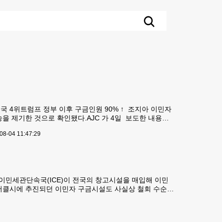
 4위트럼프 정부 이후 구금인원 90% ↑ 조지아 이민자
 제기한 것으로 확인됐다.AJC 가 4일 보도한 내용에
지부, 프로젝트 사우스 등은 지난달 17일 정보공개법에 따
08-04 11:47:29
연방이민세관단속국(ICE)이 전국의 창고시설을 매입해 이민
서클시에 추진되던 이민자 구금시설도 사실상 철회 수순에
역에 총 10억 7,400만달러를 투입해 매입한 창고시설 중