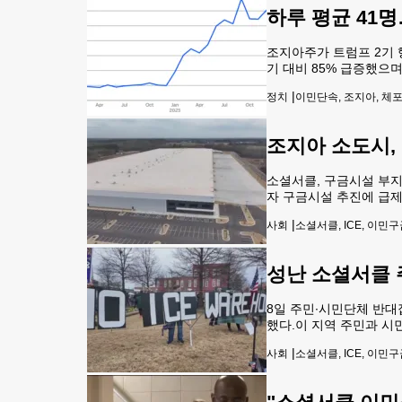
하루 평균 41
조지아주가 트럼프 2기 
기 대비 85% 급증했으며
메타플랜트 급습 사태의 
|
정치
이민단속, 조지아, 체포,
조지아 소도시, I
소셜서클, 구금시설 부지
자 구금시설 추진에 급제
혔다.에릭 테일리 시 매
|
사회
소셜서클, ICE, 이민
초과하지 않은 공급 방안
성난 소셜서클 
8일 주민∙시민단체 반대
했다.이 지역 주민과 시
계획 철회를 요구했다.집
|
사회
소셜서클, ICE, 이민
반대 뿐만 아니라 ICE