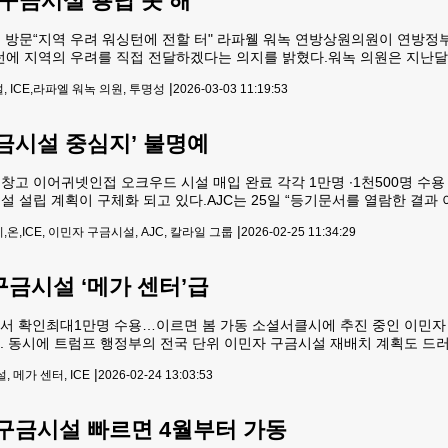
구금시설 용납 못 해”
 방문“지역 우려 워싱턴에 전할 터" 라파웰 워녹 연방상원의원이 연방정
턴에 지역의 우려를 직접 전달하겠다는 의지를 밝혔다.워녹 의원은 지난달 
방이민세관단속국(ICE) 이민구금시설 부지를 점검했다.워녹 의원의 이번 
|
 ICE,라파엘 워녹 의원, 투명성
2026-03-03 11:19:53
지역사회 우려와 반대가 확산되는 가운데 이뤄졌다.이날
금시설 중심지’ 불명예
창고 이어귀넷인접 오크우드 시설 매입 완료 각각 1만명 ∙1천500명 수용
설 설립 계획이 구체화 되고 있다.AJC는 25일 “등기문서를 열람한 결과
6,800만달러에 매입 완료했다”고 보도했다.국토안보부는 해당 시설을 이
|
,ICE, 이민자 구금시설, AJC, 칼라일 그룹
2026-02-25 11:34:29
 1,500명이 수용될 것으로 알려졌다
금시설 ‘메가 센터’급
과정서 확인최대1만명 수용…이르면 봄 가동 소셜서클시에 추진 중인 이민자
다. 동시에 트럼프 행정부의 전국 단위 이민자 구금시설 재배치 계획도 
나 시에 추진 중인 이민자 구금 시설에 대해 논의를 가졌다고 23일 밝혔다.
|
 메가 센터, ICE
2026-02-24 13:03:53
 약 383억달러를 투입해 전국 300여곳에 달하는 구금
구금시설 빠르면 4월부터 가동