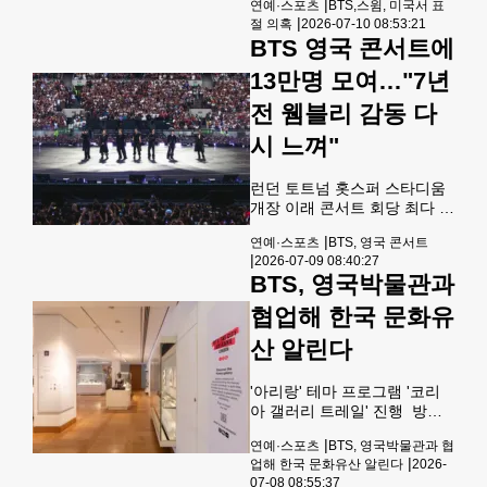
|
연예·스포츠
BTS,스윔, 미국서 표
넘보고 있다. ◇ K팝 음반
포함 안돼…빅히트 뮤직 "독립
|
절 의혹
2026-07-10 08:53:21
적 창작물" 반박 그룹 방탄소
BTS 영국 콘서트에
년단[빅히트 뮤직 제공. 재판매
및 DB 금지] 방탄소년단(BTS)
13만명 모여…"7년
5집 '아리랑'의 타이틀곡 '스
윔'(SWIM)이 미국 무명 작곡
전 웸블리 감동 다
가들의 곡을 표절했다는 주장
시 느껴"
이 나왔다. 소속사 빅히트 뮤직
은 "일방적 주장일 뿐"이라고
부인하며 강경 대응을 예고했
런던 토트넘 홋스퍼 스타디움
다.빌보드는 9일 스티브 쿠퍼,
개장 이래 콘서트 회당 최다 기
존 샌들러, 그레이린 존슨 등
록 그룹 방탄소년단(BTS) 영
|
연예·스포츠
BTS, 영국 콘서트
작곡가 3명이 BTS의 '스윔'과
국 런던 콘서트[빅히트뮤직 제
|
2026-07-09 08:40:27
자신들의 동명 데모곡에 상당
공. 재판매 및 DB 금지] 그룹
BTS, 영국박물관과
한
방탄소년단(BTS)이 지난 6∼7
일(이하 현지시간) 영국 런던
협업해 한국 문화유
토트넘 홋스퍼 스타디움에서
월드투어 '아리랑'(ARIRANG)
산 알린다
을 열고 양일간 약 13만명의
관객을 만났다고 소속사 빅히
'아리랑' 테마 프로그램 '코리
트뮤직이 9일 밝혔다.공연을
아 갤러리 트레일' 진행 방탄
주관한 라이브네이션에 따르
소년단, 영국박물관 협업 '코리
면 회당 약 6만5천명에 달하는
|
연예·스포츠
BTS, 영국박물관과 협
아 갤러리 트레일'[하이브 제
이번 관객 수는 지난 2019년 4
|
업해 한국 문화유산 알린다
2026-
공. 재판매 및 DB 금지] 그룹
월 토트넘 홋스퍼 스타디움이
07-08 08:55:37