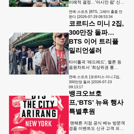
년단 소속사 하이브를 비롯한
이례적 결정…'아시안 팝' 신설
주요 K팝 기획사들은 출품 기
비판 차원인 듯그룹 방탄소년
|
연예·스포츠
BTS, 그래미 출품 안
간이 아직 남아있는 만큼 조심
단(BTS)[빅히트뮤직 제공. 재
|
한다
2026-07-29 08:53:34
스러운 입장을 내놨다
판매 및 DB 금지] 그룹 방탄소
코르티스 미니 2집,
년단(BTS)이 내년 2월 열리는
제69회 '그래미 어워즈'에 음악
300만장 돌파…
을 출품하지 않는다고 29일 전
격 발표했다.방탄소년단은 이
BTS 이어 트리플
날 오후 사회관계망서비스
밀리언셀러
(SNS)를 통해 "저희는 올해 그
래미에 출품하지 않기로 했
다"고 밝혔다.이들은 "음악이
타이틀곡 '레드레드', 멜론 등
지역이나 언어로 구분되기보
음원차트서 '최상위권 롱
다 음악 그 자체로 들리고 사랑
런' 그룹 코르티스[빅히트 뮤
|
연예·스포츠
코르티스 미니 2집,
받을 수 있기를 바란다"며 "늘
직 제공. 재판매 및 DB 금
|
300만장 돌파
2026-07-23
함께해 주는 '아미'(팬덤명)와
지] 그룹 코르티스의 미니 2집
09:13:17
모든 분께
'그린그린'(GREENGREEN)이
뱅크오브호
발매 11주 만에 판매량 300만
장을 돌파했다고 소속사 빅히
프,‘BTS’ 뉴욕 행사
트 뮤직이 23일 밝혔다.써클차
특별후원
트가 발표한 최신 주간 앨범 차
트(7월 12일∼18일)에 따르면
지난 5월 4일 발매한 코르티스
맨해튼 지점 공식 베뉴 방문객
의 '그린그린'은 누적 판매량
경품 이벤트도 신규 고객 프로
309만9천장을 기록했다.이로
모션 제공 뱅크오브호프(행