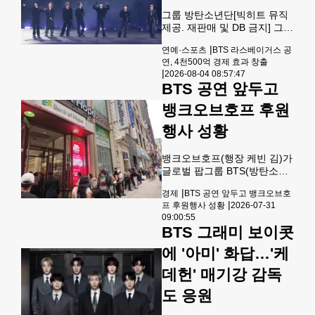
펠러 센터, 타임스스퀘어, 뉴욕
한국문화원 등 주요 랜드마크
그룹 방탄소년단[빅히트 뮤직
에서 진행됐다.록펠러 센터 전
제공. 재판매 및 DB 금지] 그룹
망대 '톱 오브 더 락'이 '더 시티
방탄소년단(BTS)이 북미 대륙
|
연예·스포츠
BTS 라스베이거스 공
아리랑' 테마로 꾸며졌고 현장
에서 경제적 파급 효과를 일으
연, 4천500억 경제 효과 창출
에는
키고 있다는 주요 외신의 분석
|
2026-08-04 08:57:47
이 나왔다고 빅히트 뮤직이 4
BTS 공연 앞두고
일 밝혔다.영국 일간 가디언은
최근 보도를 통해 "4년의 공백
뱅크오브호프 후원
을 깨고 월드투어를 재개한 방
행사 성황
탄소년단이 미국 현지에서 막
대한 경제적 호황을 이끌고 있
다"고 조명했다.가디언은 9월
뱅크오브호프(행장 케빈 김)가
까지 북미 7개 도시에서 16회
글로벌 팝그룹 BTS(방탄소년
에 걸쳐 열리는 방탄소년단의
단)의 오는 8월 1일과 2일 뉴
콘서트 일정에 주목했다. 신문
|
경제
BTS 공연 앞두고 뱅크오브호
욕 공원을 앞두고 BTS와 함께
은 이들이 5월 개최한 라스베
|
프 후원행사 성황
2026-07-31
진행중인 특별 후원 행사가 화
이거스 4회 연속 매진 공연의
09:00:55
제다. 30일 이번 후원행사의
BTS 그래미 보이콧
성과를 짚으며 "당시
공식 베뉴로 선정된 뱅크오브
호프 맨해튼 지점에 많은 팬들
에 '아미' 화답…'케
이 BTS 스탬프 카드를 받고 경
데헌' 매기강 감독
품에 응모하기 위해 길게 줄을
서있다. [뱅크오브호프 제공]
도 응원