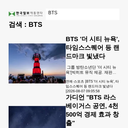
검색 :
BTS
BTS '더 시티 뉴욕',
타임스스퀘어 등 랜
드마크 빛냈다
그룹 방탄소년단 '더 시티 뉴
욕'[빅히트 뮤직 제공. 재판매
및 DB 금지] 그룹 방탄소년단
|
연예·스포츠
BTS '더 시티 뉴욕', 타
(BTS)의 오프라인 팬 이벤트
임스스퀘어 등 랜드마크 빛냈다
'BTS 더 시티 아리랑 - 뉴
|
2026-08-07 09:05:58
욕'(이하 '더 시티 뉴욕')이 미
가디언 "BTS 라스
국 뉴욕의 주요 랜드마크를 빛
냈다고 빅히트 뮤직이 7일 밝
베이거스 공연, 4천
혔다.지난 3일 마친 '더 시티
500억 경제 효과 창
뉴욕'은 이들의 콘서트가 열린
메트라이프 스타디움을 중심
출"
으로 그랜드 센트럴 터미널, 록