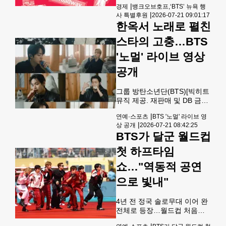
써 코르티스의 이번 앨범은 올
|
경제
뱅크오브호프,‘BTS’ 뉴욕 행
장 케빈 김)가 뉴욕시에서 개
해 국내에서 발매된 앨범 중 방
|
사 특별후원
2026-07-21 09:01:17
최되는 글로벌 그룹 BTS(방탄
탄소년단 정규 5집 '아리
한옥서 노래로 펼친
소년단)가 뉴욕에서 전개하는
랑'(ARI
행사 ‘BTS THE CITY
스타의 고충…BTS
ARIRANG NEW YORK’ 후원
의 일환으로, 지역사회와의 소
'노멀' 라이브 영상
통을 강화하고 고객들에게 의
공개
미 있고 기억에 남는 경험을 제
공하기 위한 특별한 프로그램
을 선보인다.케빈 김 행장은
그룹 방탄소년단(BTS)[빅히트
“이번 후원은 음악을 매개로
뮤직 제공. 재판매 및 DB 금
사람과 지역사회를 연결하는
지] 그룹 방탄소년단(BTS)이
|
연예·스포츠
BTS '노멀' 라이브 영
특별한 의미를 담고 있다”며
21일 0시 공식 유튜브 채널을
|
상 공개
2026-07-21 08:42:25
“이 행사가 보여주는 연결과
통해 정규 5집 수록곡 '노
BTS가 달군 월드컵
소통, 그리고 공동체 정신
멀'(NORMAL)의 라이브 영상
을 공개했다고 소속사 빅히트
첫 하프타임
뮤직이 밝혔다.이번 영상은 지
난 3월 공개된 타이틀곡 '스
쇼…"역동적 공연
윔'(SWIM) 라이브 영상과 마
으로 빛내"
찬가지로 고즈넉한 한옥 '선혜
원'에서 촬영됐다.빅히트뮤직
은 "미세한 숨소리까지 느껴지
4년 전 정국 솔로무대 이어 완
는 멤버들의 생생한 가창이 한
전체로 등장…월드컵 처음과
옥 내부 공간을 가득 채워 울림
끝을 K팝이 장식 19일 뉴저지
|