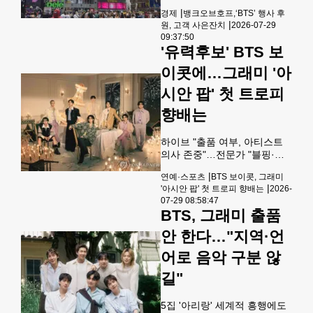
호프가 뉴욕 타임스퀘어에
음악 창작가로서 그들의 결정
|
경제
뱅크오브호프,‘BTS’ 행사 후
BTS 사진과 함께 은행을 홍보
을 이해하고 존중한다"고 밝혔
|
원, 고객 사은잔치
2026-07-29
하는 대형 빌보드 광고를 설치
다.그러면서도 한 가지 해명을
09:37:50
했다. [호프 제공] 뱅크오브호
하고 싶다며 "아시안팝 부문은
'유력후보' BTS 보
프(행장 케빈 김)가 글로벌 그
아시아에서 나오고 있는 팝 예
룹 BTS(방탄소년단)가 뉴욕에
이콧에…그래미 '아
술의
서 전개하는 ‘BTS THE CITY
시안 팝' 첫 트로피
ARIRANG NEW YORK’ 행사
특별후원의 일환으로, 지역 사
향배는
회와의 소통을 강화하고 고객
들에게 의미 있고 기억에 남는
경험을 제공하기 위한 특별한
하이브 "출품 여부, 아티스트
프로그램을 선보인다. 전 세계
의사 존중"…전문가 "블핑·스
에서 모인 사람들이 뉴욕시에
키즈 등 가능성""BTS, 그래미
|
연예·스포츠
BTS 보이콧, 그래미
서 함께 하는 ‘BTS THE CITY
서 해방돼 자유로운 음악의 길
|
'아시안 팝' 첫 트로피 향배는
2026-
AR
로"…타블로, SNS로 공감 표
07-29 08:58:47
해 그룹 스트레이 키즈[JYP엔
BTS, 그래미 출품
터테인먼트 제공. 재판매 및
DB 금지] 그룹 방탄소년단
안 한다…"지역·언
(BTS)이 29일 '그래미 어워즈'
어로 음악 구분 않
보이콧을 선언하면서 내년 시
상식에서 신설되는 '베스트 아
길"
시안 팝 뮤직 퍼포먼스'(이하
아시안 팝) 부문 첫 트로피의
향배에 관심이 쏠린다.방탄소
5집 '아리랑' 세계적 흥행에도