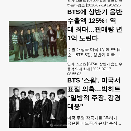
연예·스포츠
BTS가 달군 월드컵 첫
을 더한다"고 소개했다. '노
주 메트라이프 스테디엄에서
|
하프타임쇼
2026-07-19 19:02:26
멀'은 스포트라이트 이면에 존
열린 월드컵 결승전의 해프타
BTS에 상반기 음반
재하는 공허함과 두려움
임쇼에서 방탄소년단(BTS)이
히트곡‘다이너마이트’를 부르
수출액 125%↑ 역
며 관중들을 열광케 하고 있다.
[로이터] 스페인과 아르헨티나
대 최대…판매량 년
가 월드컵 우승컵을 놓고 19일
1억 노린다
격돌한 뉴저지주 이스트러더
퍼드의 뉴욕뉴저지스타디움.
전반전을 마치고 선수들이 라
수출 대상국 미국 1위에 中·日
커룸으로 사라진 자리는 무지
순…BTS 5집, 상반기 미국 CD
갯빛 거대한 글로벌 콘서트장
판매량 1위"대형 팀 집중서 K
|
연예·스포츠
BTS에 상반기 음반 수
으로 완전히 탈바꿈했다.미식
팝 '허리' 강해져"…하반기 빅
|
출액 역대 최대
2026-07-17
축구 슈퍼볼의 전유물로 여겨
뱅·스키즈가 열기 잇는다 그
08:55:02
졌던 '하프타임 쇼'가 96년 역
룹 방탄소년단(BTS)[빅히트뮤
BTS '스윔', 미국서
사의 월드컵 결
직 제공. 재판매 및 DB 금
지] 방탄소년단(BTS)과 블랙
표절 의혹…빅히트
핑크 등 간판 월드스타의 컴백
"일방적 주장, 강경
을 계기로 올해 K팝 시장에 훈
풍이 불었다.올해 상반기 K팝
대응"
음반 수출액은 작년 동기 대비
2배 이상으로 껑충 뛰며 사상
최대치를 기록했다. 실물 음반
미국 무명 작곡가들 "우리가
판매량도 5천500만장으로 반
공유한 데모곡과 유사" 주장…
등해 연간 1억장 달성을 다시
소송 제기BTS 멤버는 피고에