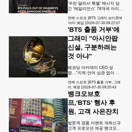
'우린 달라서 특별' 메시지 담
긴 '에일리언스' 78개국 아이튠
즈 깜짝 1위 그룹 방탄소년단
|
연예·스포츠
BTS 그래미 보이콧에
(BTS)이 '그래미 어워즈' 보이
|
'아미' 화답
2026-07-30 09:22:07
콧을 선언하자 전 세계 '아
'BTS 출품 거부'에
미'(팬덤명)와 유명 인사들의
응원이 이어졌다.30일 가요계
그래미 "아시안팝
에 따르면 세상을 향한 방탄소
년단의 포부를 담은 5집 수록
신설, 구분하려는
곡 '에일리언스'(Aliens)는 아미
것 아냐"
의 스트리밍 응원을 통해 전 세
계 78개국 아이튠즈 '톱 송' 차
트에서 깜짝 1위를 차지했
레코딩 아카데미 CEO 성
다.'에일리언스'는 이들이 글로
명…"지역·언어 상관 없이 범
벌 무대에서 한국인으로 활동
위 넓힐 것" 방탄소년단(BTS)
|
연예·스포츠
BTS 출품 거부, 그래
하며 가진 정체성에 대한 생각
이 내년 그래미 어워즈에 음악
|
미, 해명
2026-07-30 09:20:43
과 포부를 이방인(Aliens)에 빗
을 출품하지 않겠다고 밝히자
뱅크오브호
대 노래한
그래미 측이 하루 만에 유감 표
명과 함께 해명에 나섰다.그래
프,‘BTS’ 행사 후
미 어워즈를 주최하는 레코딩
아카데미의 하비 메이슨 주니
원, 고객 사은잔치
어 최고경영자(CEO)는 29일
성명을 내고 "BTS가 그래미 어
방문객 경품 이벤트 개최신규
워즈에 참여하지 않기로 결정
고객 프로모션 제공 뱅크오브
했다는 소식을 듣고 슬펐지만,