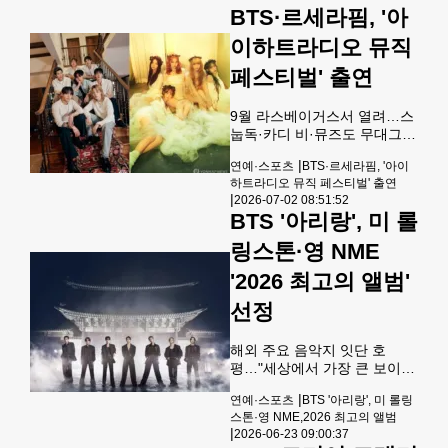
방탄소년단(BTS)이 대영박물
개장한 이래 콘서트로는 회당
BTS·르세라핌, '아
관과 손잡고 한국의 문화유산
최다 기록이
을 알리는 참여형 프로그램 '코
이하트라디오 뮤직
리아 갤러리 트레일'(Korea
페스티벌' 출연
Gallery Trail)을 23일(이하 현
지시간)까지 연다고 소속사 하
이브가 8일 밝혔다.'코리아 갤
9월 라스베이거스서 열려…스
러리 트레일'은 월드투어 런던
눕독·카디 비·뮤즈도 무대그룹
공연을 계기로 열린 오프라인
방탄소년단(BTS·좌)과 걸그룹
이벤트 'BTS 더 시티 아리랑-
|
연예·스포츠
BTS·르세라핌, '아이
르세라핌(우)[빅히트뮤직·쏘스
런던'(BTS THE CITY
하트라디오 뮤직 페스티벌' 출연
뮤직 제공. 재판매 및 DB 금
|
ARIRANG-LONDON)
2026-07-02 08:51:52
지] 그룹 방탄소년단(BTS)과
BTS '아리랑', 미 롤
걸그룹 르세라핌이 미국 음악
축제 '2026 아이하트라디오 뮤
링스톤·영 NME
직 페스티벌'에 출연한다.2일
'2026 최고의 앨범'
아이하트라디오 홈페이지에
따르면 오는 9월 18∼19일 미
선정
국 라스베이거스 티모바일 아
레나에서 열리는 행사 출연진
에 스눕독, 카디 비, 뮤즈, 위저
해외 주요 음악지 잇단 호
등의 스타들과 함께 방탄소년
평…"세상에서 가장 큰 보이밴
단과 르세라핌이 이름을 올렸
드"그룹 방탄소년단(BTS)[빅
|
연예·스포츠
BTS '아리랑', 미 롤링
다.'아이하트라디오 뮤직 페스
히트 뮤직 제공. 재판매 및 DB
스톤·영 NME,2026 최고의 앨범
티벌'은 미국 온라인
금지] 그룹 방탄소년단(BTS)
|
2026-06-23 09:00:37
의 정규 5집 '아리