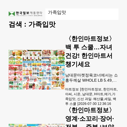
검색 :
가족입맛
〈한인마트정보〉
백 투 스쿨…자녀
건강! 한인마트서
챙기세요
남대문마켓정육코너에서는 소
홍두께살 WHOLE LB 5.49,
자른 닭날개 (SMALL) ,
|
마트정보
한인마트정보, 한인마트,
FAMILY LB 1.99, 뼈없는 닭가
아씨, 시온, 남대문, H마트,메가,가
슴살 FAMILY LB 2.49, 통삼겹
족입맛, 신선 과일∙ 해산물,세일, 백
살 WHOLE LB 3.99,돼지갈비
|
투 스쿨
2026-07-30 12:36:16
WHOLE LB 2.79에 판매된다.
〈한인마트정보〉
해산물코너에서는 PETE'S 씨
푸드 클램 갈릭 버터 15OZ/PK
영계∙소꼬리∙장어∙
4.99, PETE'S 씨푸드 홍합 갈
릭 버터 15OZ/PK 4.99, 동태