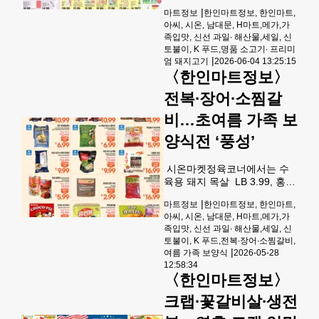
심 육개장사발면12 EA 11.99,
|
마트정보
한인마트정보, 한인마트,
오징어채LB 15.99,수협 손질
아씨, 시온, 남대문, H마트,메가,가
냉동가자미 USA LB 3.99,씨없
족입맛, 신선 과일∙ 해산물,세일, 신
는수박 EA 4.49.냉동삼겹살
토불이, K 푸드,명품 소고기∙ 프리미
6MM LB 6.99, 간장양념돼지
|
엄 돼지고기
2026-06-04 13:25:15
목살불고기 LB 4.99에 제공된
〈한인마트정보〉
다.프로듀스 코너에서는 타미
망고 선물 박스11.99, 허니/아
전복∙장어∙소찜갈
톨포 망고 선물박스 13.99,워
비…초여름 가족 보
러크레스EA 1.29, 화이트 양배
추 LB 0.99,백천도 복숭아LB
양식전 ‘풍성’
2.99,라임EA 1.99, 칠레 단감
싱글 박스44.99,생강LB 1.49,
시온마켓정육코너에서는 수
헤스 아보가도 48
육용 돼지 목살 LB 3.99, 홍두
깨 (장조림) LB 9.99, 양념 삼
|
마트정보
한인마트정보, 한인마트,
겹살LB 5.99, 냉동 낙엽살 샤
아씨, 시온, 남대문, H마트,메가,가
브샤브 LB 14.99, 뼈없는 닭
족입맛, 신선 과일∙ 해산물,세일, 신
사태LB 3.99, 양념 소불고기
토불이, K 푸드,전복∙장어∙소찜갈비,
LB 8.99에 판매된다.생선코너
|
여름 가족 보양식
2026-05-28
에서는 물 오징어 (600UP) LB
12:58:34
3.99, 노르웨이 고등어
〈한인마트정보〉
(400/600) LB 3.79, 자반 참조
기 (200-300) LB 8.99, 쥐포
크랩∙꽃갈비살∙생전
LB 11.99, 동태 LB 2.49,냉동