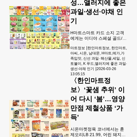
성…앨러지에 좋은
토/일 한정) 봉지 멍게ea 9.99,
(금/토/일한정) 봉지 해삼ea
과일∙생선∙야채 인
10.99,냉동 스노우크랩 lb
9.99,항공 직송 고창 풍천장어
기
H마트스마트 카드 소지 고객
에게는 이디야 스페셜 골드/모
카 블렌드 커피믹스100+10T
|
마트정보
한인마트정보, 한인마트,
(HMART 40주년기획) EA
아씨, 시온, 남대문, H마트,메가,가
10.99, 칠리안 씨베스 스테이
족입맛, 신선 과일∙ 해산물,세일, 신
크LB 22.99,자반 클린 참조기
토불이, K 푸드,앨러지에 좋은 과일∙
LB 8.99, 양념LA갈비 LB
|
생선∙야채 인기
2026-03-26
10.99에 제공된다.프로듀스 코
13:05:15
너에서는 한국신고배 10과 선
〈한인마트정
물박스29.49, 샤인 머스캇 포
도 600 G PK 10.99, 슈가비 사
보〉‘꽃샘 추위’ 이
과 선물용 박스 26.99, 깐마늘
어 다시 ‘봄’…영양
5LB JAR 14.99, 클레멘타인
만다린 5LB BAG 6.99, 잎 달
만점 제철상품 ‘가
린 만다린 4 LB PK BAG
7.99, 7'S 멕시
득’
시온마켓정육 코너에서는 훈
제오리LB 21.99, 어린 돼지갈