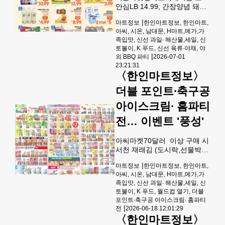
안심LB 14.99, 간장양념 돼지
불고기LB 5.99, 육개장용 소고
|
마트정보
한인마트정보, 한인마트,
기LB 10.99,뼈없는 아롱사태
아씨, 시온, 남대문, H마트,메가,가
LB 8.99, 냉동 삼겹살 샤브샤
족입맛, 신선 과일∙ 해산물,세일, 신
브LB 9.99,닭 다리LB 2.49에
토불이, K 푸드, 신선 육류∙야채, 야
판매된다.생선코너에서는 물
|
외 BBQ 파티
2026-07-01
오징어 (600UP) LB 3.99, 노르
23:21:31
웨이 고등어 (400/600) LB
〈한인마트정보〉
3.79,오만 갈치 LB 3.99, 찐
문어(통)LB 15.99, 맛 쥐포LB
더블 포인트∙축구공
11.99, 은대구 몸통 LB 11.99,
아이스크림∙ 홈파티
스노우크랩 (10UP)LB 13.99,
자반 민어LB 7.99, 순창 메주
전… 이벤트 '풍성'
민물장어9OZ PK 19.9
아씨마켓70달러 이상 구매 시
서천 재래김 (도시락,선물박
스) 8.99, 아씨 멸치맛 쌀국
|
마트정보
한인마트정보, 한인마트,
수/사골맛 쌀국수/육개장맛 쌀
아씨, 시온, 남대문, H마트,메가,가
국수김치맛 쌀국수10.99, 오뚜
족입맛, 신선 과일∙ 해산물,세일, 신
기 진라면 용기 L (순한맛)
토불이, K 푸드, 월드컵 열기, 더블
6X110G 7.99, 진라면 용기 L
포인트∙축구공 아이스크림∙ 홈파티
(매운맛) 6X110G 7.99, 참조
|
전
2026-06-18 12:01:29
기 (300-400_4#,BOX) EA
〈한인마트정보〉
26.99, 배추BOX/LIMIT1.