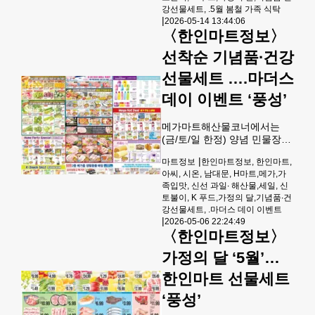
맛 쌀국수8X3.17OZ 9.99, 육
강선물세트, .5월 봄철 가족 식탁
개장맛 쌀국수8X3.17OZ
|
2026-05-14 13:44:06
9.99,김치맛 쌀국수8X3.17OZ
〈한인마트정보〉
9.99, 참조기(150-200) EA
25.99, 배추
선착순 기념품∙건강
BOX/LIMIT1.15.99에 제공된
선물세트 ….마더스
다.과일코너에서는 한국 신고
배(10과/BOX) EA 29.99, 골
데이 이벤트 ‘풍성’
든키위(BOX) EA 29.99, 이스
라엘 만다린(22LB ,BOX)
메가마트해산물코너에서는
(금/토/일 한정) 양념 민물장어
구이 반값 12oz pk 9.99,(금/
|
마트정보
한인마트정보, 한인마트,
토/일 한정) 황태 가마에 구운
아씨, 시온, 남대문, H마트,메가,가
황태채 1+1200g+200g 2pk
족입맛, 신선 과일∙ 해산물,세일, 신
17.99,(금/토/일 한정) 한국산
토불이, K 푸드,가정의 달,기념품∙건
백조기 굴비 10마리 STR
강선물세트, .마더스 데이 이벤트
19.99,(금/토/일 한정) 한국산
|
2026-05-06 22:24:49
국물 멸치 박스 1.5kg box
〈한인마트정보〉
19.99,(금/토/일 한정) 한국 전
복 (대) 7ea 19.99,(금/토/일 한
가정의 달 ‘5월’…
정) 고창풍천장어 2ea 49.99,
한인마트 선물세트
(금/토/일 한정) 항공직송 봉지
멍게pk 9.99, (금/토/일 한정)
‘풍성’
항공직송 봉지 해삼 pk11.99,