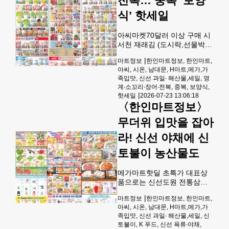
전복… 중복 ‘보양
전감 4/6 LB 2.99, 머리새우
식’ 핫세일
20/30 LB 4.99, 오징어 몸통LB
2.49, 쭈꾸미 16/25 LB 5.99,
킹피쉬 스테이
아씨마켓70달러 이상 구매 시
서천 재래김 (도시락,선물박
스)9X3X0.14 OZ 8.99,삼육
|
마트정보
한인마트정보, 한인마트,
검은콩 땅콩 호두아몬드 두유
아씨, 시온, 남대문, H마트,메가,가
20팩20X190ML 13.99, CJ햇
족입맛, 신선 과일∙ 해산물,세일, 영
반 12X210G 11.99, 참조기
계∙소꼬리∙장어∙전복, 중복, 보양식,
(150-200,BOX)EA 25.99, 배
|
핫세일
2026-07-23 13:06:18
추BOX/LIMIT1. 17.99에 제공
〈한인마트정보〉
된다.과일코너에서는 골든키
위(BOX) EA 27.99, 한국참외
무더위 입맛을 잡아
(BOX) EA 18.99, 사과선물세
라! 신선 야채에 신
트(BOX) EA 17.99,잎달린 머
카트만다린LB 2.79,야생포도
토불이 농산물도
(그린) LB 2.79, 백도LB 3.29
에 판매된다.야채코너에서는
메가마트핫딜 초특가 대표상
그린상
품으로는 신선도원 전통삼계
탕 ea 7.99,CJ 비비고 사골곰
|
마트정보
한인마트정보, 한인마트,
탕 box 10.99,농심 신라면 멀
아씨, 시온, 남대문, H마트,메가,가
티 pk 3.99,CJ 천하일미 lb
족입맛, 신선 과일∙ 해산물,세일, 신
24.99,청수 물냉면 ea 4.99,동
토불이, K 푸드, 신선 육류∙야채,
원 참치 라이트스탠다드 pk