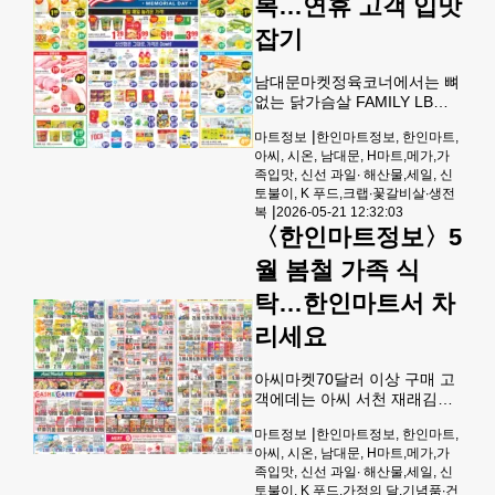
복…연휴 고객 입맛
코다리LB 2.99, 제주 참 가자
미400G PK 12.99, 홍창 자반
잡기
이면수340G PK 6.
남대문마켓정육코너에서는 뼈
없는 닭가슴살 FAMILY LB
2.49, 폭찹 FAMILY LB 2.49,
|
마트정보
한인마트정보, 한인마트,
돈까스용 돼지등심 WHOLE
아씨, 시온, 남대문, H마트,메가,가
LB 1.99, 뼈있는 생수육 삼겹
족입맛, 신선 과일∙ 해산물,세일, 신
살 LB 4.49, 소도가니살 LB
토불이, K 푸드,크랩∙꽃갈비살∙생전
5.49에 판매된다.해산물코너
|
복
2026-05-21 12:32:03
에서는 머리 없는 새우 U-15
〈한인마트정보〉5
LB 7.99,블랙타이거 새우
HLSO 16/20 LB 9.99, 스노우
월 봄철 가족 식
크랩 8UP 10LB/BOX 149.99,
탁…한인마트서 차
노르웨이 고등어 400/600(NO
CLEAN) LB 3.99, 랍스타 테일
리세요
5-6OZ EA 7.99, 금병어
600/800(NO CLEAN) L
아씨마켓70달러 이상 구매 고
객에데는 아씨 서천 재래김
(도시락,선물박스)9X3X0.14
|
마트정보
한인마트정보, 한인마트,
OZ 8.99, 농협 생배
아씨, 시온, 남대문, H마트,메가,가
12X8.1OZ 7.99, 아씨 멸치맛
족입맛, 신선 과일∙ 해산물,세일, 신
쌀국수8X3.17OZ 9.99, 사골
토불이, K 푸드,가정의 달,기념품∙건