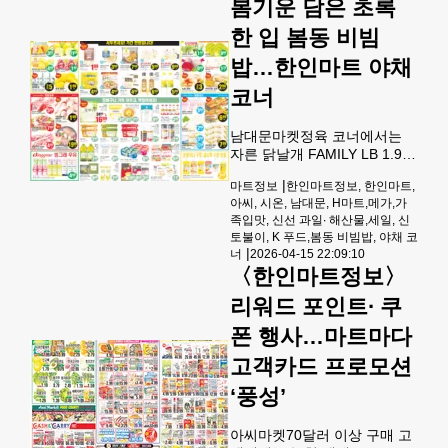
봄기운 담은 초록
감LB 2.99, 바지락 살LB 5.99,
한 입 봄동 비빔
반건조 코다리LB 2.99,두절 가
자미LB 4.99, 참조기살1.5LB
밥…한인마트 야채
PK 9.99,구이용 반깐굴2-
2.5LB PK 14.99,자연나
코너
남대문마켓정육 코너에서는
자른 닭날개 FAMILY LB 1.99,
뼈있는 수육 삼겹살LB4.49, 양
|
마트정보
한인마트정보, 한인마트,
념 소불고기 LB 7.99,훈제오
아씨, 시온, 남대문, H마트,메가,가
리LB19.99, 소고기 꾸리살LB
족입맛, 신선 과일∙ 해산물,세일, 신
5.99에 판매된다.해산물 코너
토불이, K 푸드,봄동 비빔밥, 야채 코
에서는 머리 없는 새우 U-15
|
너
2026-04-15 22:09:10
LB 7.99, 동태전감 4/6 LB
〈한인마트정보〉
2.99, 남대문 틸라피아 3-5
2LB /PK 2LB/PK 5.99, 남대문
리워드 포인트∙ 쿠
틸라피아 3-5 2LB /PK 5LB/PK
폰 행사…마트마다
17.99, 킹피쉬 스테이크LB
5.99, 우나기 9OZ/PK 6.99에
고객카드 프로모션
제공된다.프로듀스 코너에서
는 한국참외LB 1.99, 씨없
‘풍성’
아씨마켓70달러 이상 구매 고