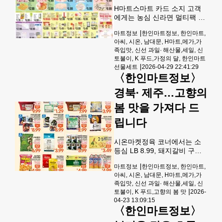
(금/
H마트스마트 카드 소지 고객
에게는 농심 신라면 멀티팩 4
EA 11.99,동태알LB 5.99, 자
|
마트정보
한인마트정보, 한인마트,
반 클린 참조기 (300-350) LB
아씨, 시온, 남대문, H마트,메가,가
8.99,양념LA갈비LB 12.99, 양
족입맛, 신선 과일∙ 해산물,세일, 신
념치킨테리야끼LB 3.99에 제
토불이, K 푸드,가정의 달, 한인마트
공된다.프로듀스 코너에서는
|
선물세트
2026-04-29 22:41:29
한국신고배 9과 선물박스
〈한인마트정보〉
BOX 29.49,한국산 신고 배 3
KG BOX 17.99, 하우스 오이
경북∙ 제주…고향의
(온실 오이) EA 1.29, 삼색피
봄 맛을 가져다 드
망 16OZ PK 4.99,타미 망고
선물 박스BOX11.99, 석류싱글
립니다
박스 6S BOX 24.99, 네이블
오랜지LB0.79, 한국산 제주 성
시온마켓정육 코너에서는 소
산 월동무LB
등심 LB 8.99, 돼지갈비 구이
용 LB 4.49,항정살 LB 7.99,양
|
마트정보
한인마트정보, 한인마트,
념 닭불고기LB 4.99, 차돌배기
아씨, 시온, 남대문, H마트,메가,가
샤브샤브LB 14.99, 닭 넓적다
족입맛, 신선 과일∙ 해산물,세일, 신
리 10LB PK 7.99에 판매된
|
토불이, K 푸드,고향의 봄 맛
2026-
다.생선 코너에서는물 오징어
04-23 13:09:15
600UP LB 3.99,노르웨이 고
〈한인마트정보〉
등어 (400/600) LB 3.79, 자연
산 연어 필렛LB 6.99, 동태 전