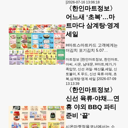
|
2026-07-16 13:06:18
7.99,유동 자연산 골뱅이 ea
〈한인마트정보〉
9.99,삼육광천재래김 box
5.99CJ 동치미물냉면+함흥비
어느새 ‘초복’…마
빔냉면 pk 7.99,흑돼지 훈제
트마다 삼계탕∙영계
프랑크소시지 ea 7.99,왕부산
사각어묵 ea 6.99,베지밀 검은
세일
콩과 검은참깨 box 9.99 등이
선보인다.과일코너에서는 한
H마트스마트카드 고객에게는
국 니아벨포도(라고 포도) lb
더김치 포기김치 5.07
14.99,샤인
LB(2.3KG) EA12.99,쥐포
|
마트정보
한인마트정보, 한인마트,
12~16S LB 9.99,동태전감 LB
아씨, 시온, 남대문, H마트,메가,가
3.99,썬골드키위 싱글판 선물
족입맛, 신선 과일∙ 해산물,세일, 신
박스BOX 23.99,양념마늘 LA
토불이, K 푸드, 신선 육류∙야채, 초
갈비 LB13.99, 간장양념돼지
|
복,삼계탕∙영계 세일
2026-07-09
목살불고기 LB 3.49에 제공된
13:13:39
다.프로듀스코너에서는 배추
〈한인마트정보〉
박스 (50LB) BOX 15.99, 무우
박스 (40LB) BOX 19.99, 한국
신선 육류∙야채…연
참외 10 LB 선물박스BOX
휴 야외 BBQ 파티
19.99, 고구마 미디엄L B
2.99, 로켓 사과 3LB PK 7.99,
준비 ‘끝’
물 복숭아LB 2.99, 캔트 망고
싱글 박스BOX
시온마켓정육코너에서는 소