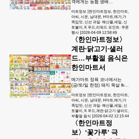
객에게는 농협 생배
12X8.1OZ 6.99, 아씨 서천 재
|
마트정보
한인마트정보, 한인마트,
래김 (도시락,선물박스) 8.99,
아씨, 시온, 남대문, H마트,메가,가
동태 전감(10LB) EA 28.99,
족입맛, 신선 과일∙ 해산물,세일, 신
배추 BOX/LIMIT1. 34.99에 제
토불이, K 푸드,리워드 포인트∙ 쿠폰
공된다.과일 코너에서는 사과
|
행사
2026-04-09 12:58:49
선물세트(BOX) EA 17.99, 카
〈한인마트정보〉
키 단감(BOX) EA 15.99, 사수
마 만다린LB 2.29, 이스라엘
계란∙닭고기∙샐러
만다린LB 2.79, 신고배LB
드…부활절 음식은
1.79, 아보카도EA 0.79에 판
매된다 야채 코너에서는 그린
한인마트서
상추 EA/BUNCH 1.19,총각
무 EA/BUNCH 0.79,동치미 무
메가마트 정육 코너에서는
EA/BUNCH
(금/토/일 한정) 돼지 목살 lb
6.99, 소 꽃갈비살 lb 34.99,소
|
마트정보
한인마트정보, 한인마트,
안심 lb 15.99,티본스테이크 lb
아씨, 시온, 남대문, H마트,메가,가
6.99,돼지항정살 (구이) lb
족입맛, 신선 과일∙ 해산물,세일, 신
9.99,소 채끝살 lb 15.99,소 살
토불이, K 푸드,계란∙닭고기∙샐러드,
치살 lb 15.99,소 부채살 lb
|
부활절 음식
2026-04-02 12:15:44
15.99,냉동통오리lb 4.99에 판
〈한인마트정
매된다.해산물 코너에서는
(금/토/일 한정) 항공직송 살아
보〉‘꽃가루’ 극
있는 전복 (대 ) 8ea 19.99,(금/