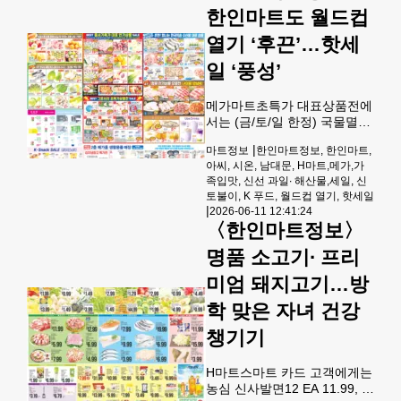
18.99에 제공된다.과일코너에
한인마트도 월드컵
서는 사과선물세트(BOX) EA
열기 ‘후끈’…핫세
17.99, 조지아복숭아LB 2.79,
유기농 후지사과LB 1.79, 체
일 ‘풍성’
리자두LB 2.79,하미멜론 LB
0.79, 씨 없
메가마트초특가 대표상품전에
서는 (금/토/일 한정) 국물멸치
box 1.5kg19.99 ,(금/토/일 한
|
마트정보
한인마트정보, 한인마트,
정) 살아있는 활전복(대) 8pcs
아씨, 시온, 남대문, H마트,메가,가
$19.99, (금/토/일한정) 고창
족입맛, 신선 과일∙ 해산물,세일, 신
풍천장어 2마리 39.99, (금/토/
토불이, K 푸드, 월드컵 열기, 핫세일
일 한정) 자갈치식 아나고회
|
2026-06-11 12:41:24
pk 7.99, (금/토/일 한정)자숙
〈한인마트정보〉
문어 lb 19.99, (금/토/일 한정)
봉지멍게1봉지 9.99, (금/토/일
명품 소고기∙ 프리
한정) 봉지해삼1봉지 9.99,
미엄 돼지고기…방
(금/토/일한정) 백조기 굴비 특
10마리 19.99, (금/토/일 한정)
학 맞은 자녀 건강
소 LA갈비 lb 12.99, (금/토/일
한정) 소꽃갈비살구이
챙기기
H마트스마트 카드 고객에게는
농심 신사발면12 EA 11.99, 농