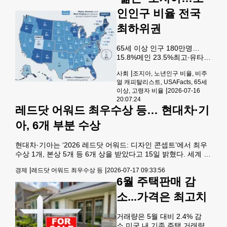
계에서는 승무원 운영 효율을
인인구 비율 전국
높이려는 전략도 깔려 있다는
분석이 나온다.지난 18일 뉴욕
최하위권
타임스(NYT)와 CBS뉴스에 따
르면 유나이티드항공은 신형
65세 이상 인구 180만명…
에어버스 A321XLR 기종에 가
15.8%메인 23.5%최고∙유타
운데 좌석을 비운 새로운 ‘이코
12.4% 최저 인구 고령화가 미
노미 플러스(Economy Plus)’
|
사회
조지아, 노년인구 비율, 비주
전국적으로 빠르게 진행되고
좌석 옵션을 도입할 계획이다.
얼 캐피탈리스트, USAFacts, 65세
있지만 비율은 주마다 큰 차이
미국 국내선에는 올해 가을부
|
이상, 고령자 비율
2026-07-16
를 보이고 있는 것으로 조사됐
터, 국제선에는 내년 초부터 순
20:07:24
다. 조지아의 고령자 비율은 상
레드닷 어워드 최우수상 등… 현대차·기
차적으로 투입될 예정이며
대적으로 매우 낮았다.비영리
데이터 플랫폼인 유에스에이
아, 6개 부분 수상
팩트(USAFacts)는 최근 연방
센서스국 자료를 바탕으로 각
현대차·기아는 ‘2026 레드닷 어워드: 디자인 콘셉트’에서 최우
주별 65세 이상 인구가 전체
수상 1개, 본상 5개 등 6개 상을 받았다고 15일 밝혔다. 세계 3
인구에서 차지하는 비율을 비
대 디자인상인 레드닷 어워드는 매년 제품 디자인, 브랜드·커뮤
교 정리해 발표했다.통상 고령
|
|
경제
레드닷 어워드 최우수상 등
2026-07-17 09:33:56
니케이션 디자인, 디자인 콘셉트 부문에서 우수작을 선정한
자 비율은 의료 및 공공서비스,
6월 주택판매 감
다. 현대차·기아의 ‘모베드 어반호퍼＆골프’는 디자인 콘셉트
주택수요, 노동시장 등에 큰 영
부문에서 최우수상의 영예를 안았다. 모베드 어반호퍼＆골프는
향을 미친다는 점에서 주목 받
소...가격은 최고치
차세대 모빌리티 로봇 플랫폼인 모베드에 탑 모듈을 결합한 양
는다.발표에 따르면 워
산형 콘셉트다. 어반호퍼는 복잡한 도심 환경과 좁은 골목길에
거래량은 5월 대비 2.4% 감
서 편리한 이동을 지원하고, 골프는 자율주
소 미국 내 기존 주택 거래량이