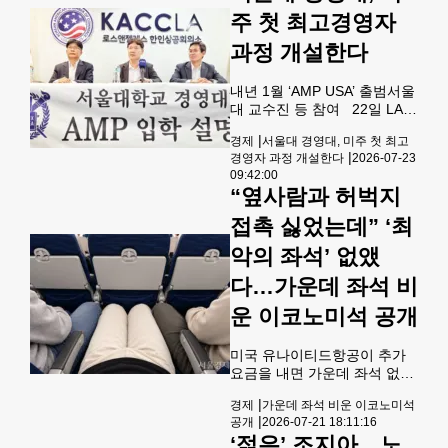
'2026년 상반기 최고의 K팝 앨
주 첫 최고경영자
범' 2위에 올랐다고 소속사
과정 개설한다
CAM이 23일 밝혔다.지난 5월
발매된 '공부'는 '공부 코리
아'라는 가상의 연구소를 배경
내년 1월 ‘AMP USA’ 출범서울
으로 인간의 꿈과 무의식을 탐
대 교수진 등 참여 22일 LA
구하는 서사를 담은 앨범이다.
한인상의 사무실에서 양홍석
이 앨범은 앞서 미국 공영라디
|
경제
서울대 경영대, 미주 첫 최고
(가운데) 서울대 경영대 학장
오 NPR이 발표한 '2026년 상
|
경영자 과정 개설한다
2026-07-23
과 임재현(오른쪽) 경영연구소
반기 최고의 앨범'에 선정된 데
09:42:00
장, 김성열 팀장이 서울대 미주
“옆사람과 허벅지
최고경영자 과정에 대해 설명
하고 있다. [박상혁 기자] 서울
접촉 싫었는데” ‘최
대학교가 미주 한인 기업인과
악의 좌석’ 없앴
현지 경영진을 대상으로 한 ‘서
울대학교 경영대학 최고경영
다…가운데 좌석 비
자과정(AMP USA)’을 내년 처
음 개설한다. 서울대 경영대학
운 이코노미석 공개
은 1976년 시작된 한국 AMP
의 50년 교육 노하우를 미국
미국 유나이티드항공이 추가
현지에 접목해 미주 경영인 교
요금을 내면 가운데 좌석 없이
육과 동문 네트워크 확대에 나
더 넓은 공간을 이용할 수 있는
설 계획
|
경제
가운데 좌석 비운 이코노미석
새로운 이코노미 좌석을 선보
|
공개
2026-07-21 18:11:16
인다. 항공사는 승객 편의를 위
‘젊은’ 조지아…노
한 서비스라고 설명하지만, 업