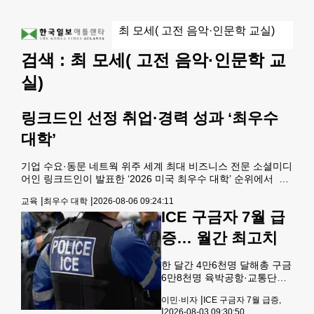
검색 :
최 모세( 고전 음악·인문학 교
실)
링크드인 선정 취업·경력 성과 ‘최우수
대학’
기업 수요·동문 네트웍 위주 세계 최대 비즈니스 전문 소셜미디
어인 링크드인이 발표한 ‘2026 미국 최우수 대학’ 순위에서 프
린스턴대가 1위에 이름을 올렸다. 이번 평가는 졸업생들의 장
|
|
교육
최우수 대학
2026-08-06 09:24:11
기적인 취업과 경력 성장 가능성을 중심으로 이뤄져 학생과 학
ICE 구금자 7월 급
부모들의 진학 선택에 새로운 지표를 제시했다. 전국 순위에서
는 프린스턴대가 지난해에 이어 1위를 유지했으며, 듀크대가 2
증… 월간 최고치
위, 하버드대 3위, MIT 4위, 다트머스 칼리지가 5위를 기록했
다. 지난해 첫 순위에 포함됐던 대학 가운데 43곳이 올해도 다
한 달간 4만6천명 달해총 구금
시 이름을 올려 상위권 대학들의 경쟁
6만8천명 육박공항·교통단속
까지 확대대규모 추방정책 재
|
이민·비자
ICE 구금자 7월 급증,
가속 도널드 트럼프 행정부의
|
2026-08-03 09:30:50