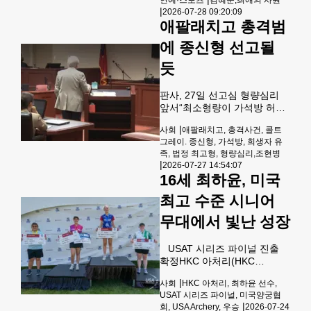
및 DB 금지] 배우 김혜준이 로
신임 케빈 워시 의장 체제하에
|
2026-07-28 09:20:09
맨틱 코미디에 처음 도전한다.
개최한 두 번째 회의에서 도널
애팔래치고 총격범
지난 22일 첫 공개된 디즈니+
드 트럼프 대통령은 금리 인하
시리즈 '킬러들의 쇼핑몰' 시즌
에 종신형 선고될
를 강력 희망
2에서 강렬한 액션에 도전한
그는 비슷한 시기 공개되는
듯
tvN 월화드라마 '최애의 사
원'에서 설레는 로맨스 연기로
판사, 27일 선고심 형량심리
상반된 매력을 보여준다.김혜
앞서“최소형량이 가석방 허용
준은 28일 온라인으로 진행된
종신형” 2년 전 발생한 애팔래
'최애의 사원' 제작발표회에서
|
사회
애팔래치고, 총격사건, 콜트
치고 총격 용의자 콜트 그레이
"로맨틱 코미디에 도전하고 싶
그레이. 종신형, 가석방, 희생자 유
(16)에게 종신형이 선고될 것
었는데 이런 날이 올 줄 몰랐
족, 법정 최고형, 형량심리,조현병
으로 보인다.배로우 카운티 고
|
다"며 "사랑스러운 매력을 최
2026-07-27 14:54:07
등법원 니콜라스 프림 판사는
16세 최하윤, 미국
대한 끌어모았다"고
이번 사건 선고공판 2일째인
27일 형량 심리에 앞서 “그레
최고 수준 시니어
이에 대한 최소 형량은 가석방
무대에서 빛난 성장
이 허용되는 종신형이며 최대
형량은 가석방 없는 종신형”이
라고 설명했다.이날 공판에서
USAT 시리즈 파이널 진출
는 변호인측 증인으로 심리학
확정HKC 아처리(HKC
자인 케빈 리처드 박사가 나와
Archery) 소속이자 세킨저 고
그레이의 조현병 주장에 대한
|
사회
HKC 아처리, 최하윤 선수,
등학교에 재학 중인 최하윤
견해를 밝혔다.리처드 박사는
USAT 시리즈 파이널, 미국양궁협
(16) 선수가 2026년 미국양궁
|
“그레이는 자신의 주장과는 달
회, USA Archery, 우승
2026-07-24
협회(USA Archery) USAT 시