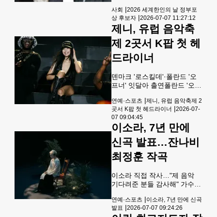
수를 발표한 바 있다.에일스톡
기념’ 정부포상 후보자 명단이
|
사회
2026 세계한인의 날 정부포
은 지난 2020년부터 로웬재단
공개됐다. 세계 각지에서 동포
|
상 후보자
2026-07-07 11:27:12
의 초대 CEO로서 로웬 프로젝
사회 발전에 공헌한 164명(개
제니, 유럽 음악축
트를 이끌어 왔다
인 152명, 단체 12개)이 후보
자 명단에 올랐으며, 애틀랜타
제 2곳서 K팝 첫 헤
총영사관 관할인 미 동남부 지
역에서는 4명이 후보에 이름을
드라이너
올렸다.재외동포청은 오는 19
일까지 후보자를 공개검증하
덴마크 '로스킬데'·폴란드 '오
고, 제20회 세계한인의 날(10
프너' 잇달아 출연폴란드 '오프
월 5일)에 맞춰 포상할 예정이
너 페스티벌'에 출연한 제니
다. 재외동포청은 홈페이지에
|
연예·스포츠
제니, 유럽 음악축제 2
[OA엔터테인먼트(오드아틀리
후보자 명단을 올려 7월 3일부
|
곳서 K팝 첫 헤드라이너
2026-07-
에) 제공. 재판매 및 DB 금
터 19일까지 공개검증에 들어
07 09:04:45
지] 걸그룹 블랙핑크의 제니가
갔다. 후보자에 대한 의견은 이
이소라, 7년 만에
유럽 대형 음악 축제인 덴마크
메일(okapolic
'로스킬데'와 폴란드 '오프너'에
신곡 발표…잔나비
잇달아 헤드라이너(간판출연
최정훈 작곡
자)로 출연했다고 소속사 OA
엔터테인먼트(오드아틀리에)
가 6일 밝혔다.제니는 지난 3
이소라 직접 작사…"제 음악
일(이하 현지시간) '로스킬
기다려준 분들 감사해" 가수
데'와 4일 '오프너'에서 연이어
이소라[유니버설뮤직 코리아
무대에 올랐다. 유럽의 대형 음
|
연예·스포츠
이소라, 7년 만에 신곡
제공. 재판매 및 DB 금지] 가
악 축제 두 곳에 헤드라이너로
|
발표
2026-07-07 09:24:26
수 이소라가 7년 만에 선보이
출연한 K팝 가수는 제니가 처