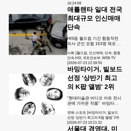
16:24:09
리 조
리즈에서 꾸준한 성과를 이어
애틀랜타 일대 전국
가며 USAT 시리즈 파이널
(USAT Series Final) 진출을
최대규모 인신매매
확정했다.최 선수는 올해 열린
단속
4개의 USAT 시리즈 대회(이스
턴 파운데이션스 게이터 컵, 솔
트레이크 서밋, 이스턴 파운데
HIS등 월드컵 기간 합동작전
이션스 소칼 쇼다운, 레벨 기어
의사∙군인 포함 153명 체포 월
버크아이 클래식)에 모두 출전
드컵이 열렸던 기간 동안 메트
하며 시즌 동안 꾸준히 경쟁력
|
사회
월드컵, 인신매매, 단속, 합동
로 애틀랜타에서 미 전국 최대
을 입증했다. 그 결과, 시즌
단속.HSI, 국토안보부, WSB-TV
규모의 인신매매 집중단속이
|
2026-07-23 22:39:50
이뤄졌다.연방국토안보부 산
바밍타이거, 빌보드
하 국토안보수사국(HIS)의 스
티븐 슈랭크 특별수사국장은
선정 '상반기 최고
23일 WSB-TV와의 인터뷰를
의 K팝 앨범' 2위
통해 “여러 수사기관이 합동으
로 소위 ‘레드 카드 작전’을 벌
인 끝에 인신매매와 아동 성착
"현대미술관 비디오 아트 전시
취, 성매매 알선 등의 혐의로
관에 가까운 작품" 바밍타이
모두 153명을 체포했다”고 밝
거 2집 '공부'[CAM·바밍타이거
혔다.이날 슈랭크 국장이 인터
|
연예·스포츠
바밍타이거, 빌보드
제공. 재판매 및 DB 금지] 얼
뷰에서 밝힌 내용에 따르면 13
선정 '상반기 최고의 K팝 앨범' 2위
터너티브 K팝 그룹 바밍타이
|
명이 인신매매 혐의로, 11명은
2026-07-23 10:21:32
거의 정규 2집 '공부'(Gongbu)
서울대 경영대, 미
아동 성착취 혐의로 체포
가 미국 빌보드가 선정한