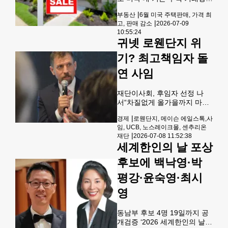
6월 들어 감소세를 보였음에도
|
부동산
6월 미국 주택판매, 가격 최
불구하고, 주택 가격 지표는 사
|
고, 판매 감소
2026-07-09
상 최고치를 기록하며 예비 주
10:55:24
택 구매자들의 경제적 부담이
귀넷 로웬단지 위
한층 가중되고 있다.전미부동
산협회(NAR)는 지난 목요일,
기? 최고책임자 돌
6월 기존 주택 판매량이 5월
연 사임
대비 2.4% 감소한 연율 409만
채(계절 조정치)를 기록했다고
발표했다. 이는 전년 동월 대비
재단이사회, 후임자 선정 나
로는 2.8% 증가한 수치다.팩트
서“차질없게 올가을까지 마무
셋(FactSet)에 따르면, 이번 6
리” 조지아판 트라이앵글을 목
월 판매 실적은 경제 전문가들
|
경제
로웬단지, 메이슨 에일스톡,사
표로 추진 중인 귀넷 로웬 생명
이 예상했던 연율 421만 채 수
임, UCB, 노스레이크몰, 센추리온
과학 지식단지의 최고책임자
|
준에 미치지 못했다. 주택 판매
재단
2026-07-08 11:52:38
가 돌연 사임했다.로웬재단은
량
세계한인의 날 포상
8일 재단의 사장 겸 최고경영
자(CEO)인 메이슨 에일스톡
후보에 백낙영·박
(사진)이 사임했다고 공식 발
표했다.사임한 에일스톡은 애
평강·윤숙영·최시
틀랜타에 본부를 둔 비영리단
영
체 센추리온 재단 사장으로 취
임한 것으로 전해졌다. 센추리
온 재단은 지난주 디캡 카운티
동남부 후보 4명 19일까지 공
터커에 있는 노스레이크몰 인
개검증 ‘2026 세계한인의 날