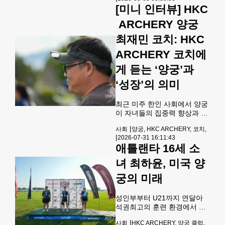
불법체류 단속이 다시 급격히
[미니 인터뷰] HKC
확대되면서 지난 7월 연방 이
민세관단속국(ICE)이 구금한
ARCHERY 양궁
이민자 수가 트럼프 2기 행정
부 출범 이후 월간 최고치를 기
최재민 코치: HKC
록한 것으로 나타났다. CBS뉴
ARCHERY 코치에
스가 입수한 국토안보부(DHS)
내부 자료에 따르면 ICE는 지
게 듣는 ‘양궁’과
난 7월 한 달 동안 이민법 위반
혐의로 추방 절차 대상이 된 4
‘성장’의 의미
만6,000명 이상을 구금했다.
이들은 불법 입국이나 비자 체
최근 미주 한인 사회에서 양궁
류기간 초과 등의 혐의를 받고
이 자녀들의 집중력 향상과 내
있다. 이번
면 성장을 위한 스포츠로 큰 주
|
사회
양궁, HKC ARCHERY, 코치,
목을 받고 있다. 연이은 상위
|
2026-07-31 16:11:43
디비전 진출로 화제를 모은 최
애틀랜타 16세 소
하윤 선수의 훈련을 이끌고 있
는 HKC ARCHERY 코치를 만
녀 최하윤, 미국 양
나, 사대 위에서 배우는 양궁의
진정한 가치와 아이들의 성장
궁의 미래
에 미치는 영향에 대해 들어보
았다.Q. 최하윤 선수의 연이은
성인부부터 U21까지 연달아
상위 디비전 도전과 성과가 화
석권최고의 훈련 환경에서 피
제다. 현장에서 지도하며 느낀
어난 결실 조지아의 명문 양궁
소회는? A. “나이와 체급을 핑
|
사회
HKC ARCHERY, 양궁 클럽,
클럽 HKC ARCHERY소속 최