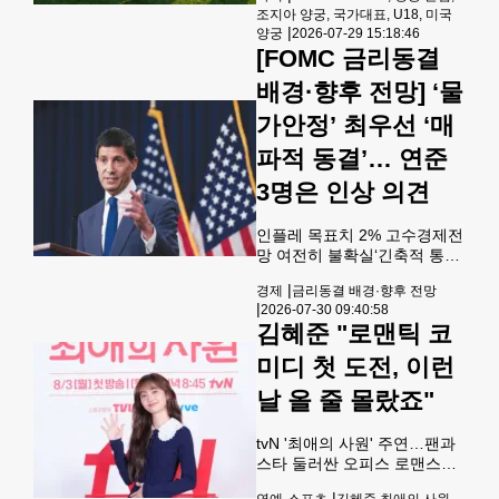
계 대지 않는 무대에서 얻어낸
조지아 양궁, 국가대표, U18, 미국
하윤(16·세킨저 고교) 선수가
결과라 더욱 값집니다. 자신의
|
양궁
2026-07-29 15:18:46
최근 미국 전국 양궁대회에서
연령대에만 안주하면 발전은
[FOMC 금리동결
자신의 연령대를 뛰어넘어 성
거기서 멈추고 맙니다. 한
인부 4위 및 21세 이하(U21)
배경·향후 전망] ‘물
부문 동메달을 연달아 획득했
다. 15세였던 지난 2025년 18
가안정’ 최우선 ‘매
세 이하(U18) 국가대표로 발탁
파적 동결’… 연준
된 바 있는 최 선수는 올해도
상위 디비전에 잇따라 도전하
3명은 인상 의견
며 미국 양궁계의 주목을 받고
있다.최 선수는 지난 2026년 7
인플레 목표치 2% 고수경제전
월 17일부터 19일까지 오하이
망 여전히 불확실‘긴축적 통화
오주 더블린에서 열린 'USAT
정책’강화올해 최소 한 차례 인
#4
|
경제
금리동결 배경·향후 전망
상 케빈 워시 신임 연준 의장
|
2026-07-30 09:40:58
이 29일 연방공개시장위원회
김혜준 "로맨틱 코
(FOMC) 회의가 종료된 후 기
자회견을 통해 기준금리 동결
미디 첫 도전, 이런
배경과 올해 경제 전망 등을 설
명하고 있다. [로이터] 중앙은
날 올 줄 몰랐죠"
행 연방준비제도(FRB·연준)가
29일 통화정책 기구인 연방공
tvN '최애의 사원' 주연…팬과
개시장위원회(FOMC) 회의를
스타 둘러싼 오피스 로맨스물
종료하고 사장의 예상대로 기
배우 김혜준[tvN 제공. 재판매
준금리를 5회 연속 동결했다.
|
연예·스포츠
김혜준,최애의 사원