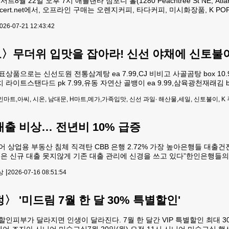
8월 22일 오후 7시 애틀랜타 심포니 홀(1280 Peachtree St NE, At
oncert.net에서, 오프라인 구매는 오렌지커피, 타다커피, 미시화장품, K
개인 신용회복, 무담보 대출, 비즈니스 융자. 전화=571-449-0009.
026-07-21 12:43:42
〉무더위 입맛을 잡아라! 신선 야채에 신토불
으로는 신선도원 전통삼계탕 ea 7.99,CJ 비비고 사골곰탕 box 10.99,농
참치 라이트스탠다드 pk 7.99,유동 자연산 골뱅이 ea 9.99,삼육광천재래김 
.99,왕부산 사각어묵 ea 6.99,베지밀 검은콩과 검은참깨 box 9.99 
마트,아씨, 시온, 남대문, H마트,메가,가족입맛, 신선 과일∙ 해산물,세일, 신토불이, K 
출 비상… 전년비 10% 급증
넘어 상업용 부동산 침체 직격탄 CBB 은행 2.72% 가장 높아은행들 대
은 신규 대출 못지않게 기존 대출 관리에 신경을 쓰고 있다”한인은행들의
행, 오픈뱅크, CBB 은행, US 메트로 은행 등 6개 한인은행들의 부실 대출
|
상
2026-07-16 08:51:54
.감독국인 연방예금보험공사
 '미드림 7월 한 달 30% 특별할인'
가 달라지면 인생이 달라진다. 7월 한 달간 VIP 특별할인 최대 30%. 3195 Buf
스케어 조지아 시니어 미술교실7월 20일(월) 오전 11시 시니어 미술교실 