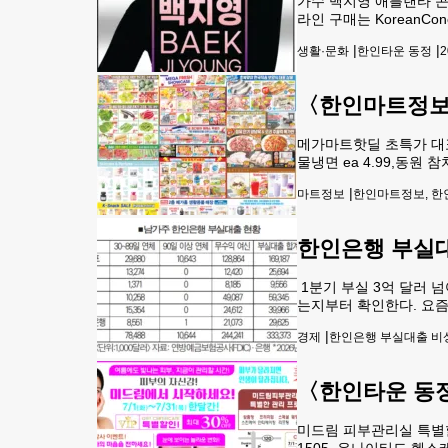
가수 백지영 애틀랜타 콘서트
라인 구매는 KoreanC
능하다. 개인 신용대출, 
|
|
생활·문화
한인타운 동정
2
7월 한 달간 VI
〈한인마트정보
메가마트핫딜 초특가 대표상품
물냉면 ea 4.99,동원 
훈제 프랑크소시지 ea 7
|
마트정보
한인마트정보, 한인
14.99,샤인
한인은행 부실대
1분기 부실 3억 달러 
는지부터 확인한다. 요즘
프, 한미은행, PCB 은
|
경제
한인은행 부실대출 비
10.4% 증가한 수치다
〈한인타운 동정〉
미드림 피부관리실 특별할인피부
1505. 유나이티드 헬