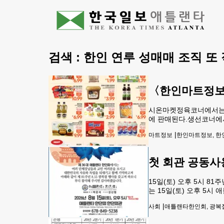
검색 :
한인 연루 성매매 조직 또
〈한인마트정보
시온마켓정육코너에서는 훈제 오
에 판매된다.생선코너에서는 물
라 참굴비2.42LBS PK 15
|
마트정보
한인마트정보, 한인
첫 회관 공동사
15일(토) 오후 5시 
는 15일(토) 오후 5
적인 사용계획을 합의해 
|
사회
애틀랜타한인회, 광복절
식 행사라는 점에서 주목