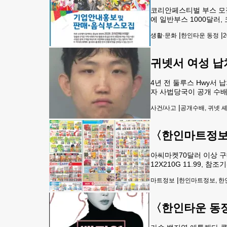
코리안페스티벌 부스 모집
에 일반부스 1000달러, 코
아가페 회장 이,취임식미
|
|
생활·문화
한인타운 동정
2
임한다. 참석 예약 필수=4
귀넷서 여성 납
4년 전 둘루스 Hwy서
자 사법당국이 공개 수배에
하고 나섰다.메이컨 출신
|
사건/사고
공개수배, 귀넷 셰
됐다.당시 도주 과정에서
〈한인마트정보〉
아씨마켓70달러 이상 구매 
12X210G 11.99, 참조
18.99, 사과선물세트(B
|
마트정보
한인마트정보, 한인
〈한인타운 동정