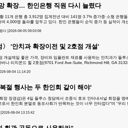
망 확장… 한인은행 직원 다시 늘렸다
황 11개 은행 총 3,912명 집계전년 대비 141명·3.7% 증가중·소형 
하며 4,000명 돌파를 앞두고 있다. 한인 은행들이 순익 증가 등 실적이 
선 것으로 분석된다. 4일 연방 은행감독국인 연방예금보험공사(FDIC)에
|
늘렸다
2026-08-05 09:03:06
임 직원 수는 3,912명으로
〉 '안치과 확장이전 및 2호점 개설'
점 개설제일 좋은 가격, 장비와 임플란트 재료를 사용하는 안치과가 둘루스 
W). 사바나 리치몬드 힐 2호점(9701 Ford Ave-Suite, Richmond Hill, 
-813-5791(리치몬드힐). 바디프랜드 팔콘 체험하기바디프랜드 팔콘은 
026-08-04 11:14:20
광복절 행사는 두 한인회 같이 해야’
회장 장경섭)은 4일 둘루스 청담에서 조중식 호프 인터내셔널 회장을 명
로로서 한인회 분열로 동포사회가 반목하는 것이 너무 안타깝다"며 "우리
8.15 광복절 기념식은 두 한인회 모두 한인회관에서 행사를 가질 예정이
|
2026-08-04 13:15:42