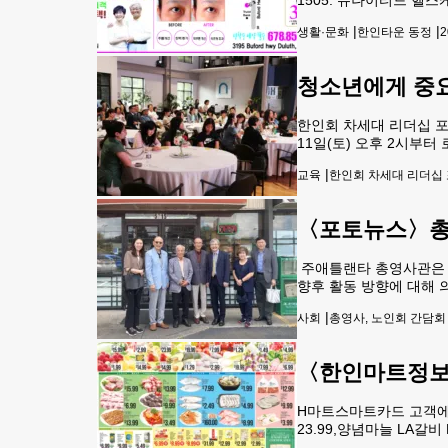
미술재료를 제공한다. 예약
|
|
생활·문화
한인타운 동정
2
면, BBQ 메뉴 세
청소년에게 중요한
한인회 차세대 리더십 포럼 
11일(토) 오후 2시부터 
체성, 웰니스, 그리고 
|
교육
한인회 차세대 리더십
로를 이해하는 소통을 
〈포토뉴스〉총
주애틀랜타 총영사관은 
향후 활동 방향에 대해 
장, 유태화 부회장, 민
|
사회
총영사, 노인회 간담회
〈한인마트정보〉
H마트스마트카드 고객에게는 
23.99,양념마늘 LA갈비
BOX 19.99, 한국참외 1