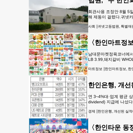
법원, "두 한
회관사용 조정안 8월 5
해 제동이 걸렸다.귀넷카운
에 관한 협의를 한 후 
|
사회
귀넷고등법원, 특별재판
번씩이라도 만나 회관 사
〈한인마트정보〉
남대문마켓정육코너에서는 소 홍
LB 3.99,돼지갈비 WHO
15OZ/PK 4.99, 동태전감
|
마트정보
한인마트정보, 한인
한인은행, 개선
연 3~4%대·업계 평균 
dividend) 지급에
코로나19 사태로 인해 
|
경제
한인은행, 개선된 실적
로 꼬박꼬박 들어오는 현
〈한인타운 동정