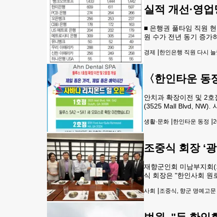
실적 개선·영업
■ 은행권 풀타임 직원 현
원 수가 전년 동기 증가
도 속에 다시 채용에 나
|
경제
한인은행 직원 다시 
2026년 2분기 기준 풀타
〈한인타운 동정
안치과 확장이전 및 2호
(3525 Mall Blvd, N
4311(둘루스), 912
|
|
생활·문화
한인타운 동정
2
어 로봇 안마의
조중식 회장 ‘
재향군인회 미남부지회(
식 회장은 "한인사회 원
면 좋겠다"고 말했다. 
|
사회
조중식, 향군 명예고문