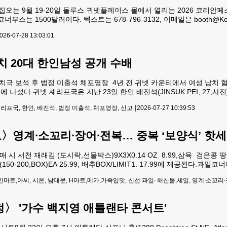
오는 9월 19-20일 둘루스 귀넷플레이스 몰에서 열리는 2026 코리안페
너부스는 1500달러이다. 텍스트는 678-796-3132, 이메일은 booth@Kore
션아가페는 오는 8월 8일 오후 12시 둘루스 청담에서 회장 이,취임식을
026-07-28 13:03:01
04-79
치 20대 한인남성 공개 수배
 납치극 보석 후 법정 미출석 체포영장 4년 전 귀넷 카운티에서 여성 납치 
 나섰다.귀넷 셰리프국은 지난 23일 한인 배진석(JINSUK PEI, 27,
의 배 씨는 2022년 6월 로렌스빌 둘루스 하이웨이와 리버사이드 파크
|
리프국, 한인, 배진석, 법정 미출석, 체포영장, 신고
2026-07-27 10:39:53
 배 씨는 경찰차를 들이받고 숲으로
영계∙소꼬리∙장어∙전복… 중복 ‘보양식’ 핫
시 서천 재래김 (도시락,선물박스)9X3X0.14 OZ 8.99,삼육 검은콩 땅콩
기(150-200,BOX)EA 25.99, 배추BOX/LIMIT1. 17.99에 제공된다.과일
OX) EA 17.99,잎달린 머카트만다린LB 2.79,야생포도(그린) LB 2.79
마트,아씨, 시온, 남대문, H마트,메가,가족입맛, 신선 과일∙ 해산물,세일, 영계∙소꼬리∙
〉 '가수 백지영 애틀랜타 콘서트'