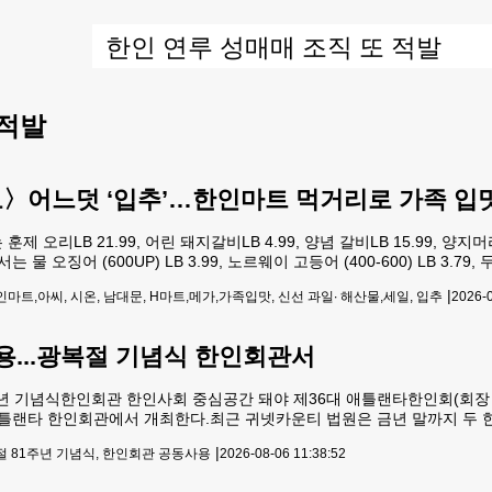
 적발
〉어느덧 ‘입추’…한인마트 먹거리로 가족 입
리LB 21.99, 어린 돼지갈비LB 4.99, 양념 갈비LB 15.99, 양지머리 L
 오징어 (600UP) LB 3.99, 노르웨이 고등어 (400-600) LB 3.79, 
.99, 아씨 참조기 (120-150) 5LBS PK 29.99,시사모(암컷) 400G PK 8.
|
마트,아씨, 시온, 남대문, H마트,메가,가족입맛, 신선 과일∙ 해산물,세일, 입추
2026-0
용...광복절 기념식 한인회관서
81주년 기념식한인회관 한인사회 중심공간 돼야 제36대 애틀랜타한인회(회장
시 애틀랜타 한인회관에서 개최한다.최근 귀넷카운티 법원은 금년 말까지 
법원에 제출할 것을 명령한 바 있다. 광복절 기념식은 법원의 회관 공동
|
 81주년 기념식, 한인회관 공동사용
2026-08-06 11:38:52
을 받고 있다. 동포들의 압도적인 지지속에 정통성을 갖고