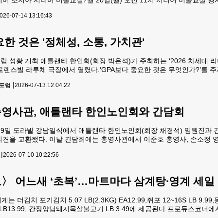
=1-800-303-8476. 109 곰 바베큐로 돌아왔다런치메뉴 딱 세 가지,
026-07-14 13:16:43
 것은 '정체성, 소통, 가치관'
성황 개최 애틀랜타 한인회(회장 박은석)가 주최하는 ‘2026 차세대 리더십 포럼(Ne
로렌스빌 라루체 극장에서 열렸다.‘GPA보다 중요한 것은 무엇인가?’를 주제로 
꿈을 향한 여정’이라는 슬로건 아래 청소년들이 성적과 스펙쌓기 중심의 경
|
 포럼
2026-07-13 12:04:22
통해 미래의
영사관, 애틀랜타 한인노인회와 간담회
9일 도라빌 강남일식에서 애틀랜타 한인노인회(회장 채경석) 임원진과 
의견을 교환했다. 이날 간담회에는 총영사관에서 이준호 총영사, 손소정 
수종 이사장 등이 참석했다. 박요셉 기자
|
2026-07-10 10:22:56
 어느새 ‘초복’…마트마다 삼계탕∙영계 세일
더김치 포기김치 5.07 LB(2.3KG) EA12.99,쥐포 12~16S LB 9.
 LB13.99, 간장양념돼지목살불고기 LB 3.49에 제공된다.프로듀스코너에서는 배추
0 LB 선물박스BOX 19.99, 고구마 미디엄L B 2.99, 로켓 사과 3LB PK 7