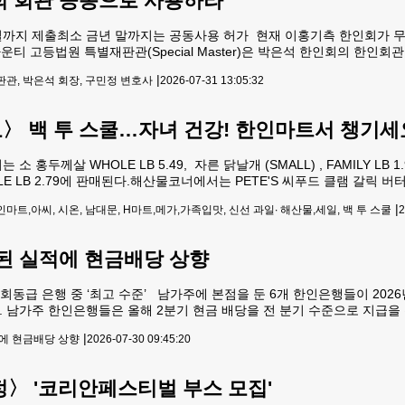
인회 회관 공동으로 사용하라"
일까지 제출최소 금년 말까지는 공동사용 허가 현재 이홍기측 한인회가 
티 고등법원 특별재판관(Special Master)은 박은석 한인회의 한인
8월 5일까지 조정 결과를 재판부에 제출하라고 명령했다.또 판사는 의견 조
|
관, 박은석 회장, 구민정 변호사
2026-07-31 13:05:32
용에 관한 문제를 풀겠다고 밝혔다. 이번 결정
 백 투 스쿨…자녀 건강! 한인마트서 챙기세
두께살 WHOLE LB 5.49, 자른 닭날개 (SMALL) , FAMILY LB 1.9
LE LB 2.79에 판매된다.해산물코너에서는 PETE'S 씨푸드 클램 갈릭 버터 1
 4/6 LB 2.99, 머리새우 20/30 LB 4.99, 오징어 몸통LB 2.49, 쭈꾸미 1
|
마트,아씨, 시온, 남대문, H마트,메가,가족입맛, 신선 과일∙ 해산물,세일, 백 투 스쿨
2
된 실적에 현금배당 상향
상회동급 은행 중 ‘최고 수준’ 남가주에 본점을 둔 6개 한인은행들이 2026
 나섰다. 남가주 한인은행들은 올해 2분기 현금 배당을 전 분기 수준으로 지
현금 배당을 줄이기도 했지만 현재는 코로나19 팬데믹 이전 수준으로 복원
|
에 현금배당 상향
2026-07-30 09:45:20
금 배당은 주식 투자의 중요
〉 '코리안페스티벌 부스 모집'