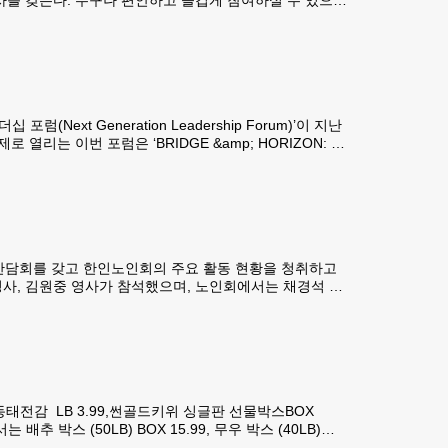
 생고기 김치찌게 전골, 소고기 얼큰 국밥, 직접뽑는 함흥냉
xt Generation Leadership Forum)’이 지난
열리는 이번 포럼은 ‘BRIDGE &amp; HORIZON: 정
쟁을 넘어 자신의 정체성과 올바른 가치관을 정립하고, 서
간담회를 갖고 한인노인회의 주요 활동 현황을 청취하고
영사, 김원중 영사가 참석했으며, 노인회에서는 채경석 회
99,동태전감 LB 3.99,썬골드키위 싱글판 선물박스BOX
 박스 (50LB) BOX 15.99, 무우 박스 (40LB)
.99, 물 복숭아LB 2.99, 캔트 망고 싱글 박스BOX