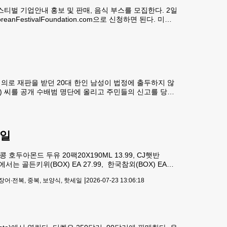
스티벌 기업안내 홍보 및 판매, 음식 부스를 모집한다. 2일
anFestivalFoundation.com으로 신청하면 된다. 미션
 거행한다. 제임스 선교사가 이임하며, 이은자 이사장이 취
혐의로 재판을 받던 20대 한인 남성이 법정에 출두하지 않
사진) 씨를 공개 수배범 명단에 올리고 주민들의 신고를 당부
웨이 인근에서 한 여성을 납치하려다 경찰의 추격으로 체포
세일
 호두아몬드 두유 20팩20X190ML 13.99, CJ햇반
코너에서는 골든키위(BOX) EA 27.99, 한국참외(BOX) EA
, 백도LB 3.29에 판매된다.야채코너에서는 그린상
|
장어∙전복, 중복, 보양식, 핫세일
2026-07-23 13:06:18