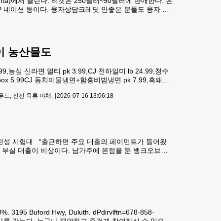
lanta)에서 열린다. 티켓은 250달러~90달러에 판매한다. 온
 POP 네이션 등이다. 융자상담크레딧 안좋은 분들도 융자 가
 미드림 피부관리실 특별할인피부가 달라지면 인생이 달라진다.
이 농산물도
심 신라면 멀티 pk 3.99,CJ 천하일미 lb 24.99,청수
box 5.99CJ 동치미물냉면+함흥비빔냉면 pk 7.99,흑돼지
등이 선보인다.과일코너에서는 한국 니아벨포도(라고 포도) lb
|
푸드, 신선 육류∙야채,
2026-07-16 13:06:18
출건전성 시험대 “출근하면 주요 대출의 페이먼트가 들어왔
 부실 대출이 비상이다. 남가주에 본점을 둔 뱅크오브호
이 올 1.4분기에 3억달러를 돌파했다. 이는 전년 동기 대비
ord Hwy, Duluth. dPdirvlftn=678-858-
행사를 갖는다. 누구나 편안하고 즐겁게 참여하실 수 있으며