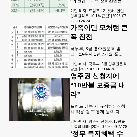
9개월간 15.1% 줄어한인들 감
현실화되고 있다는 분석이다.
소폭 두드러져 [자료: 국토안보
과거에는 영주권 갱신(I-90)이
|
이민·비자
트럼프 2기 첫해, 한인
통계국] 도널드 트럼프 2기 행
나 시민권 신청(N-400)이 4~6
|
영주권취득 '10.1% 급감'
2026-07-
정부가 출범한 첫 해 동안 미국
개월 안팎에 처리되는 경우가
22 09:24:24
영주권을 취득한 한국인 수가
많았지만, 최근에는
가족이민 모처럼 큰
10% 넘게 급감한 것으로 나타
났다.연방 국토안보부 산하 국
폭 진전
토안보통계국(OHSS)이 최근
공개한 분기별 합법이민·신분
국무부, 8월 영주권문호 발
조정 보고서에 따르면, 2025
표⋯2A순위 1년 7개월 풀
회계연도(2024년 10월~2025
려 가족이민 영주권 문호가 모
년 9월)에 영주권을 취득한 한
|
이민·비자
국무부, 8월 영주권문호
처럼 큰 보폭을 내디뎠다.연방
국 국적자는 총 1만3,350명으
|
발표
2026-07-21 09:46:30
국무부가 20일 발표한 8월 영
로 집계됐다. 이는 전년도의 1
영주권 신청자에
주권 문호에 따르면 가족이민
만4,850명보다 1,500명
의 영주권판정 우선수속일자
(10.1%) 줄어든 수치다.
“10만불 보증금 내
(Final action date)가 부문별
로 최대 1년 8개월 가까이 진
라”
전됐다.우선 미 시민권자의 21
세 이상 성년 미혼자녀들이 대
트럼프 정부 새 규정해외신청
상인 가족이민 1순위는 영주권
시 적용 검토“경제 능력 자격
판정일자가 2018년 12월15일
강화” 트럼프 행정부가 영주권
로 10개월 2주 개선됐다. 특히
|
이민·비자
영주권 신청자, 10만불
신청자들에게 최대 10만 달러
영주권자의 배우자 및 미성년
|
보증금 내라
2026-07-20 09:27:28
의 보증금을 부과하는 방안을
자녀들이 대상인 2A 순위는 영
‘정부 복지혜택 수
검토하고 있는 것으로 알려져
주권 판정일자가 2026년 7월