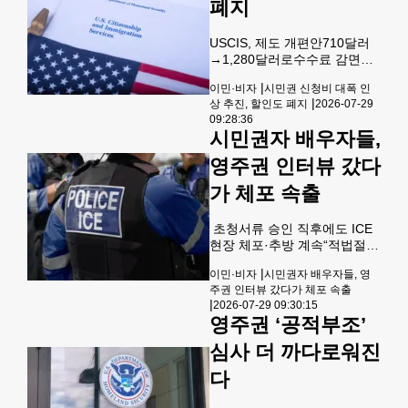
수십만 명의 망명 신청자가 추
폐지
방 절차에 더 빠르게 편입될 수
있다는 우려가 나오고 있다. 워
USCIS, 제도 개편안710달러
싱턴포스트(WP)는 28일 국토
→1,280달러로수수료 감면도
안보부(DHS)가 연방 이민서비
없애 국토안보부 산하 연방 이
스국(USCIS)에 계류 중인 약
|
이민·비자
시민권 신청비 대폭 인
민서비스국(USCIS)이 시민권
140만 건의 망명 신청 적체를
|
상 추진, 할인도 폐지
2026-07-29
신청 수수료 제도를 개편하는
줄이기 위해 새로운 규정을 즉
09:28:36
규정안을 공개하며 시민권 신
시 발효했다고 보도했다. DHS
시민권자 배우자들,
청서(Form N-400)의 할인 수
는 이번 조치로 전
수료 제도와 수수료 면제(Fee
영주권 인터뷰 갔다
Waiver)를 폐지하는 방안을 추
가 체포 속출
진하고 나섰다. 현재 시민권 신
청 수수료는 온라인 신청시
710달러, 우편 신청시 760달
초청서류 승인 직후에도 ICE
러다. 이중 가구소득이 연방 빈
현장 체포·추방 계속“적법절차
곤선의 150%를 초과하면
중 체포”비판 DHS“기존 추방
400% 이하인 경우, 시민권 신
|
이민·비자
시민권자 배우자들, 영
명령 집행” 도널드 트럼프 행
청 수수료를 절반인 380달러
주권 인터뷰 갔다가 체포 속출
정부가 이민법 집행을 대폭 강
|
만 내면 된다. 또한 가구소득이
2026-07-29 09:30:15
화하면서 영주권 인터뷰에 참
영주권 ‘공적부조’
연방
석하거나 정규 이민수속을 밟
던 이민자들이 현장에서 연방
심사 더 까다로워진
이민세관단속국(ICE)에 체포
다
되는 사례가 잇따라 논란이 커
지고 있다. 시민권자와 결혼해