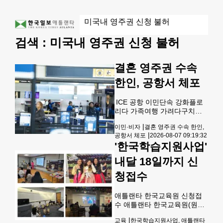
검색 :
미국내 영주권 신청 불허
결혼 영주권 수속
한인, 공항서 체포
ICE 공항 이민단속 강화플로
리다 가족여행 가려다구치소
수감 후 추방 위기공항서 첫 한
|
이민·비자
결혼 영주권 수속 한인,
인 체포 사례TSA 정보공유 확
|
공항서 체포
2026-08-07 09:19:32
대 여파 결혼 영주권을 수속 중
'한국학습지원사업'
이던 20대 한인 남성이 플로리
다로 가족여행을 떠나기 위해
내달 18일까지 신
뉴욕 JFK 공항을 찾았다가 이
민 당국에 체포돼 추방 위기에
청접수
놓였다. 최근들어 미 전국의 공
항에서 이민단속이 대폭 강화
애틀랜타 한국교육원 신청접
되면서 이민자 체포가 줄을 잇
수 애틀랜타 한국교육원(원장
고 있는 가운데 한인이 체포되
최흥윤)은 한국어 교육 및 한
는 사례도 처음 확인된 것이
|
교육
한국학습지원사업, 애틀랜타
국문화 확산을 위한 한국학습