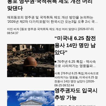
동포 영주권·국적취득 제도 개선 머리
인정하고 집행유예를 선고받
게 적지 않은 영향을 미칠 전망
은 뒤 추방 절차에 넘겨졌다.
맞댄다
이다. 블룸버그에 따
연방 이민당국은 “결혼을 통한
이민 사기는 끝까지 추적해 처
재외동포의 영주권 및 국적취득 제도 개선 방안을 논의하는
벌하겠다”며 단속 강화를 예고
‘2026년 제2차 다가치포럼’이 한국시간 오는3일 오후 2시 국회
했다. 연방 검찰과 이민서비스
의원회관 제1소회의실에서 열린다. ‘동포 영주권 및 국적취득
국(USCIS)에 따르면 한국 국
|
|
이민·비자
동포 영주권·국적취득 제도 개선 머리 맞댄다
2026-07-01
의 실무 장벽 해소와 제도 개선방안’을 주제로 한 이번 포럼은
적의 송정훈(49)씨는 비자 사
08:54:37
인구 소멸 시대를 맞아 동포의 체류 안정과 법적 지위 향상을
기 혐의에 대해 유죄를 인정했
“미국내 6.25 참전
위한 정책을 논의하기 위해 마련됐다. 박경태 성공회대 사회융
으며, 괌 연방지방법원은 그에
합학부 사회학과 교수가 좌장을 맡는 제1세션에서는 ‘동포 체
게 1년의 집행유예와 500달러
용사 14만 명만 남
류자격 통합의 성과와 동포 사회통합 등 향후 동포 정책 방
의 벌금, 100달러의 특별부과
향’을 주제로 김세진 법무부 동포체류통합과장이 발
았다”
금을 선고했다. 법원은 또한 송
■ 76주년 6.25 특집 - 역사속
으로 사라져가는 영웅들파병
미군의 8%만 생존, 한인 참전
|
사회
76주년 6.25 특집,역사속으로
용사는 ‘160명선’ 추정평균 연
사라져가는 영웅들, 미국내 6.25 참
령 88세 고령화 심각…정부차
|
전용사 14만 명만 남았다
2026-
원 예우·기록보존 서둘러야 올
06-25 09:52:44
해로 76주년을 맞은 6.25전쟁.
영주권자도 입국시
한국의 자유와 평화를 위해 싸
웠던 영웅들이 역사 속으로 쓸
추방 가능
쓸히 사라지고 있다.본보가 연
방센서스국의 자료를 분석한