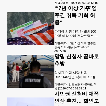
다. 6일 가족 등에 따르면 뉴욕
|
한국교육원
2026-08-03 10:42:45
지원사업(SYK: Study Your
맨해튼에 거주하는 박모(21)씨
“‘7년 이상 거주’영
Korea)에 동남부지역 학습 소
는 지난달 21일 오전 JFK 공항
모임, 대학교 학생회 등의 신청
주권 취득 기회 허
에서 연방 이민
을 받고 있다.한국학습지원사
업은 한국어 또는 한국문화에
용”
관심 있는 사람들이 자발적으
로 배울 수 있도록 다양한 학습
파디야 의원 개정안 발의800
활동과 행사를 지원하는 사업
만명 이상 수혜 전망트럼프·공
이다. 한국어 및 한국문화 학습
화 강경책 장벽 미국에 7년 이
소모임, 학국역사 바로알기 학
|
이민·비자
‘7년 이상 거주’영주권
상 거주한 장기 체류 이민자들
습모임, 대학생 학생회의 한국
|
취득 기회 허용
2026-07-31
에게 영주권 신청 기회를 부여
관련 행사 등을 지원한다.2025
09:55:26
하는 이민법 개정안이 연방의
년에는 어번대, 에모리대, 조지
망명 신청자 곧바로
회에서 다시 추진되면서 이민
아텍, 조지아주립대, 케네소대
사회가 큰 관심을 보이고 있다.
추방
연방상원 법사위원회 이민소
위원회 민주당 간사인 알렉스
심사관 면담 생략 허용
파디야 의원(캘리포니아)은 최
DHS“140만건 적체 해소”“절차
근 딕 더빈 연방상원 민주당 원
적 권리 박탈”반발 트럼프 행
내총무와 함께 ‘1929년 이민법
|
이민·비자
망명 신청자 곧바로 추
정부가 미국에 망명을 신청한
조항 현대화법‘을 재추진한다
|
방
2026-07-30 09:32:11
이민자들을 망명 심사관의 인
고 발표했다. 이 법안은 지난해
시민권 신청비 대폭
터뷰 없이 곧바로 추방재판 절
처음 발의된 이후 계류 중인 상
차로 넘길 수 있도록 하는 새로
태였으며, 트럼프 행정부의 강
인상 추진… 할인도
운 규정을 시행했다. 이에 따라
경 이민단속 기조 속에서 다시