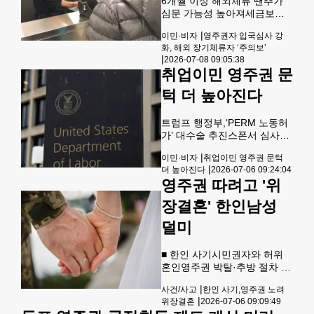
6개월 이상 해외체류 땐추가
인을 비롯한 영주권자들 사이
심문 가능성 높아져세금보고
에서도 불안감이 커지고 있다.
·W-2·은행계좌 등실질 거주 증
시사주간지 뉴스위크에 따르
|
이민·비자
영주권자 입국심사 강
빙서류 챙겨야 미국 영주권 소
면 자메이카 국적의 영주권자
화, 해외 장기체류자 ‘주의보’
지자가 장기간 해외에 머문 뒤
데이턴 안드레 린지는 지난 2
|
2026-07-08 09:05:38
미국으로 입국할 경우 연방 세
월 28일 자메이카에서 휴가를
취업이민 영주권 문
관국경보호국(CBP)의 심사가
마치고 시카고 오헤어 국제공
한층 까다로워질 수 있다는 전
턱 더 높아진다
항으로 입국하던 중
문가들의 지적이 나오고 있다.
트럼프 행정부의 강경한 이민
트럼프 행정부,‘PERM 노동허
정책 기조 속에 합법적 영주권
가’ 대수술 추진스폰서 심사기
자에 대한 입국 심사도 이전보
준 개편“국기 게양은 보장된
다 엄격해지면서, 미국 내 거주
|
이민·비자
취업이민 영주권 문턱
권리”미국인 우선 채용 입증절
기반을 입증할 수 있는 각종 서
|
더 높아진다
2026-07-06 09:24:04
차 대폭 강화 전망한인 전문직
류를 미리 준비하는 것이 중요
영주권 따려고 '위
등 영향워싱턴 DC 연방 노동
하다는 것이다.이민법 변호사
부 건물. [로이터] 트럼프 행
들은 영주권자라 하더라도 미
장결혼' 한인남성
정부가 취업이민 영주권 취득
국을 ‘실질적인 주거지’로 유지
의 핵심 절차인 노동허가
덜미
하고
(PERM) 제도를 대대적으로 개
편할 방침이다. 외국인 근로자
■ 한인 사기시민권자와 허위
를 영주권으로 스폰서하려는
혼인영주권 박탈·추방 절차 영
기업들이 거쳐야 하는 노동시
주권을 취득하기 위해 미국 시
장 심사 절차가 한층 강화될 것
|
사건/사고
한인 사기,영주권 노려
민권자와 위장결혼을 한 한인
으로 보여 한인을 비롯한 취업
|
위장결혼
2026-07-06 09:09:49
남성이 연방 법원에서 유죄를
이민 신청자들과 고용주들에