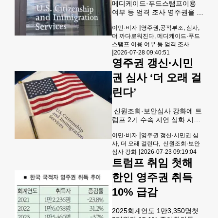
영주권을 신청하는 과정에서
메디케이드·푸드스탬프이용
도 기존 추방 명령이 있는 경우
여부 등 엄격 조사 영주권을 신
인터뷰 현장에서 즉시 구금하
청하는 이민자들에 대한 ‘공적
거나 추방하는 사례가 늘어나
|
이민·비자
영주권,공적부조, 심사,
부조’ 심사가 대폭 강화된다.
면서 이민자 사회와 이민 전문
더 까다로워진다, 메디케이드·푸드
앞으로 메디케이드(캘리포니
변호사들은 “영주권 절차 자체
스탬프 이용 여부 등 엄격 조사
아에서는 메디캘), 푸드스탬프
|
가 함정이 되고 있다”고 우려
2026-07-28 09:40:51
(SNAP), 현금보조, 일부 주거
영주권 갱신·시민
하고 있다
보조 프로그램을 이용한 사실
도 영주권 심사 과정에서 검토
권 심사 ‘더 오래 걸
대상이 될 수 있어 한인을 비롯
린다’
한 이민사회에 적지 않은 영향
을 미칠 것으로 보인다. 연방
이민서비스국(USCIS)은 최근
신원조회·보안심사 강화에 트
공적부조 규정의 적용 범위를
럼프 2기 수속 지연 심화 시민
확대하는 새로운 지침을 발표
권 최대 1년 걸리기도 한인 이
했다. 이에 따라 영주권 신규
|
이민·비자
영주권 갱신·시민권 심
민자 불편·불안 가중 트럼프
신청자와 신분조정 신청자의
사, 더 오래 걸린다, 신원조회·보안
행정부 2기 출범 이후 영주권
|
재정 자립 가능성을 심사할 때
심사 강화
2026-07-23 09:19:04
갱신과 시민권 신청 등 합법 이
트럼프 취임 첫해
일부
민 절차의 처리 기간이 눈에 띄
게 길어지면서 한인들을 비롯
한인 영주권 취득
한 이민자들의 불편과 불안이
커지고 있다. 연방 이민서비스
10% 급감
국(USCIS)이 연방 수사국
(FBI) 신원조회와 보안 심사를
2025회계연도 1만3,350명첫
대폭 강화하면서 심사 지연이