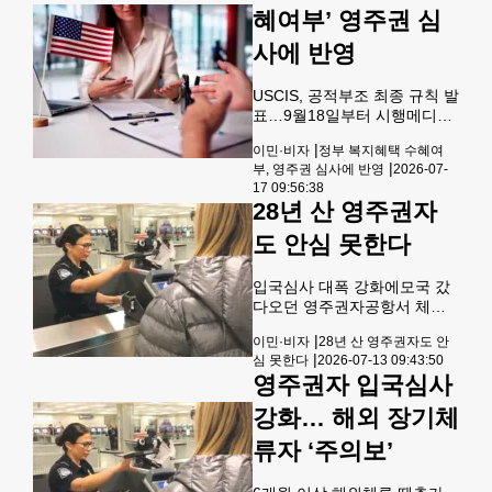
논란이 일고 있다. 이같은 규정
혜여부’ 영주권 심
22일로 무려 1
이 실제 시행될 경우 미국 이민
비용이 크게 증가하면서 영주
사에 반영
권 취득을 포기하거나 미루는
사례가 늘어날 것으로 예상된
USCIS, 공적부조 최종 규칙 발
다. 월스트리트저널(WSJ)에
표…9월18일부터 시행메디케
따르면 트럼프 행정부는 해외
이드·푸드스탬프 등 비현금성
미국 영사관을 통해 영주권을
|
이민·비자
정부 복지혜택 수혜여
혜택 심사 대상에 포함영주권
신청하는 외국인에게 10만 달
|
부, 영주권 심사에 반영
2026-07-
신청서 I-485 개정도 예고…기
러의 보증금을 요구하는 방안
17 09:56:38
존 양식 접수안돼 도널드 트럼
을 검토 중이다. 신청자 본인뿐
28년 산 영주권자
프 행정부가 바이든 행정부의
아니라 가족이나 후원인이 대
2022년 공적 부조(Public
도 안심 못한다
신 보
Charge) 규정을 폐기하고, 메
디케이드나 식량·주거 지원 등
입국심사 대폭 강화에모국 갔
정부가 제공하는 복지혜택 이
다오던 영주권자공항서 체포·
용 여부를 영주권 심사에 반영
추방 위기경범죄 이력 문제 삼
키로 했다. 이와 함께 영주권
|
이민·비자
28년 산 영주권자도 안
아 미국에서 28년 동안 합법적
신청서 'I-485' 개정도 예고하
|
심 못한다
2026-07-13 09:43:50
으로 거주해 온 영주권자가 해
면서 영주권 심사 기준에 상당
영주권자 입국심사
외여행을 마치고 귀국하던 중
한 변화가 예상된다.연방이민
공항에서 이민당국에 체포돼
서비스국(USCIS)은 16일 이민
강화… 해외 장기체
추방 절차에 회부되는 사건이
심사관들이
발생했다.과거 10여 년 전의
류자 ‘주의보’
경범죄와 교통위반 기록이 문
제가 된 것으로 알려지면서 한