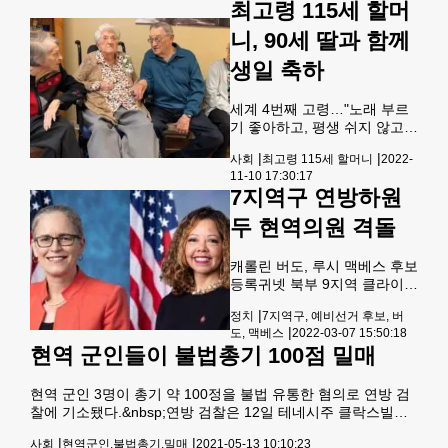
1970∼80년대 샌프란시스코
최고령 115세 할머
코널 원내대표.&nbsp; &nbsp;
역사상 첫 여성 시장 경력을 거
&nbsp;&lt;로이터&gt;미국 정
니, 90세 딸과 함께
쳐 1992년 상원의원에 처음
계에서 정치인 고령화를 둘러
싼 ‘불편한’ 질문이 수면 위로
생일 축하
떠올랐다고 뉴욕타임스(NYT)
가 29일 보도했다.&nbsp;이같
세계 4번째 고령…"노래 부르
은 쟁점은 내년 대선을 앞두고
기 좋아하고, 평생 쉬지 않고
양강 구도를 달리는 조 바이든
열심히 일해"&nbsp;미국 최고
대통령과 도널드 트럼프 전 대
|
|
사회
최고령 115세 할머니
2022-
령 할머니, 115세 생일 축하미
통령이 각각 올해 80세, 77세
11-10 17:30:17
국 아이오와주 베시 헨드릭스
라는 점에서 이미 불거졌다. 그
7지역구 연방하원
할머니(왼쪽 두 번째)가 115번
런데 최근 의회에서 일부 고령
째 생일을 맞아 아들 리온(가
두 현역의원 격돌
운데), 딸 조앤 섀퍼(오른쪽 두
번째), 글렌다(맨 왼쪽) 등으로
캐롤린 버도, 루시 맥베스 후보
부터 축하 인사를 받고 있다.
등록귀넷 북부 9지역 클라이드
[시카고 ABC방송 화면 캡
·포드 격돌&nbsp;&nbsp;조지
처]&nbsp;미국 최고령으로 알
|
정치
7지역구, 예비선거 후보, 버
아주 연방하원의원 제7 지역구
려진 아이오와주의 할머니가
|
도, 맥베스
2022-03-07 15:50:18
예비후보 접수 첫날인 7일 민
115번째 생일을 맞았다.10일
현역 군인들이 불법총기 100점 밀매
주당 후보로 현역인 캐롤린 버
현지 언론들에 따르면 아이오
도 의원과 6지역구 현역인 루
와주 레이크시티의 한 양로원
시 맥베스 의원이 예비선거 후
현역 군인 3명이 총기 약 100정을 불법 유통한 혐의로 연방 검
에 사는 베시 헨드릭스는 지난
보로 등록서를 제출했다. 주하
찰에 기소됐다.&nbsp;연방 검찰은 12일 테네시주 클락스빌의
7일 115번째
원의원인 도나 멕레오드 의원
포트 캠벨 소속 육군 드마커스 애덤스(21)·자이러스 브런슨
|
|
사회
현역군인,불법총기,밀매
2021-05-13 10:10:23
도 이날 민주당 후보로 서류를
(22)·브랜든 밀러(22) 등 3명을 전날 체포해 총기 불법유통·무