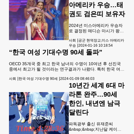
지 못했던 전직 조종사가 민간
런 매코믹 씨에게 일어난 일을
아메리카 우승…태
기업의 우주선을 타고 마침내
1일(현지시간) 소개했다.가디
권도 검은띠 보유자
지구 밖 여행을 성공적으로 마
쳤다. 우주 탐사기업 블루 오리
진의 뉴 셰퍼드 우주선 탑승객
2024년 미스아메리카 우승자
6명은 19일 약 10분간의 우주
로 결정된 매디슨 마시가 왕관
비행을 한 뒤 지구로 무사 귀환
을 쓰고 있다.(올랜도 UPI=연
했다고 AP·AFP통신이 보도했
|
사회
공군 현역장교,미스 아메리카
합뉴스) 미국의 최고 미인을
다.블루 오리진은 아마존 창업
|
우승
2024-01-16 10:18:54
뽑는 '미스 아메리카' 대회에서
자 제프 베조스가 설립한 회사
“한국 여성 기대수명 90세 돌파”
현역 공군 장교가 왕관의 주인
다. 텍사스주 밴 혼
이 됐다.15일 CNN 등 현지 매
체에 따르면 전날 플로리다주
OECD 35개국 중 최고 한국 남녀의 수명이 10여년 후 선진국
(州) 올랜도 월트디즈니 극장
중에서 최고가 될 것이라는 연구결과가 나왔다. 특히 한국 여성
에서 열린 2024년 미스 아메리
은 평균 기대수명 90세를 돌파하는 기념비적인 인류 집단으로
|
|
사회
한국 여성 기대수명 90세
2024-01-09 08:46:03
카 대회에서 콜로라도 대표로
기록될 전망이다.영국 임페리얼칼리지런던과 세계보건기구
10년간 세계 6대 마
참가한 매디슨 마시(22)가 우
(WHO)는 경제협력개발기구(OECD) 35개 가입국의 기대수명
승했다.마시는 지난해 미국 공
을 분석한 이 같은 논문을 영국 의학저널 랜싯에 21일 게재했
라톤 완주…90세
군사관학교를 졸업한 현역 소
다. 논문에 따르면 2030년에 태어나는 한국 여성의 기대수명은
위다.재학 중 학교의 허락을 받
90.82세를 기록할 것으로 예상됐다.기대수명은 새로 태어나는
한인, 내년엔 남극
고 미인대회에 출전해 '미스 콜
사람이 몇 년을 더 생존할 수 있을지를
달린다
로라도'에 선발됐고, 미스 아메
리카 대회까지 참가하
파독광부 출신 유재준씨
&nbsp;&nbsp;지난달 케이프