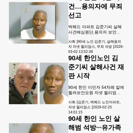
이집 '코리언 아메리칸 아리
건…용의자에 무죄
랑'으로 피어났다. 본보(한국일
선고
보)에 5년간 칼럼을 연재하며
노익장을 과시해 온 권 선생을
만나 파란만장했던 생의 궤적
벅헤드 아파트 김준기씨 살해
을 짚어보았다. &lt;편집자주
사건배심원단,용의자 보안요
&gt; Q. 구순의 나이
원에 '무죄'검찰, 결정적 범행
|
사회
90세 노인 김준기, 살해용의
증거 제시 못해 지난 2024년
|
자 자넷 윌리엄스, 무죄 석방
2026-
9월 벅헤드 노인 아파트에서
03-02 13:52:38
피살된 한인 김준기(당시 90
90세 한인노인 김
세)씨 살해 용의자로 체포 기
소된 같은 아파트 보안요원에
준기씨 살해사건 재
게 무죄가 선고됐다.풀턴 카운
판 시작
티 고등법원은 지난달 27일 이
사건 선고 공판에서 배심원단
은 1시간여의 평의 끝에 보안
90세 한인 이민자 54차례 칼에
요원 자넷 윌리엄스(당시 65
찔려보안요원 자넷 윌리엄스
세,사진)에게 적용된 살인혐의
유력 용의자 애틀랜타 벅헤드
와 가중폭행 등 모든 혐의에 대
|
사회
김준기, 벅헤드 노인아파트,
의 한 노인 아파트에서 90세
해 무죄 평결을 내렸다.이후 주
|
자넷 윌리엄스
2026-02-25
한인 김춘기 씨를 잔혹하게 살
심 벨린다 에드워즈 판사도 배
14:01:15
해한 혐의를 받는 전직 보안요
90세 한인 노인 살
심원 평결을 수용해 18개월
원의 재판이 시작된 가운데, 법
정에서는 목격자의 오열과 충
해범 석방∙∙∙유가족
격적인 증거들이 쏟아졌다고