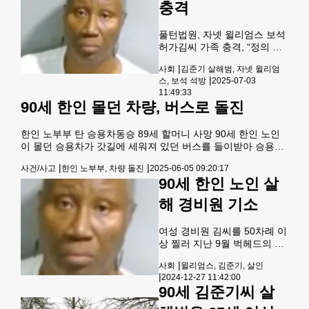
충격
애틀랜타 저널 컨스티튜션
(AJC)이 25일 보도했다.사건
발생 16개월 만인 지난 화요일
풀턴법원, 자넷 윌리엄스 보석
오후, 풀턴 카운티 법정에서 김
허가김씨 가족 충격, “정의 실
씨의 전직 간병인 세실리아 남
현” 요구해 지난해 9월 조지아
씨는 피고인석에 앉은 자넷 윌
|
사회
김준기 살해범, 자넷 윌리엄
주 벅헤드 노인 아파트에서 90
리엄스를 손가락으로 가리키
|
스, 보석 석방
2025-07-03
세 한인 노인 김준기씨를 50차
며 "무섭다"는 말을 반복했다.
11:49:33
례 이상 칼로 찔러 숨지게 한
90세 한인 몰던 차량, 버스로 돌진
남 씨는 한국어 통역사 오재찬
살해범이 최근 법원의 보석으
씨
로 석방된 사실이 뒤늦게 알려
한인 노부부 탄 승용차동승 89세 할머니 사망 90세 한인 노인
졌다. 고 김준기씨의 딸인 김은
이 몰던 승용차가 갓길에 세워져 있던 버스를 들이받아 승용차
비씨는 약 800km 떨어진 곳에
에 함께 타고 있던 89세 한인 할머니가 숨지고 운전자는 부상당
서 줌(Zoom)으로 진행된 심리
|
|
사건/사고
한인 노부부, 차량 돌진
2025-06-05 09:20:17
하는 사고가 발생했다.뉴저지주 브릿지워터 타운십 경찰에 따
에 참석해 풀턴 카운티 제리 벡
90세 한인 노인 살
르면 지난 2일 오후 3시20분께 아큐라 딜러십 인근의 22번 도
스터 판사가 아버지 살해 혐의
로에서 90세 한인 박모씨가 운전하던 2009년형 현대 쏘나타 승
여성에게 보석을 허가하는 판
해 경비원 기소
용차가 오른쪽 갓길에 고장난 채 빈 차로 주차돼 있던 셔틀버스
결을 내렸을 때 무력감을 느꼈
를 들이받았다.이날 사고로 인해 쏘나타 승용차 조수석에 타고
다고 AJC에 말했다.아파트에
여성 경비원 김씨를 50차례 이
있던 89세 한인 여성 방모씨가 현장
서 경비원으로 일했던 65세 여
상 찔러 지난 9월 벅헤드의 노
성 자넷 윌리엄스는
인 아파트에서 90세 한인 노인
|
사회
윌리엄스, 김준기, 살인
김준기 씨를 50번 이상 찔러
|
2024-12-27 11:42:00
살해한 혐의를 받은 경비원이
90세 김준기씨 살
기소됐다.풀턴카운티 슈피리
어법원 대배심은 지난주 자넷