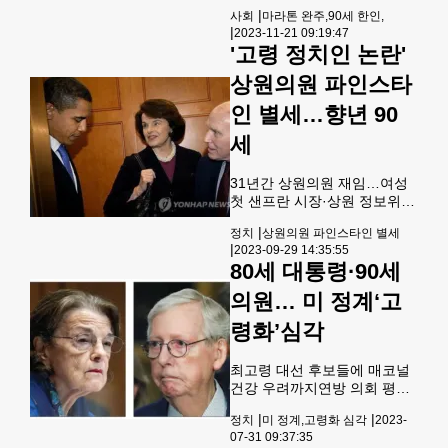
타운 마라톤을 완주한 유재준
|
사회
마라톤 완주,90세 한인,
씨. [연합]80대로 마라톤에 입
|
2023-11-21 09:19:47
문해 10년간 세계 6대 마라톤
'고령 정치인 논란'
풀코스를 완주한 90세 한인이
내년 초 남극에서 열리는 마라
상원의원 파인스타
톤에 도전장을 던져 주목받고
있다. 주인공은 시카고에서 살
인 별세…향년 90
고 있는 잭 유(한국명 유재준
세
·90)씨다.&nbsp;유씨는 건강
을 위해 80살이 된 2013년에
마라톤을 시작했다. 그해 시카
31년간 상원의원 재임…여성
고 마라톤에서 3시간 30분 38
첫 샌프란 시장·상원 정보위원
초의 기록으로 처음 완주한 데
장 역임&nbsp;29일 별세한 페
|
정치
상원의원 파인스타인 별세
이어 도쿄(2014년), 베를린
인스타인 상원의원(가운데)[로
|
2023-09-29 14:35:55
(2014년), 보스턴(2015년), 뉴
이터 연합뉴스 자료사진]연방
80세 대통령·90세
욕(20
상원 역사상 '최장수(6선·31년
재임)' 여성 의원이자 현직 최
의원… 미 정계‘고
고령 상원의원이었던 다이앤
파인스타인 의원(캘리포니아·
령화’심각
민주)이 90세의 일기로 별세했
다.29일 AP통신 등 언론에 따
최고령 대선 후보들에 매코널
르면 파인스타인 의원은 전날
건강 우려까지연방 의회 평균
밤 워싱턴 D.C.의 자택에서 숨
연령 하원 57세·상원 64세올
을 거뒀다고 의원실이 발표했
|
|
정치
미 정계,고령화 심각
2023-
해 90세인 다이앤 파인스타인
다.파인스타인 의원은
07-31 09:37:35
(왼쪽) 의원과 81세의 미치 매