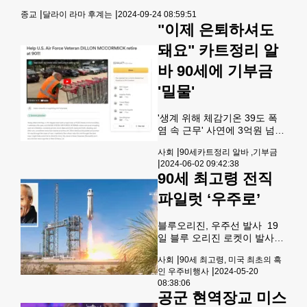
주장이 나왔다. 배리 소트먼 홍콩 과학기술대 명예교수는 23일
지로 출동했다.경찰은 90세의
|
|
종교
달라이 라마 후계는
2024-09-24 08:59:51
홍콩 사우스차이나모닝포스트(SCMP) 인터뷰에서 이같이 말했
남성이 여러 군데 칼에 찔려 쓰
"이제 은퇴하셔도
다. 티베트와 위구르 공동체 문제 전문가인 소트먼 교수는 “중
러져 있는 것을 발견했다. 희생
국은 수십년간 준비해왔으며, 달라이 라마의 뜻대로 후계가 정
자인 김준기씨는 90세로 현장
돼요" 카트정리 알
해지는 걸 그냥 보고 있지는 않을 것”이라고 짚었다. SCMP는
에서 구호진에 의해 사망이 선
지난 7월로 89세가 된 달라이 라마가 90세가 되면 후계 문제를
바 90세에 기부금
고됐다.수사관들은 치명적인
정할 것이라는 관측이 있었고 중국은
칼부림의 원인을 알아내기 위
'밀물'
'생계 위해 체감기온 39도 폭
염 속 근무' 사연에 3억원 넘게
모여"사회보장혜택 축소 속 은
|
사회
90세카트정리 알바 ,기부금
퇴연령 상승하는 가혹한 경제
|
2024-06-02 09:42:38
상황 반영" 90세의 나이에도
90세 최고령 전직
미국의 한 마트에서 카트 정리
아르바이트를 하며 생계를 꾸
파일럿 ‘우주로’
려가는 노인의 사연이 알려지
자 기부금이 답지, 그가 고된
블루오리진, 우주선 발사 19
노동에서 벗어날 수 있게 된 따
일 블루 오리진 로켓이 발사되
뜻한 사연이 전해졌다.영국 일
고 있다. 작은 사진은 최고령
간 가디언은 미국 루이지애나
|
사회
90세 최고령, 미국 최초의 흑
우주비행 기록을 세운 에드 드
주 뉴올리언스 외국의 소도시
|
인 우주비행사
2024-05-20
와이트. [로이터] 미국 최초의
메타리의 한 마트 주차장에서
08:38:06
흑인 우주비행사가 되려다 인
흩어진 카트를 모아 밀어서 정
공군 현역장교 미스
종차별에 가로막혀 뜻을 이루
리하는 일을 하는 퇴역 공군 딜