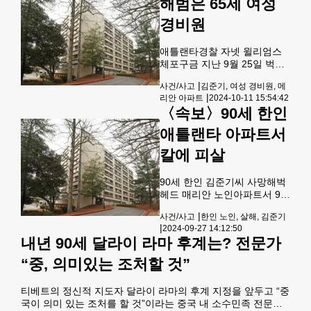
해범은 65세 여성
데니스 윌리엄스(65세)를 공식
적으로 기소할 만한 충분한 증
경비원
거가 있다고 결정해 김준기 씨
를 살해한 혐의로 살인과 중범
애틀랜타경찰 자넷 윌리엄스
살인 2건을 기소했다. 그녀는
체포구금 지난 9월 25일 벅헤
또한 노인에 대한 중상해와 착
드 메리안 노인아파트에서 수
취 및 협박 혐의로 기소됐다.당
|
사건/사고
김준기, 여성 경비원, 메
차례 칼에 피습을 당해 사망한
국은 메리안 노인 아파트에 사
|
리안 아파트
2024-10-11 15:54:42
90세 김준기씨를 사해한 용의
는 많은 노인들에게 충격을 준
〈속보〉90세 한인
자인 65세 여성이 10일 체포됐
이 범죄의 동기를 밝히지 않았
다.애틀랜타 경찰국 살인사건
애틀랜타 아파트서
다. 이 건물은 애틀랜타 주택
형사대는 보도자료를 통해 65
세 여성 자넷 윌리엄스(1959
칼에 피살
년생)를 체포해 중범살인 혐의
로 기소해 풀턴카운티 구치소
90세 한인 김준기씨 사망해벅
에 수감했다고 밝혔다. 체포 과
헤드 매리안 노인아파트서 90
정에서 별다른 사건은 일어나
세 한인 노인이 지난 25일 아
지 않았다.자넷 윌리엄스는 이
|
사건/사고
한인 노인, 살해, 김준기
침 거주하던 애틀랜타 벅헤드
아파트의 경비원으로 근무하
|
2024-09-27 14:12:50
아파트에서 칼에 찔려 사망한
고 있다고 다른 매체가 전했다.
내년 90세 달라이 라마 후계는? 전문가
사건이 일어난 것이 뒤늦게 알
김준기씨는 벅헤드 760 시드
려졌다.애틀랜타 경찰은 지난
“중, 의미있는 조처할 것”
니 마커스 블러버드 선상의 노
25일 오전 7시 50분경 한 남성
인아파트
이 쓰러져 있다는 신고를 받고
티베트의 정신적 지도자 달라이 라마의 후계 지정을 앞두고 “중
760 시드니 마커스 블러버드
국이 의미 있는 조처를 할 것”이라는 중국 내 소수민족 전문가
에 있는 매리안 노인아파트 단