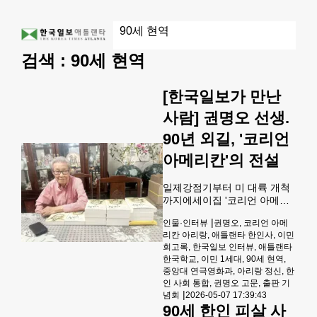
검색 :
90세 현역
[한국일보가 만난
사람] 권명오 선생.
90년 외길, '코리언
아메리칸'의 전설
일제강점기부터 미 대륙 개척
까지에세이집 '코리언 아메리
칸 아리랑' 출판기념회 연다 누
|
인물·인터뷰
권명오, 코리언 아메
군가의 삶은 그 자체로 역사가
리칸 아리랑, 애틀랜타 한인사, 이민
된다. 아흔의 고개를 넘어서도
회고록, 한국일보 인터뷰, 애틀랜타
여전히 '애틀랜타의 영원한 현
한국학교, 이민 1세대, 90세 현역,
역'이라 불리는 권명오 선생.
중앙대 연극영화과, 아리랑 정신, 한
일제강점기에 태어나 6·25 전
인 사회 통합, 권명오 고문, 출판 기
쟁의 포화를 뚫고, 태평양 건너
|
념회
2026-05-07 17:39:43
낯선 땅에 한인 사회의 기틀을
90세 한인 피살 사
세운 그의 90년 일대기가 에세