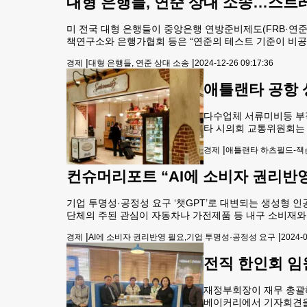
대형 은행들, 연준 상대 소송…스트
미 전국 대형 은행들이 중앙은행 연방준비제도(FRB·연준
책연구소와 은행가협회 등은 “연준의 테스트 기준이 비
다. JP모건 체이스, 골드만삭스, 뱅크오브아메리카 등이
|
|
경제
대형 은행들, 연준 상대 소송
2024-12-26 09:17:36
애틀랜타 공항 
다수업체 서류미비등 부적
타 시의회 교통위원회는 
을 제기했다.현재 애틀랜
|
경제
애틀랜타 하츠필드-잭슨
다.이런 상황에서 최근
컨슈머리포트 “AI에 소비자 권리반영
기업 투명성·공정성 요구 ‘챗GPT’로 대변되는 생성형 인
단체의 주된 관심이 자동차나 가전제품 등 내구 소비재와 
습이다. 대표적 비영리 소비자 단체인 컨슈머리포트는 최
|
|
경제
AI에 소비자 권리반영 필요,기업 투명성·공정성 요구
2024-0
전직 한인회 임
재정부회장이 재무 총괄해
베이커리에서 기자회견을