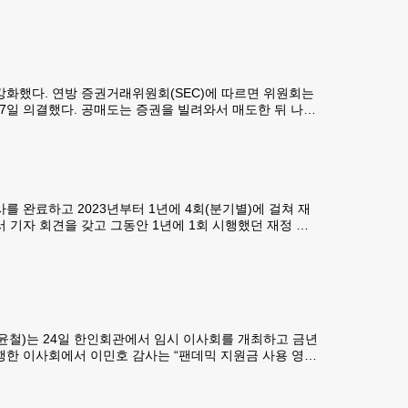
누구도 접근할 수 없었다"고 실토하며 "한인회 재정 투명
사
화했다. 연방 증권거래위원회(SEC)에 따르면 위원회는
17일 의결했다. 공매도는 증권을 빌려와서 매도한 뒤 나중
유한 기관투자자가
사를 완료하고 2023년부터 1년에 4회(분기별)에 걸쳐 재
기자 회견을 갖고 그동안 1년에 1회 시행했던 재정 감
은 "비영리재단에서 가장 중요한 것은 활동 목적과 함께
김윤철)는 24일 한인회관에서 임시 이사회를 개최하고 금년
행한 이사회에서 이민호 감사는 “팬데믹 지원금 사용 영수
이다”라며 “한인회가 단순 실수였다고 해명하고 이로 인한