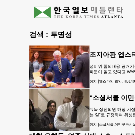
검색 :
투명성
조지아판 엡스타
성비위 합의내용 공개기
파문이 일고 있다고 WA
규정하는 이른바 ‘엡스타
|
정치
엡스타인 법안, HB14
마지막날 성희롱와 성차
"소셜서클 이민
워녹 상원의원 해당 시설
는 일”로 규정하며 워싱
을 둘러본 뒤 문제의 연
|
정치
소셜서클,이민구금시설,
추진 계획을 둘러싸고 