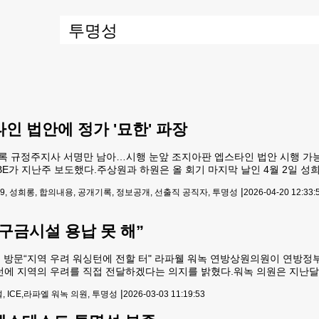
인 법안에 정가 '묘한' 파장
록 규정주지사 서명만 남아…시행 눈앞 조지아판 엡스타인 법안 시행 가
BE가 지난주 보도했다.주상원과 하원은 올 회기 마지막 날인 4월 2일 
인 수정안(HB1409) 전격 통과시켰다.해당 법원 원안은 아동학대 의심
|
09, 성희롱, 합의내용, 공개기록, 정보공개, 선출직 공직자, 투명성
2026-04-20 12:33:
별,보복 등과 관련해 합의가 이뤄진 경우에도 피해자 신원은
구금시설 용납 못 해”
 방문“지역 우려 워싱턴에 전할 터" 라파웰 워녹 연방상원의원이 연방정
턴에 지역의 우려를 직접 전달하겠다는 의지를 밝혔다.워녹 의원은 지난달 
방이민세관단속국(ICE) 이민구금시설 부지를 점검했다.워녹 의원의 이번 
|
 ICE,라파엘 워녹 의원, 투명성
2026-03-03 11:19:53
지역사회 우려와 반대가 확산되는 가운데 이뤄졌다.이날