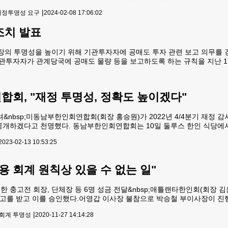
은 "한인회 재정 상황에 대한 접근권이 한인회장과 사무장 이외에 임원진 
|
 재정투명성 요구
2024-02-08 17:06:02
회 회칙에 명시된대로 한인회장과 협의해 재정부회장이 재무를 총괄하고 
조치 발표
의 투명성을 높이기 위해 기관투자자에 공매도 투자 관련 보고 의무를 강
 기관투자자가 관계당국에 공매도 물량 등을 보고하도록 하는 규칙을 지난 
하락해야 수익이 난다. 새 규제는 1,000만달러 이상 공매도 포지션을 보
회, "재정 투명성, 정확도 높이겠다"
려&nbsp;미동남부한인회연합회(회장 홍승원)가 2022년 4/4분기 재정 감
공개하겠다고 천명했다. 동남부한인회연합회는 10일 둘루스 한인 식당에서 
림으로써 재정 운영의 투명성과 정확도를 높이겠다고 발표했다.홍승원 회장
2023-02-13 10:53:25
임원진들과 재정 투명성 제고를 위해 고민하다 분기별
용 회계 원칙상 있을 수 없는 일"
한 충고전 회장, 단체장 등 6명 성금 전달&nbsp;애틀랜타한인회(회장 
고를 받고 이를 승인했다.어영갑 이사장 불참으로 박승철 부이사장이 진
A)와 귀넷카운티 정부에 중복 제출한 것은 회계 원칙상 있을 수 없는 일
|
,회계 투명성
2020-11-27 14:14:28
 돌아가지 않아 CKA에 새 영수증을 제출하도록 조치