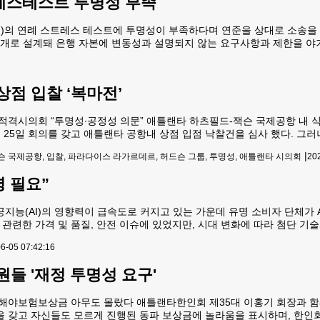
레스테스트 투명성 부족
)의 연례 스트레스 테스트에 투명성이 부족하다며 연준을 상대로 소송을 
공개로 설계돼 은행 자본에 변동성과 설명되지 않는 요구사항과 제한을 야
 소속된 이들 단체는 이로 인해 미국 내 금융 서비스 비용이 영향을 받고 
상점 입찰 ‘복마전’
격시의회 “투명성∙공정성 의문” 애틀랜타 하츠필드-잭슨 국제공항 내 식
25일 회의를 갖고 애틀랜타 공항내 상점 입점 낙찰건을 심사 했다. 그러
타 공항은 식음료 및 일반 소매상점 공간을 대대적으로 개편 중이다. 하
|
 국제공항, 입찰, 파라다이스 라가르데르, 허드슨 그룹, 투명성, 애틀랜타 시의회
20
 공항 측은 파라다이스 라가르데르와 허드슨 그룹이 주도하는
 필요”
공지능(AI)의 영향력이 급속도로 커지고 있는 가운데 유명 소비자 단체가 
관련한 가격 및 품질, 안전 이슈에 있었지만, 시대 변화에 따라 첨단 기
근 뉴욕주 용커스 본사에서 뉴욕외신기자센터 초청 행사로 제품 비교 시
6-05 07:42:16
원들 '재정 투명성 요구'
야보험보상금 아무도 몰랐다 애틀랜타한인회 제35대 이홍기 회장과 함께
 갖고 자신들도 모르게 진행된 동파 보상금에 놀라움을 표시하며, 한인