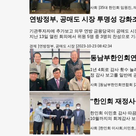
다.이미셸 전 수석부회장
|
사회
35대 한인회 임원진,
성을 높이기 위해 한인
연방정부, 공매도 시장 투명성 강화
기관투자자에 추가보고 의무 연방 금융당국이 공매도 시장
지난 13일 열린 회의에서 위원 5명 중 3명의 찬성으로
에 다시 사서 빌린 증권을 갚는 매매 기법으로, 가격이 
|
|
경제
연방정부, 공매도 시장
2023-10-23 08:42:34
동남부한인회연합
1년 4회로 감사 횟수 늘
정 감사 보고를 일반에 
사 보고를 연 4회로 늘
|
|
사회
동남부한인회연합회
투명한 재정 운영이다. 
"한인회 재정사
한인회 이민호 감사 따끔
10월까지의 회계감사 보
증을 미주한인위원회(CK
|
사회
한인회 이사회,이민호
재정적 이득이 특정인에게